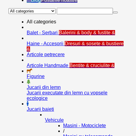
Blog
Postarile noastre
All categories
Balet - Serbari
Balerini & body & fustite &
Haine - Accesorii
Dresuri & sosete & bustiere
&
Articole petrecere
Articole Handmade
Bentite & cruciulite &
Figurine
Jucarii din lemn
Jucarii executate din lemn cu vopsele
ecologice
Jucarii baieti
Vehicule
Masini - Motociclete
/