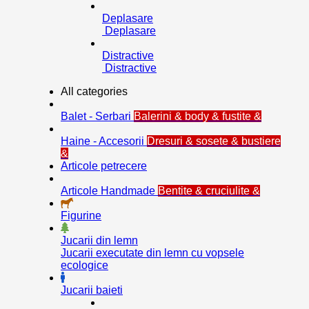
Deplasare
Deplasare
Distractive
Distractive
All categories
Balet - Serbari
Balerini & body & fustite &
Haine - Accesorii
Dresuri & sosete & bustiere
&
Articole petrecere
Articole Handmade
Bentite & cruciulite &
Figurine
Jucarii din lemn
Jucarii executate din lemn cu vopsele
ecologice
Jucarii baieti