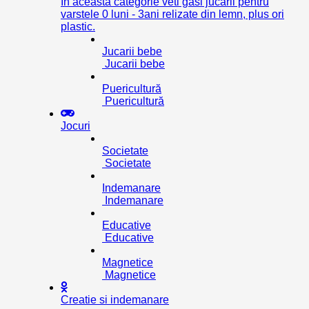
In aceasta categorie veti gasi jucarii pentru
varstele 0 luni - 3ani relizate din lemn, plus ori
plastic.
Jucarii bebe
Jucarii bebe
Puericultură
Puericultură
Jocuri
Societate
Societate
Indemanare
Indemanare
Educative
Educative
Magnetice
Magnetice
Creatie si indemanare