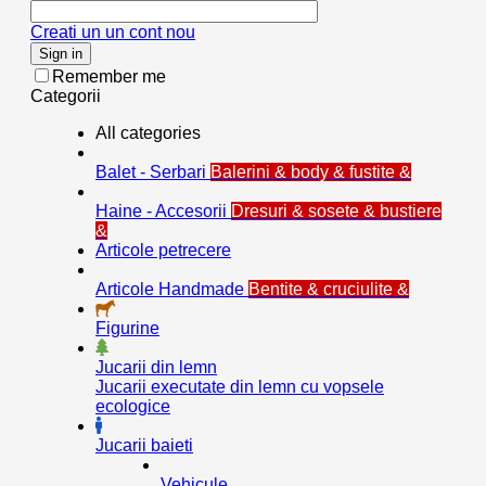
Creati un un cont nou
Sign in
Remember me
Categorii
All categories
Balet - Serbari
Balerini & body & fustite &
Haine - Accesorii
Dresuri & sosete & bustiere
&
Articole petrecere
Articole Handmade
Bentite & cruciulite &
Figurine
Jucarii din lemn
Jucarii executate din lemn cu vopsele
ecologice
Jucarii baieti
Vehicule