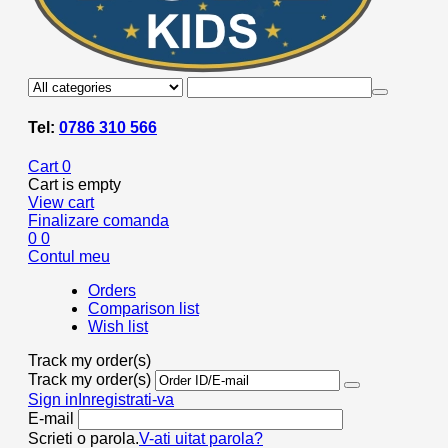
Tel:
0786 310 566
Cart
0
Cart is empty
View cart
Finalizare comanda
0
0
Contul meu
Orders
Comparison list
Wish list
Track my order(s)
Track my order(s)
Sign in
Inregistrati-va
E-mail
Scrieti o parola.
V-ati uitat parola?