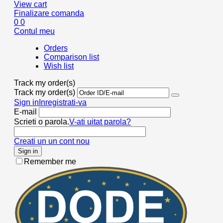
View cart
Finalizare comanda
0
0
Contul meu
Orders
Comparison list
Wish list
Track my order(s)
Track my order(s)
Sign in
Inregistrati-va
E-mail
Scrieti o parola.
V-ati uitat parola?
Creati un un cont nou
Sign in
Remember me