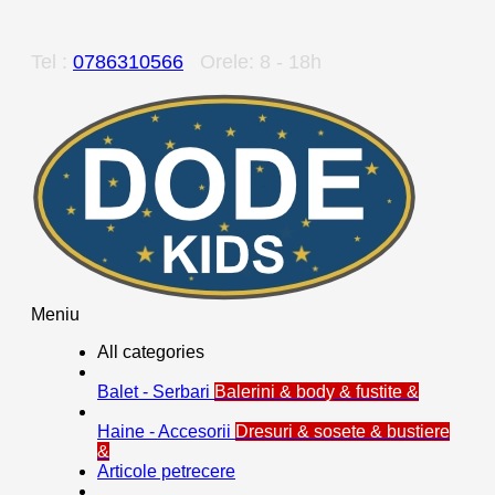
Tel :
0786310566
Orele: 8 - 18h
Meniu
All categories
Balet - Serbari
Balerini & body & fustite &
Haine - Accesorii
Dresuri & sosete & bustiere
&
Articole petrecere