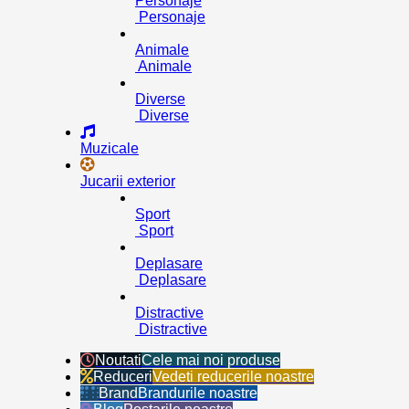
Personaje
Personaje
Animale
Animale
Diverse
Diverse
Muzicale
Jucarii exterior
Sport
Sport
Deplasare
Deplasare
Distractive
Distractive
Noutati
Cele mai noi produse
Reduceri
Vedeti reducerile noastre
Brand
Brandurile noastre