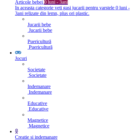
Articole bebei
0 luni - 3ani
In aceasta categorie veti gasi jucarii pentru varstele 0 luni -
3ani relizate din lemn, plus ori plastic.
Jucarii bebe
Jucarii bebe
Puericultură
Puericultură
Jocuri
Societate
Societate
Indemanare
Indemanare
Educative
Educative
Magnetice
Magnetice
Creatie si indemanare