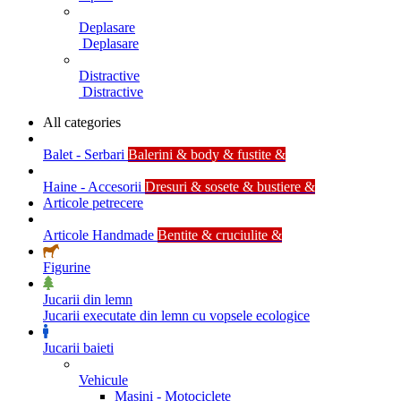
Deplasare
Deplasare
Distractive
Distractive
All categories
Balet - Serbari
Balerini & body & fustite &
Haine - Accesorii
Dresuri & sosete & bustiere &
Articole petrecere
Articole Handmade
Bentite & cruciulite &
Figurine
Jucarii din lemn
Jucarii executate din lemn cu vopsele ecologice
Jucarii baieti
Vehicule
Masini - Motociclete