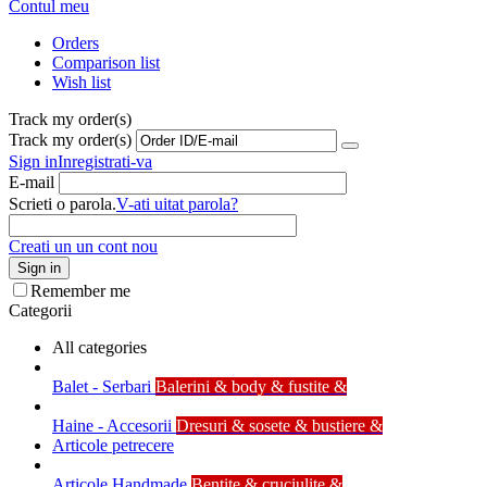
Contul meu
Orders
Comparison list
Wish list
Track my order(s)
Track my order(s)
Sign in
Inregistrati-va
E-mail
Scrieti o parola.
V-ati uitat parola?
Creati un un cont nou
Sign in
Remember me
Categorii
All categories
Balet - Serbari
Balerini & body & fustite &
Haine - Accesorii
Dresuri & sosete & bustiere &
Articole petrecere
Articole Handmade
Bentite & cruciulite &