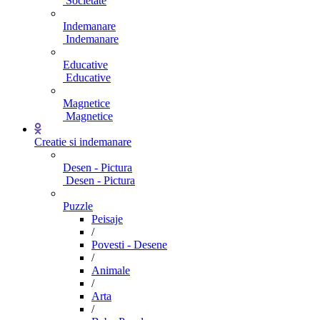
Societate
Indemanare
Indemanare
Educative
Educative
Magnetice
Magnetice
Creatie si indemanare
Desen - Pictura
Desen - Pictura
Puzzle
Peisaje
/
Povesti - Desene
/
Animale
/
Arta
/