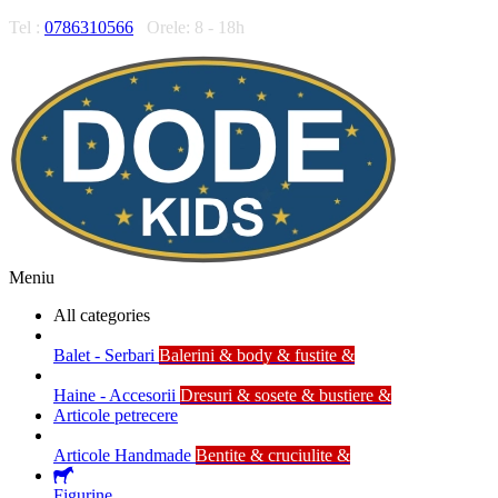
Tel :
0786310566
Orele: 8 - 18h
Meniu
All categories
Balet - Serbari
Balerini & body & fustite &
Haine - Accesorii
Dresuri & sosete & bustiere &
Articole petrecere
Articole Handmade
Bentite & cruciulite &
Figurine