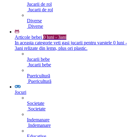
Jucarii de rol
Jucarii de rol
Diverse
Diverse
Articole bebei
0 luni - 3ani
In aceasta categorie veti gasi jucarii pentru varstele 0 luni -
3ani relizate din lemn, plus ori plastic.
Jucarii bebe
Jucarii bebe
Puericultură
Puericultură
Jocuri
Societate
Societate
Indemanare
Indemanare
Educative