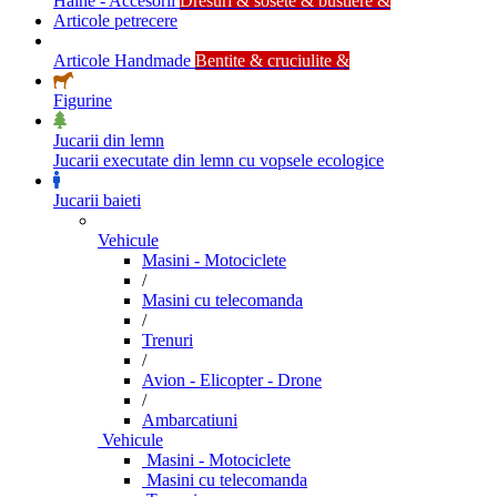
Haine - Accesorii
Dresuri & sosete & bustiere &
Articole petrecere
Articole Handmade
Bentite & cruciulite &
Figurine
Jucarii din lemn
Jucarii executate din lemn cu vopsele ecologice
Jucarii baieti
Vehicule
Masini - Motociclete
/
Masini cu telecomanda
/
Trenuri
/
Avion - Elicopter - Drone
/
Ambarcatiuni
Vehicule
Masini - Motociclete
Masini cu telecomanda