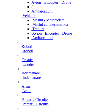
Avion - Elicopter - Drone
/
Ambarcatiuni
Vehicule
Masini - Motociclete
Masini cu telecomanda
Trenuri
Avion - Elicopter - Drone
Ambarcatiuni
Roboti
Roboti
Creatie
Creatie
Indemanare
Indemanare
Arme
Arme
Parcari / Circuite
Parcari / Circuite