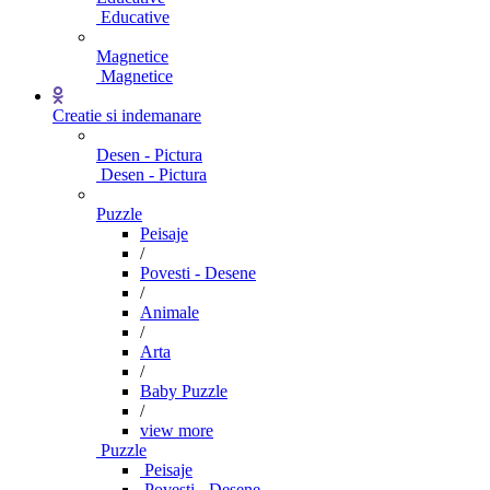
Educative
Magnetice
Magnetice
Creatie si indemanare
Desen - Pictura
Desen - Pictura
Puzzle
Peisaje
/
Povesti - Desene
/
Animale
/
Arta
/
Baby Puzzle
/
view more
Puzzle
Peisaje
Povesti - Desene