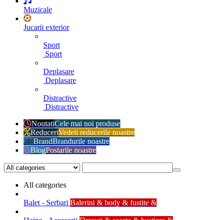
Muzicale
Jucarii exterior
Sport
Sport
Deplasare
Deplasare
Distractive
Distractive
Noutati
Cele mai noi produse
Reduceri
Vedeti reducerile noastre
Brand
Brandurile noastre
Blog
Postarile noastre
All categories
Balet - Serbari
Balerini & body & fustite &