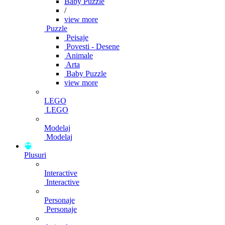
Baby Puzzle
/
view more
Puzzle
Peisaje
Povesti - Desene
Animale
Arta
Baby Puzzle
view more
LEGO
LEGO
Modelaj
Modelaj
Plusuri
Interactive
Interactive
Personaje
Personaje