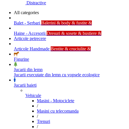
Distractive
All categories
Balet - Serbari
Balerini & body & fustite &
Haine - Accesorii
Dresuri & sosete & bustiere &
Articole petrecere
Articole Handmade
Bentite & cruciulite &
Figurine
Jucarii din lemn
Jucarii executate din lemn cu vopsele ecologice
Jucarii baieti
Vehicule
Masini - Motociclete
/
Masini cu telecomanda
/
Trenuri
/