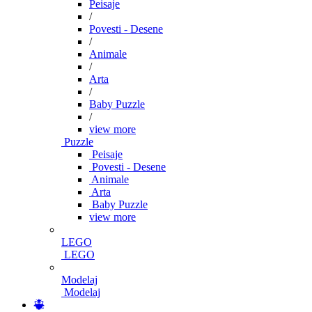
Peisaje
/
Povesti - Desene
/
Animale
/
Arta
/
Baby Puzzle
/
view more
Puzzle
Peisaje
Povesti - Desene
Animale
Arta
Baby Puzzle
view more
LEGO
LEGO
Modelaj
Modelaj