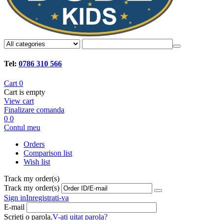
Tel:
0786 310 566
Cart
0
Cart is empty
View cart
Finalizare comanda
0
0
Contul meu
Orders
Comparison list
Wish list
Track my order(s)
Track my order(s)
Sign in
Inregistrati-va
E-mail
Scrieti o parola.
V-ati uitat parola?