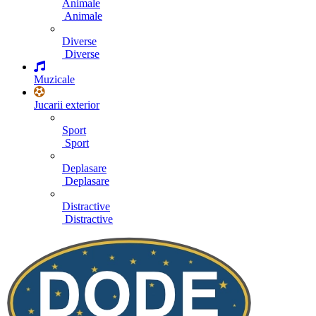
Animale
Animale
Diverse
Diverse
Muzicale
Jucarii exterior
Sport
Sport
Deplasare
Deplasare
Distractive
Distractive