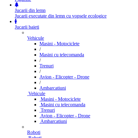
Jucarii din lemn
Jucarii executate din lemn cu vopsele ecologice
Jucarii baieti
Vehicule
Masini - Motociclete
/
Masini cu telecomanda
/
Trenuri
/
Avion - Elicopter - Drone
/
Ambarcatiuni
Vehicule
Masini - Motociclete
Masini cu telecomanda
Trenuri
Avion - Elicopter - Drone
Ambarcatiuni
Roboti
Roboti