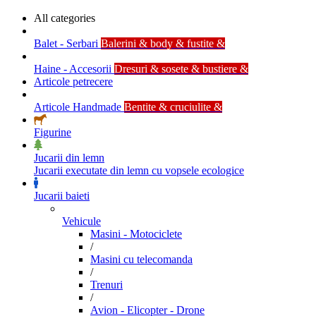
All categories
Balet - Serbari
Balerini & body & fustite &
Haine - Accesorii
Dresuri & sosete & bustiere &
Articole petrecere
Articole Handmade
Bentite & cruciulite &
Figurine
Jucarii din lemn
Jucarii executate din lemn cu vopsele ecologice
Jucarii baieti
Vehicule
Masini - Motociclete
/
Masini cu telecomanda
/
Trenuri
/
Avion - Elicopter - Drone