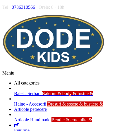
Tel :
0786310566
Orele: 8 - 18h
Meniu
All categories
Balet - Serbari
Balerini & body & fustite &
Haine - Accesorii
Dresuri & sosete & bustiere &
Articole petrecere
Articole Handmade
Bentite & cruciulite &
Figurine