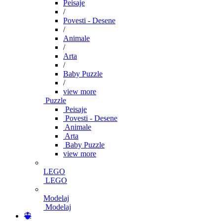
Peisaje
/
Povesti - Desene
/
Animale
/
Arta
/
Baby Puzzle
/
view more
Puzzle
Peisaje
Povesti - Desene
Animale
Arta
Baby Puzzle
view more
LEGO
LEGO
Modelaj
Modelaj