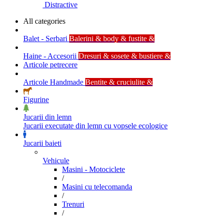
Distractive
All categories
Balet - Serbari
Balerini & body & fustite &
Haine - Accesorii
Dresuri & sosete & bustiere &
Articole petrecere
Articole Handmade
Bentite & cruciulite &
Figurine
Jucarii din lemn
Jucarii executate din lemn cu vopsele ecologice
Jucarii baieti
Vehicule
Masini - Motociclete
/
Masini cu telecomanda
/
Trenuri
/