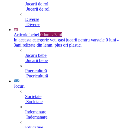
Jucarii de rol
Jucarii de rol
Diverse
Diverse
Articole bebei
0 luni - 3ani
In aceasta categorie veti gasi jucarii pentru varstele 0 luni -
3ani relizate din lemn, plus ori plastic.
Jucarii bebe
Jucarii bebe
Puericultură
Puericultură
Jocuri
Societate
Societate
Indemanare
Indemanare
Educative