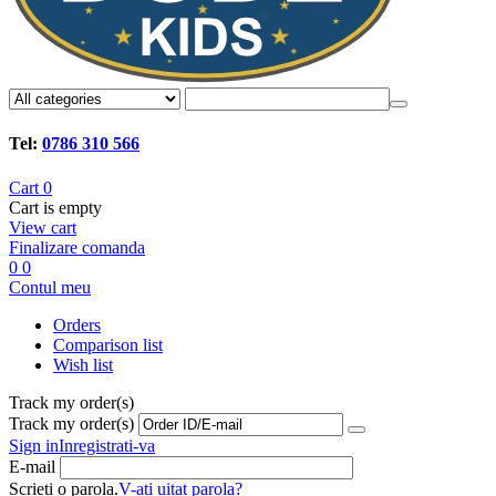
Tel:
0786 310 566
Cart
0
Cart is empty
View cart
Finalizare comanda
0
0
Contul meu
Orders
Comparison list
Wish list
Track my order(s)
Track my order(s)
Sign in
Inregistrati-va
E-mail
Scrieti o parola.
V-ati uitat parola?