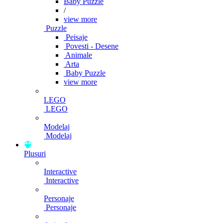
Baby Puzzle
/
view more
Puzzle
Peisaje
Povesti - Desene
Animale
Arta
Baby Puzzle
view more
LEGO
LEGO
Modelaj
Modelaj
Plusuri
Interactive
Interactive
Personaje
Personaje