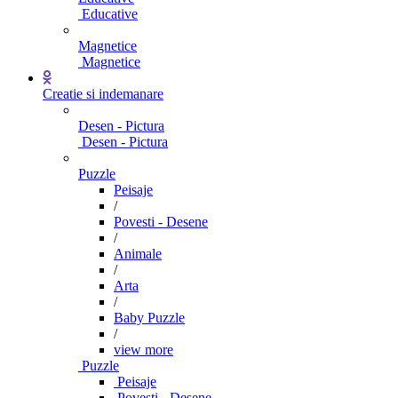
Educative
Magnetice
Magnetice
Creatie si indemanare
Desen - Pictura
Desen - Pictura
Puzzle
Peisaje
/
Povesti - Desene
/
Animale
/
Arta
/
Baby Puzzle
/
view more
Puzzle
Peisaje
Povesti - Desene