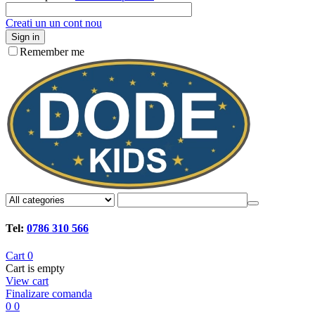
Creati un un cont nou
Sign in
Remember me
Tel:
0786 310 566
Cart
0
Cart is empty
View cart
Finalizare comanda
0
0