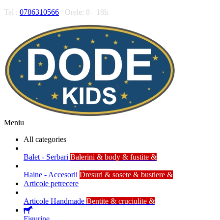
Tel :
0786310566
Orele: 8 - 18h
Meniu
All categories
Balet - Serbari
Balerini & body & fustite &
Haine - Accesorii
Dresuri & sosete & bustiere &
Articole petrecere
Articole Handmade
Bentite & cruciulite &
Figurine