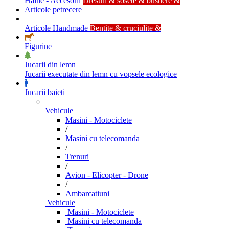
Haine - Accesorii
Dresuri & sosete & bustiere &
Articole petrecere
Articole Handmade
Bentite & cruciulite &
Figurine
Jucarii din lemn
Jucarii executate din lemn cu vopsele ecologice
Jucarii baieti
Vehicule
Masini - Motociclete
/
Masini cu telecomanda
/
Trenuri
/
Avion - Elicopter - Drone
/
Ambarcatiuni
Vehicule
Masini - Motociclete
Masini cu telecomanda