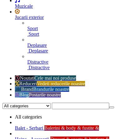
Muzicale
Jucarii exterior
Sport
Sport
Deplasare
Deplasare
Distractive
Distractive
Noutati
Cele mai noi produse
Reduceri
Vedeti reducerile noastre
Brand
Brandurile noastre
Blog
Postarile noastre
All categories
Balet - Serbari
Balerini & body & fustite &