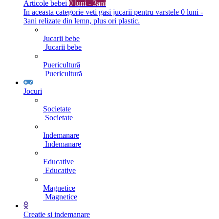
Articole bebei
0 luni - 3ani
In aceasta categorie veti gasi jucarii pentru varstele 0 luni -
3ani relizate din lemn, plus ori plastic.
Jucarii bebe
Jucarii bebe
Puericultură
Puericultură
Jocuri
Societate
Societate
Indemanare
Indemanare
Educative
Educative
Magnetice
Magnetice
Creatie si indemanare