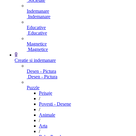
Societate
Indemanare
Indemanare
Educative
Educative
Magnetice
Magnetice
Creatie si indemanare
Desen - Pictura
Desen - Pictura
Puzzle
Peisaje
/
Povesti - Desene
/
Animale
/
Arta
/