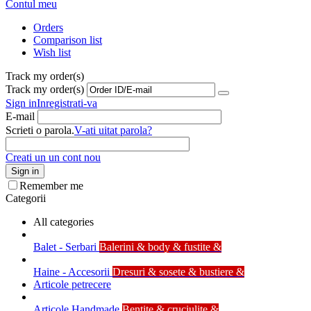
Contul meu
Orders
Comparison list
Wish list
Track my order(s)
Track my order(s)
Sign in
Inregistrati-va
E-mail
Scrieti o parola.
V-ati uitat parola?
Creati un un cont nou
Sign in
Remember me
Categorii
All categories
Balet - Serbari
Balerini & body & fustite &
Haine - Accesorii
Dresuri & sosete & bustiere &
Articole petrecere
Articole Handmade
Bentite & cruciulite &