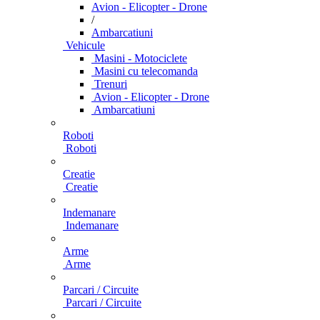
Avion - Elicopter - Drone
/
Ambarcatiuni
Vehicule
Masini - Motociclete
Masini cu telecomanda
Trenuri
Avion - Elicopter - Drone
Ambarcatiuni
Roboti
Roboti
Creatie
Creatie
Indemanare
Indemanare
Arme
Arme
Parcari / Circuite
Parcari / Circuite