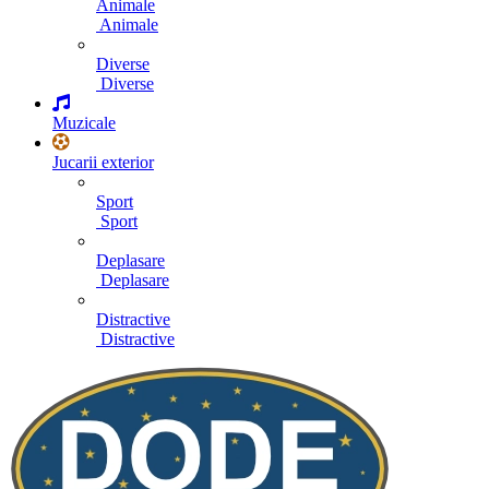
Animale
Animale
Diverse
Diverse
Muzicale
Jucarii exterior
Sport
Sport
Deplasare
Deplasare
Distractive
Distractive