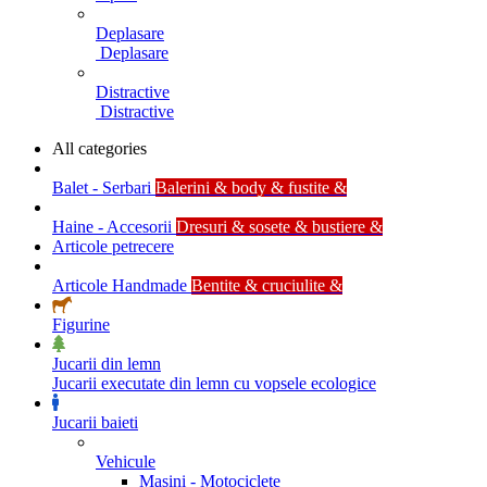
Deplasare
Deplasare
Distractive
Distractive
All categories
Balet - Serbari
Balerini & body & fustite &
Haine - Accesorii
Dresuri & sosete & bustiere &
Articole petrecere
Articole Handmade
Bentite & cruciulite &
Figurine
Jucarii din lemn
Jucarii executate din lemn cu vopsele ecologice
Jucarii baieti
Vehicule
Masini - Motociclete