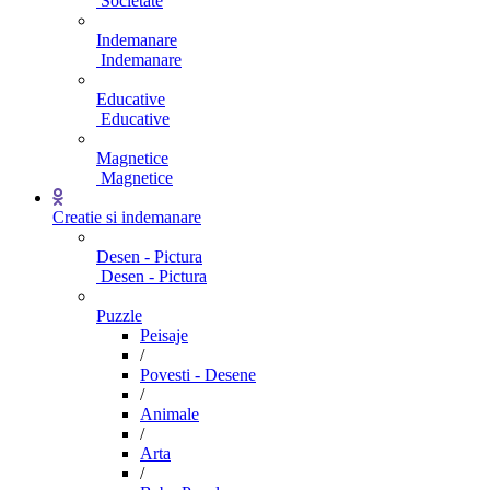
Societate
Indemanare
Indemanare
Educative
Educative
Magnetice
Magnetice
Creatie si indemanare
Desen - Pictura
Desen - Pictura
Puzzle
Peisaje
/
Povesti - Desene
/
Animale
/
Arta
/