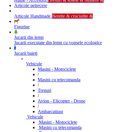
Haine - Accesorii
Dresuri & sosete & bustiere &
Articole petrecere
Articole Handmade
Bentite & cruciulite &
Figurine
Jucarii din lemn
Jucarii executate din lemn cu vopsele ecologice
Jucarii baieti
Vehicule
Masini - Motociclete
/
Masini cu telecomanda
/
Trenuri
/
Avion - Elicopter - Drone
/
Ambarcatiuni
Vehicule
Masini - Motociclete
Masini cu telecomanda