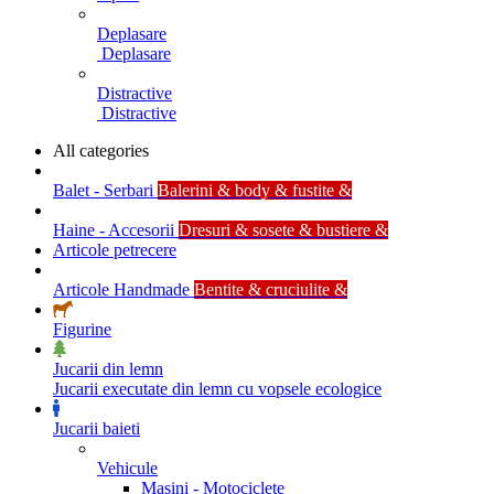
Deplasare
Deplasare
Distractive
Distractive
All categories
Balet - Serbari
Balerini & body & fustite &
Haine - Accesorii
Dresuri & sosete & bustiere &
Articole petrecere
Articole Handmade
Bentite & cruciulite &
Figurine
Jucarii din lemn
Jucarii executate din lemn cu vopsele ecologice
Jucarii baieti
Vehicule
Masini - Motociclete