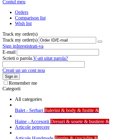
Contul meu
Orders
Comparison list
Wish list
Track my order(s)
Track my order(s)
Sign in
Inregistrati-va
E-mail
Scrieti o parola.
V-ati uitat parola?
Creati un un cont nou
Sign in
Remember me
Categorii
All categories
Balet - Serbari
Balerini & body & fustite &
Haine - Accesorii
Dresuri & sosete & bustiere &
Articole petrecere
Articole Handmade
Bentite & cruciulite &