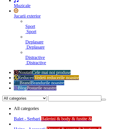
Muzicale
Jucarii exterior
Sport
Sport
Deplasare
Deplasare
Distractive
Distractive
Noutati
Cele mai noi produse
Reduceri
Vedeti reducerile noastre
Brand
Brandurile noastre
Blog
Postarile noastre
All categories
Balet - Serbari
Balerini & body & fustite &