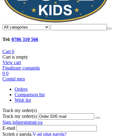
Tel:
0786 310 566
Cart
0
Cart is empty
View cart
Finalizare comanda
0
0
Contul meu
Orders
Comparison list
Wish list
Track my order(s)
Track my order(s)
Sign in
Inregistrati-va
E-mail
Scrieti o parola.
V-ati uitat parola?