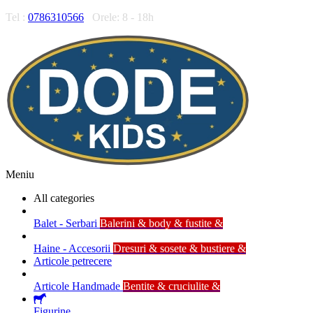
Tel :
0786310566
Orele: 8 - 18h
Meniu
All categories
Balet - Serbari
Balerini & body & fustite &
Haine - Accesorii
Dresuri & sosete & bustiere &
Articole petrecere
Articole Handmade
Bentite & cruciulite &
Figurine