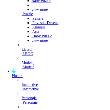
Baby Puzzle
/
view more
Puzzle
Peisaje
Povesti - Desene
Animale
Arta
Baby Puzzle
view more
LEGO
LEGO
Modelaj
Modelaj
Plusuri
Interactive
Interactive
Personaje
Personaje