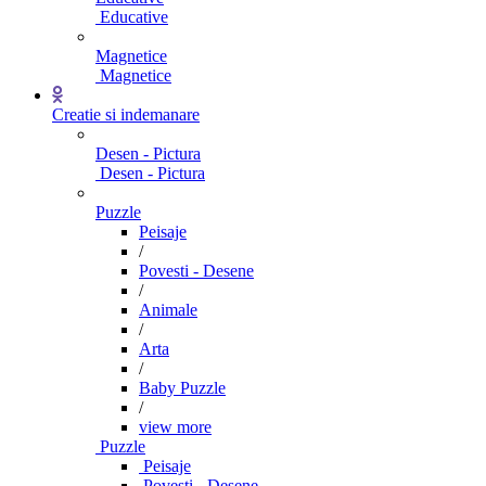
Educative
Magnetice
Magnetice
Creatie si indemanare
Desen - Pictura
Desen - Pictura
Puzzle
Peisaje
/
Povesti - Desene
/
Animale
/
Arta
/
Baby Puzzle
/
view more
Puzzle
Peisaje
Povesti - Desene