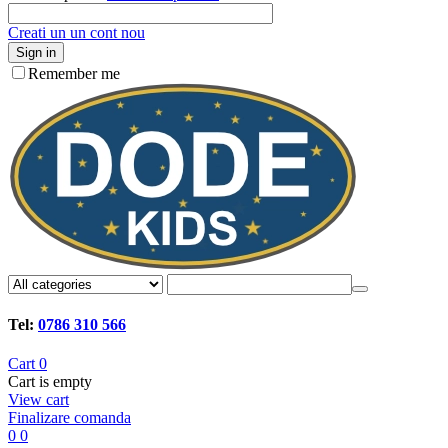
Creati un un cont nou
Sign in
Remember me
Tel:
0786 310 566
Cart
0
Cart is empty
View cart
Finalizare comanda
0
0