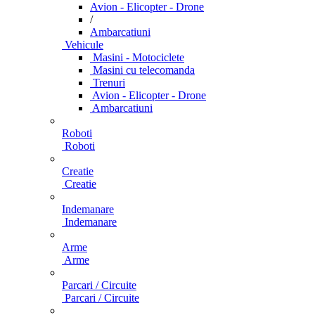
Avion - Elicopter - Drone
/
Ambarcatiuni
Vehicule
Masini - Motociclete
Masini cu telecomanda
Trenuri
Avion - Elicopter - Drone
Ambarcatiuni
Roboti
Roboti
Creatie
Creatie
Indemanare
Indemanare
Arme
Arme
Parcari / Circuite
Parcari / Circuite