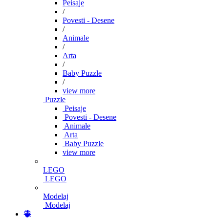
Peisaje
/
Povesti - Desene
/
Animale
/
Arta
/
Baby Puzzle
/
view more
Puzzle
Peisaje
Povesti - Desene
Animale
Arta
Baby Puzzle
view more
LEGO
LEGO
Modelaj
Modelaj