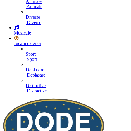
Animale
Animale
Diverse
Diverse
Muzicale
Jucarii exterior
Sport
Sport
Deplasare
Deplasare
Distractive
Distractive