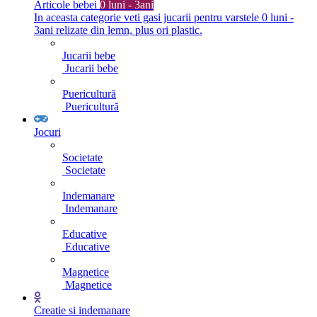
Articole bebei
0 luni - 3ani
In aceasta categorie veti gasi jucarii pentru varstele 0 luni -
3ani relizate din lemn, plus ori plastic.
Jucarii bebe
Jucarii bebe
Puericultură
Puericultură
Jocuri
Societate
Societate
Indemanare
Indemanare
Educative
Educative
Magnetice
Magnetice
Creatie si indemanare