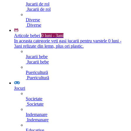
Jucarii de rol
Jucarii de rol
Diverse
Diverse
Articole bebei
0 luni - 3ani
In aceasta categorie veti gasi jucarii pentru varstele 0 luni -
3ani relizate din lemn, plus ori plastic.
Jucarii bebe
Jucarii bebe
Puericultură
Puericultură
Jocuri
Societate
Societate
Indemanare
Indemanare
Educative