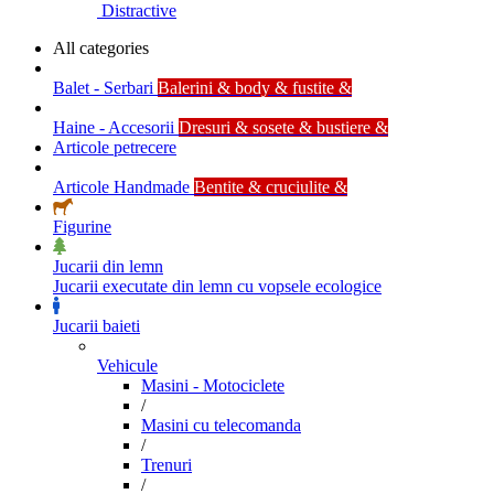
Distractive
All categories
Balet - Serbari
Balerini & body & fustite &
Haine - Accesorii
Dresuri & sosete & bustiere &
Articole petrecere
Articole Handmade
Bentite & cruciulite &
Figurine
Jucarii din lemn
Jucarii executate din lemn cu vopsele ecologice
Jucarii baieti
Vehicule
Masini - Motociclete
/
Masini cu telecomanda
/
Trenuri
/