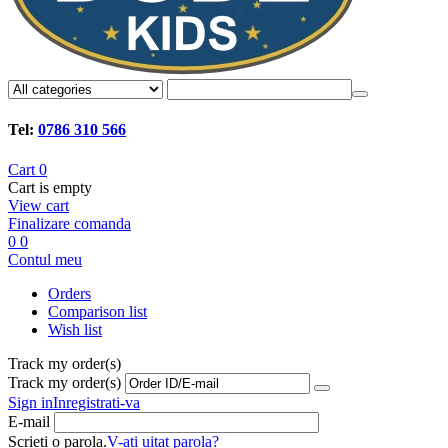
Tel:
0786 310 566
Cart
0
Cart is empty
View cart
Finalizare comanda
0
0
Contul meu
Orders
Comparison list
Wish list
Track my order(s)
Track my order(s)
Sign in
Inregistrati-va
E-mail
Scrieti o parola.
V-ati uitat parola?