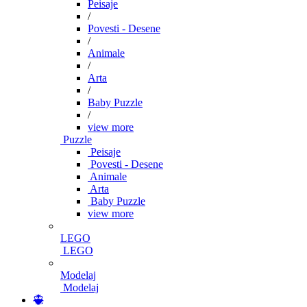
Peisaje
/
Povesti - Desene
/
Animale
/
Arta
/
Baby Puzzle
/
view more
Puzzle
Peisaje
Povesti - Desene
Animale
Arta
Baby Puzzle
view more
LEGO
LEGO
Modelaj
Modelaj