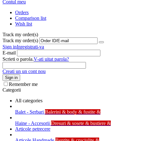
Contul meu
Orders
Comparison list
Wish list
Track my order(s)
Track my order(s)
Sign in
Inregistrati-va
E-mail
Scrieti o parola.
V-ati uitat parola?
Creati un un cont nou
Sign in
Remember me
Categorii
All categories
Balet - Serbari
Balerini & body & fustite &
Haine - Accesorii
Dresuri & sosete & bustiere &
Articole petrecere
Articole Handmade
Bentite & cruciulite &