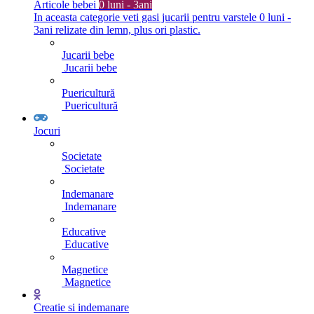
Articole bebei
0 luni - 3ani
In aceasta categorie veti gasi jucarii pentru varstele 0 luni -
3ani relizate din lemn, plus ori plastic.
Jucarii bebe
Jucarii bebe
Puericultură
Puericultură
Jocuri
Societate
Societate
Indemanare
Indemanare
Educative
Educative
Magnetice
Magnetice
Creatie si indemanare