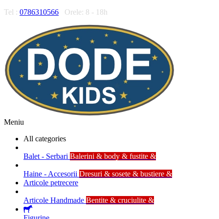
Tel :
0786310566
Orele: 8 - 18h
Meniu
All categories
Balet - Serbari
Balerini & body & fustite &
Haine - Accesorii
Dresuri & sosete & bustiere &
Articole petrecere
Articole Handmade
Bentite & cruciulite &
Figurine