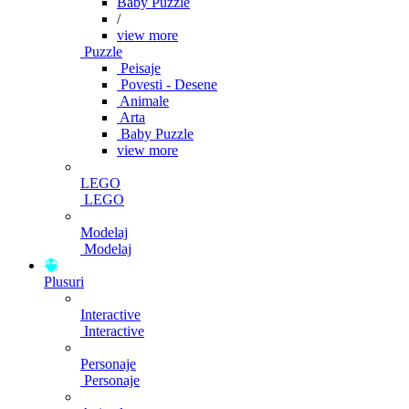
Baby Puzzle
/
view more
Puzzle
Peisaje
Povesti - Desene
Animale
Arta
Baby Puzzle
view more
LEGO
LEGO
Modelaj
Modelaj
Plusuri
Interactive
Interactive
Personaje
Personaje