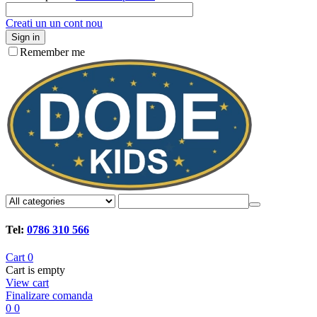
Creati un un cont nou
Sign in
Remember me
Tel:
0786 310 566
Cart
0
Cart is empty
View cart
Finalizare comanda
0
0