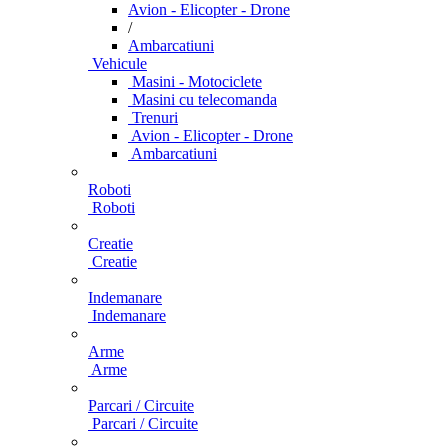
Avion - Elicopter - Drone
/
Ambarcatiuni
Vehicule
Masini - Motociclete
Masini cu telecomanda
Trenuri
Avion - Elicopter - Drone
Ambarcatiuni
Roboti
Roboti
Creatie
Creatie
Indemanare
Indemanare
Arme
Arme
Parcari / Circuite
Parcari / Circuite