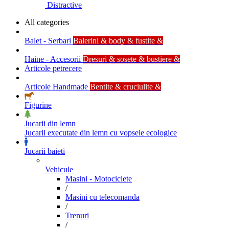
Distractive
All categories
Balet - Serbari
Balerini & body & fustite &
Haine - Accesorii
Dresuri & sosete & bustiere &
Articole petrecere
Articole Handmade
Bentite & cruciulite &
Figurine
Jucarii din lemn
Jucarii executate din lemn cu vopsele ecologice
Jucarii baieti
Vehicule
Masini - Motociclete
/
Masini cu telecomanda
/
Trenuri
/