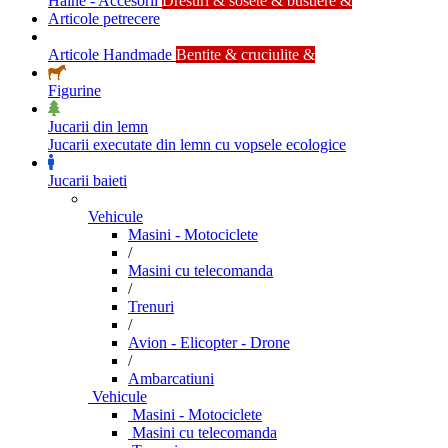
Haine - Accesorii
Dresuri & sosete & bustiere &
Articole petrecere
Articole Handmade
Bentite & cruciulite &
Figurine
Jucarii din lemn
Jucarii executate din lemn cu vopsele ecologice
Jucarii baieti
Vehicule
Masini - Motociclete
/
Masini cu telecomanda
/
Trenuri
/
Avion - Elicopter - Drone
/
Ambarcatiuni
Vehicule
Masini - Motociclete
Masini cu telecomanda