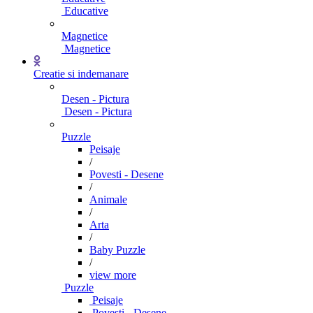
Educative
Magnetice
Magnetice
Creatie si indemanare
Desen - Pictura
Desen - Pictura
Puzzle
Peisaje
/
Povesti - Desene
/
Animale
/
Arta
/
Baby Puzzle
/
view more
Puzzle
Peisaje
Povesti - Desene