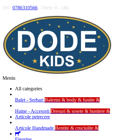
Tel :
0786310566
Orele: 8 - 18h
Meniu
All categories
Balet - Serbari
Balerini & body & fustite &
Haine - Accesorii
Dresuri & sosete & bustiere &
Articole petrecere
Articole Handmade
Bentite & cruciulite &
Figurine