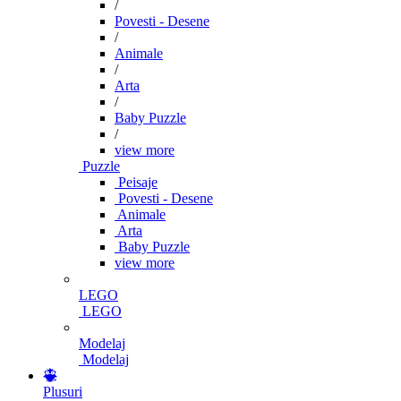
/
Povesti - Desene
/
Animale
/
Arta
/
Baby Puzzle
/
view more
Puzzle
Peisaje
Povesti - Desene
Animale
Arta
Baby Puzzle
view more
LEGO
LEGO
Modelaj
Modelaj
Plusuri