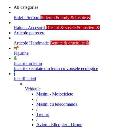
All categories
Balet - Serbari
Balerini & body & fustite &
Haine - Accesorii
Dresuri & sosete & bustiere &
Articole petrecere
Articole Handmade
Bentite & cruciulite &
Figurine
Jucarii din lemn
Jucarii executate din lemn cu vopsele ecologice
Jucarii baieti
Vehicule
Masini - Motociclete
/
Masini cu telecomanda
/
Trenuri
/
Avion - Elicopter - Drone