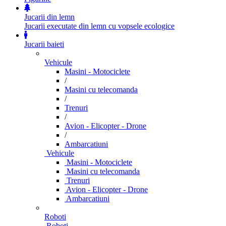
Jucarii din lemn
Jucarii executate din lemn cu vopsele ecologice
Jucarii baieti
Vehicule
Masini - Motociclete
/
Masini cu telecomanda
/
Trenuri
/
Avion - Elicopter - Drone
/
Ambarcatiuni
Vehicule
Masini - Motociclete
Masini cu telecomanda
Trenuri
Avion - Elicopter - Drone
Ambarcatiuni
Roboti
Roboti