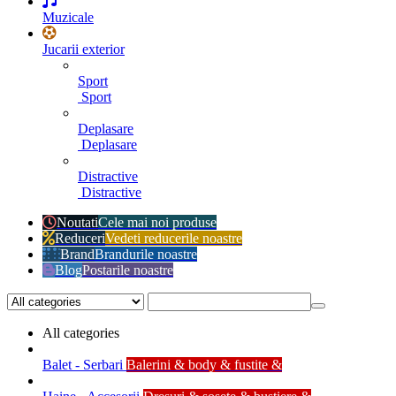
Muzicale
Jucarii exterior
Sport
Sport
Deplasare
Deplasare
Distractive
Distractive
Noutati
Cele mai noi produse
Reduceri
Vedeti reducerile noastre
Brand
Brandurile noastre
Blog
Postarile noastre
All categories
Balet - Serbari
Balerini & body & fustite &