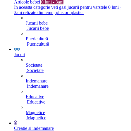
Articole bebei
0 luni - 3ani
In aceasta categorie veti gasi jucarii pentru varstele 0 luni -
3ani relizate din lemn, plus ori plastic.
Jucarii bebe
Jucarii bebe
Puericultură
Puericultură
Jocuri
Societate
Societate
Indemanare
Indemanare
Educative
Educative
Magnetice
Magnetice
Creatie si indemanare