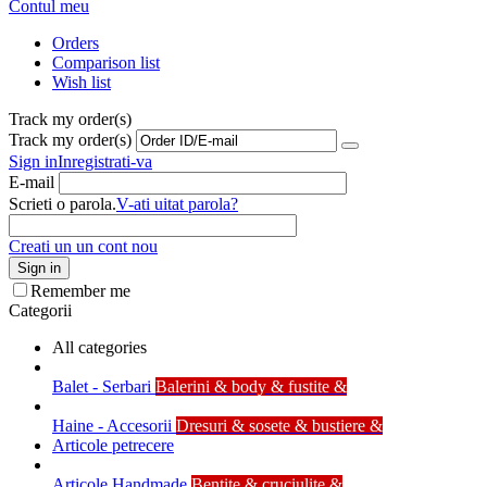
Contul meu
Orders
Comparison list
Wish list
Track my order(s)
Track my order(s)
Sign in
Inregistrati-va
E-mail
Scrieti o parola.
V-ati uitat parola?
Creati un un cont nou
Sign in
Remember me
Categorii
All categories
Balet - Serbari
Balerini & body & fustite &
Haine - Accesorii
Dresuri & sosete & bustiere &
Articole petrecere
Articole Handmade
Bentite & cruciulite &