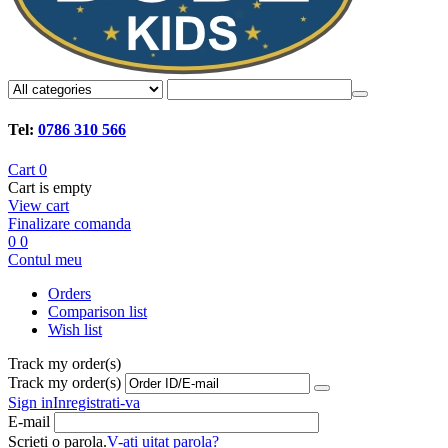
Tel:
0786 310 566
Cart
0
Cart is empty
View cart
Finalizare comanda
0
0
Contul meu
Orders
Comparison list
Wish list
Track my order(s)
Track my order(s)
Sign in
Inregistrati-va
E-mail
Scrieti o parola.
V-ati uitat parola?