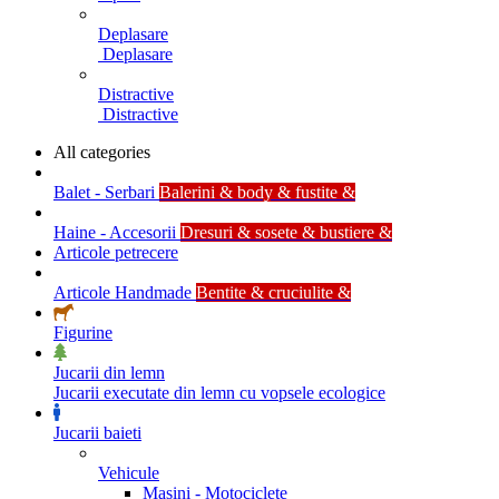
Deplasare
Deplasare
Distractive
Distractive
All categories
Balet - Serbari
Balerini & body & fustite &
Haine - Accesorii
Dresuri & sosete & bustiere &
Articole petrecere
Articole Handmade
Bentite & cruciulite &
Figurine
Jucarii din lemn
Jucarii executate din lemn cu vopsele ecologice
Jucarii baieti
Vehicule
Masini - Motociclete