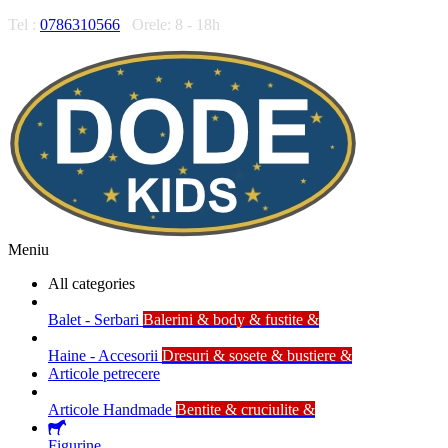
Tel :
0786310566
Orele: 8 - 18h
Meniu
All categories
Balet - Serbari
Balerini & body & fustite &
Haine - Accesorii
Dresuri & sosete & bustiere &
Articole petrecere
Articole Handmade
Bentite & cruciulite &
Figurine