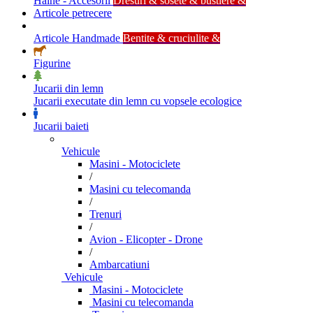
Haine - Accesorii
Dresuri & sosete & bustiere &
Articole petrecere
Articole Handmade
Bentite & cruciulite &
Figurine
Jucarii din lemn
Jucarii executate din lemn cu vopsele ecologice
Jucarii baieti
Vehicule
Masini - Motociclete
/
Masini cu telecomanda
/
Trenuri
/
Avion - Elicopter - Drone
/
Ambarcatiuni
Vehicule
Masini - Motociclete
Masini cu telecomanda