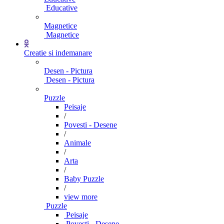
Educative
Magnetice
Magnetice
Creatie si indemanare
Desen - Pictura
Desen - Pictura
Puzzle
Peisaje
/
Povesti - Desene
/
Animale
/
Arta
/
Baby Puzzle
/
view more
Puzzle
Peisaje
Povesti - Desene