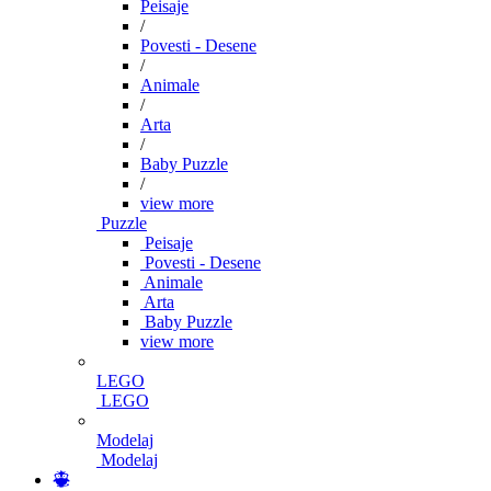
Peisaje
/
Povesti - Desene
/
Animale
/
Arta
/
Baby Puzzle
/
view more
Puzzle
Peisaje
Povesti - Desene
Animale
Arta
Baby Puzzle
view more
LEGO
LEGO
Modelaj
Modelaj