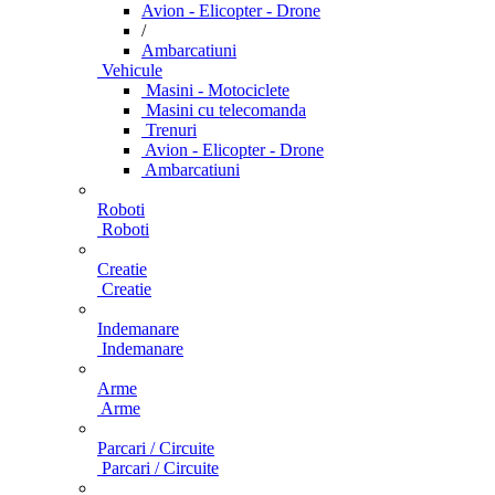
Avion - Elicopter - Drone
/
Ambarcatiuni
Vehicule
Masini - Motociclete
Masini cu telecomanda
Trenuri
Avion - Elicopter - Drone
Ambarcatiuni
Roboti
Roboti
Creatie
Creatie
Indemanare
Indemanare
Arme
Arme
Parcari / Circuite
Parcari / Circuite