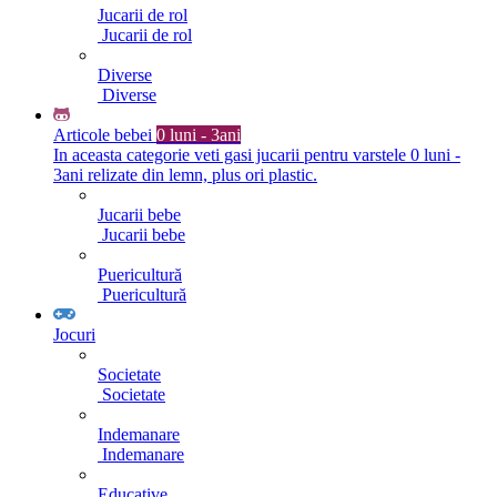
Jucarii de rol
Jucarii de rol
Diverse
Diverse
Articole bebei
0 luni - 3ani
In aceasta categorie veti gasi jucarii pentru varstele 0 luni -
3ani relizate din lemn, plus ori plastic.
Jucarii bebe
Jucarii bebe
Puericultură
Puericultură
Jocuri
Societate
Societate
Indemanare
Indemanare
Educative