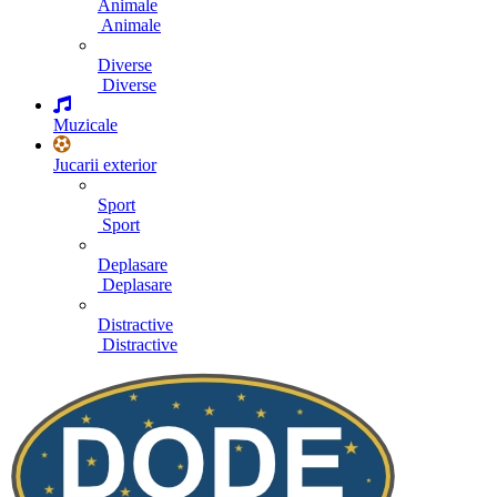
Animale
Animale
Diverse
Diverse
Muzicale
Jucarii exterior
Sport
Sport
Deplasare
Deplasare
Distractive
Distractive