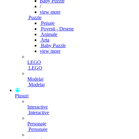
Baby Puzzle
/
view more
Puzzle
Peisaje
Povesti - Desene
Animale
Arta
Baby Puzzle
view more
LEGO
LEGO
Modelaj
Modelaj
Plusuri
Interactive
Interactive
Personaje
Personaje