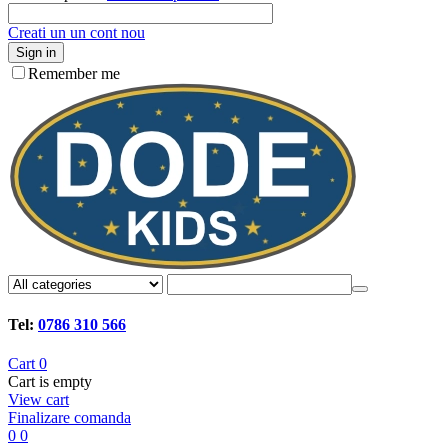
Creati un un cont nou
Sign in
Remember me
Tel:
0786 310 566
Cart
0
Cart is empty
View cart
Finalizare comanda
0
0