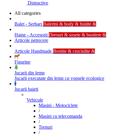
Distractive
All categories
Balet - Serbari
Balerini & body & fustite &
Haine - Accesorii
Dresuri & sosete & bustiere &
Articole petrecere
Articole Handmade
Bentite & cruciulite &
Figurine
Jucarii din lemn
Jucarii executate din lemn cu vopsele ecologice
Jucarii baieti
Vehicule
Masini - Motociclete
/
Masini cu telecomanda
/
Trenuri
/