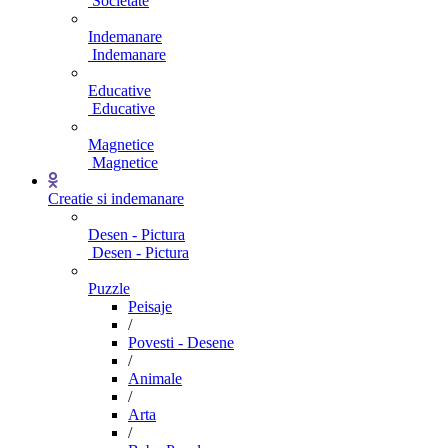
Societate
Indemanare
Indemanare
Educative
Educative
Magnetice
Magnetice
Creatie si indemanare
Desen - Pictura
Desen - Pictura
Puzzle
Peisaje
/
Povesti - Desene
/
Animale
/
Arta
/