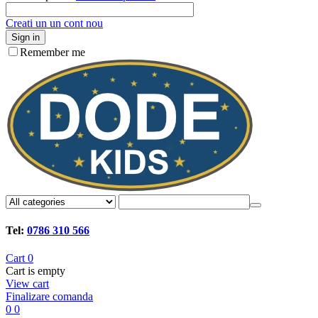
Creati un un cont nou
Sign in
Remember me
Tel:
0786 310 566
Cart
0
Cart is empty
View cart
Finalizare comanda
0
0