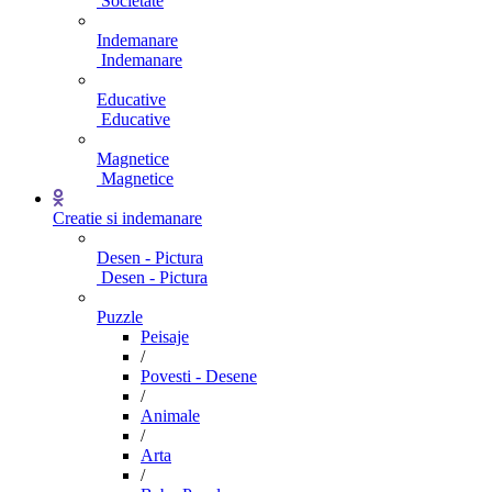
Societate
Indemanare
Indemanare
Educative
Educative
Magnetice
Magnetice
Creatie si indemanare
Desen - Pictura
Desen - Pictura
Puzzle
Peisaje
/
Povesti - Desene
/
Animale
/
Arta
/