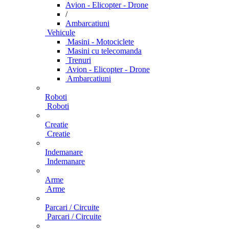
Avion - Elicopter - Drone
/
Ambarcatiuni
Vehicule
Masini - Motociclete
Masini cu telecomanda
Trenuri
Avion - Elicopter - Drone
Ambarcatiuni
Roboti
Roboti
Creatie
Creatie
Indemanare
Indemanare
Arme
Arme
Parcari / Circuite
Parcari / Circuite