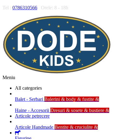
Tel :
0786310566
Orele: 8 - 18h
Meniu
All categories
Balet - Serbari
Balerini & body & fustite &
Haine - Accesorii
Dresuri & sosete & bustiere &
Articole petrecere
Articole Handmade
Bentite & cruciulite &
Figurine