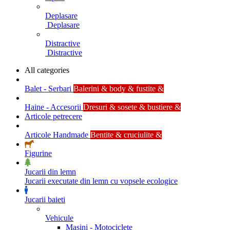
Deplasare
Deplasare
Distractive
Distractive
All categories
Balet - Serbari
Balerini & body & fustite &
Haine - Accesorii
Dresuri & sosete & bustiere &
Articole petrecere
Articole Handmade
Bentite & cruciulite &
Figurine
Jucarii din lemn
Jucarii executate din lemn cu vopsele ecologice
Jucarii baieti
Vehicule
Masini - Motociclete