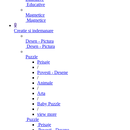
Educative
Magnetice
Magnetice
Creatie si indemanare
Desen - Pictura
Desen - Pictura
Puzzle
Peisaje
/
Povesti - Desene
/
Animale
/
Arta
/
Baby Puzzle
/
view more
Puzzle
Peisaje
Povesti - Desene