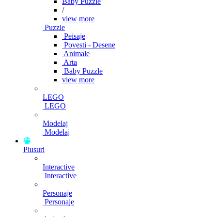
Baby Puzzle
/
view more
Puzzle
Peisaje
Povesti - Desene
Animale
Arta
Baby Puzzle
view more
LEGO
LEGO
Modelaj
Modelaj
Plusuri
Interactive
Interactive
Personaje
Personaje