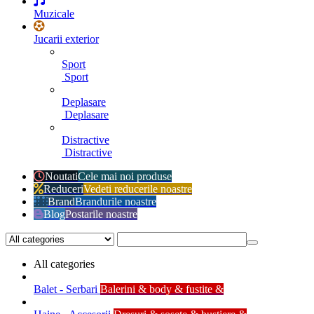
Muzicale
Jucarii exterior
Sport
Sport
Deplasare
Deplasare
Distractive
Distractive
Noutati
Cele mai noi produse
Reduceri
Vedeti reducerile noastre
Brand
Brandurile noastre
Blog
Postarile noastre
All categories
Balet - Serbari
Balerini & body & fustite &