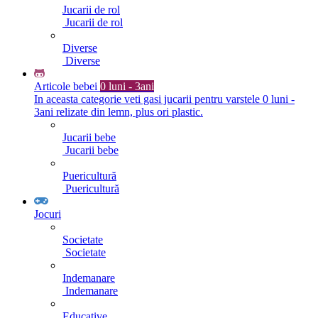
Jucarii de rol
Jucarii de rol
Diverse
Diverse
Articole bebei
0 luni - 3ani
In aceasta categorie veti gasi jucarii pentru varstele 0 luni -
3ani relizate din lemn, plus ori plastic.
Jucarii bebe
Jucarii bebe
Puericultură
Puericultură
Jocuri
Societate
Societate
Indemanare
Indemanare
Educative