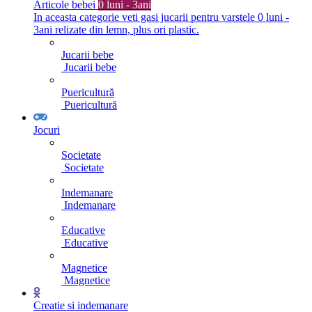
Articole bebei
0 luni - 3ani
In aceasta categorie veti gasi jucarii pentru varstele 0 luni -
3ani relizate din lemn, plus ori plastic.
Jucarii bebe
Jucarii bebe
Puericultură
Puericultură
Jocuri
Societate
Societate
Indemanare
Indemanare
Educative
Educative
Magnetice
Magnetice
Creatie si indemanare