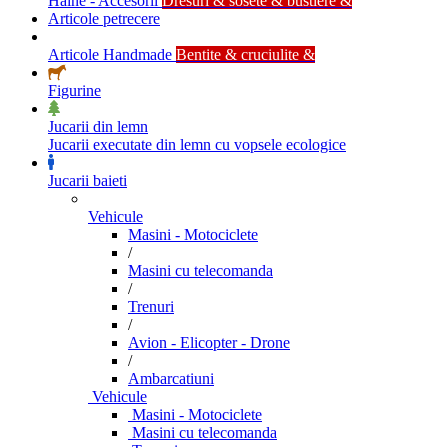
Haine - Accesorii
Dresuri & sosete & bustiere &
Articole petrecere
Articole Handmade
Bentite & cruciulite &
Figurine
Jucarii din lemn
Jucarii executate din lemn cu vopsele ecologice
Jucarii baieti
Vehicule
Masini - Motociclete
/
Masini cu telecomanda
/
Trenuri
/
Avion - Elicopter - Drone
/
Ambarcatiuni
Vehicule
Masini - Motociclete
Masini cu telecomanda