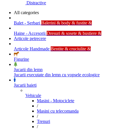
Distractive
All categories
Balet - Serbari
Balerini & body & fustite &
Haine - Accesorii
Dresuri & sosete & bustiere &
Articole petrecere
Articole Handmade
Bentite & cruciulite &
Figurine
Jucarii din lemn
Jucarii executate din lemn cu vopsele ecologice
Jucarii baieti
Vehicule
Masini - Motociclete
/
Masini cu telecomanda
/
Trenuri
/