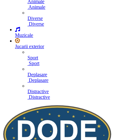
Animale
Animale
Diverse
Diverse
Muzicale
Jucarii exterior
Sport
Sport
Deplasare
Deplasare
Distractive
Distractive