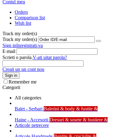
Contul meu
Orders
Comparison list
Wish list
Track my order(s)
Track my order(s)
Sign in
Inregistrati-va
E-mail
Scrieti o parola.
V-ati uitat parola?
Creati un un cont nou
Sign in
Remember me
Categorii
All categories
Balet - Serbari
Balerini & body & fustite &
Haine - Accesorii
Dresuri & sosete & bustiere &
Articole petrecere
Articole Handmade
Bentite & cruciulite &