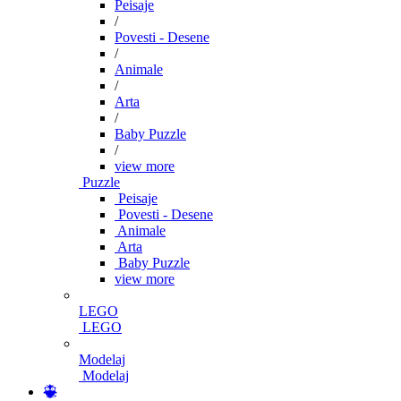
Peisaje
/
Povesti - Desene
/
Animale
/
Arta
/
Baby Puzzle
/
view more
Puzzle
Peisaje
Povesti - Desene
Animale
Arta
Baby Puzzle
view more
LEGO
LEGO
Modelaj
Modelaj