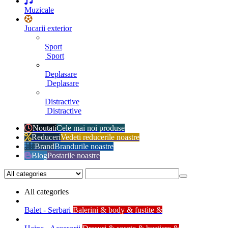
Muzicale
Jucarii exterior
Sport
Sport
Deplasare
Deplasare
Distractive
Distractive
Noutati
Cele mai noi produse
Reduceri
Vedeti reducerile noastre
Brand
Brandurile noastre
Blog
Postarile noastre
All categories
Balet - Serbari
Balerini & body & fustite &