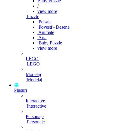
Baby Puzzle
/
view more
Puzzle
Peisaje
Povesti - Desene
Animale
Arta
Baby Puzzle
view more
LEGO
LEGO
Modelaj
Modelaj
Plusuri
Interactive
Interactive
Personaje
Personaje