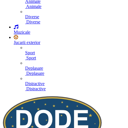
Animale
Animale
Diverse
Diverse
Muzicale
Jucarii exterior
Sport
Sport
Deplasare
Deplasare
Distractive
Distractive