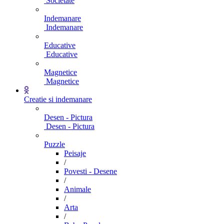
Societate
Indemanare
Indemanare
Educative
Educative
Magnetice
Magnetice
Creatie si indemanare
Desen - Pictura
Desen - Pictura
Puzzle
Peisaje
/
Povesti - Desene
/
Animale
/
Arta
/