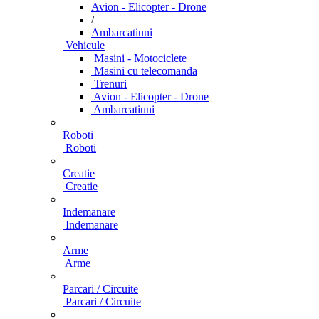
Avion - Elicopter - Drone
/
Ambarcatiuni
Vehicule
Masini - Motociclete
Masini cu telecomanda
Trenuri
Avion - Elicopter - Drone
Ambarcatiuni
Roboti
Roboti
Creatie
Creatie
Indemanare
Indemanare
Arme
Arme
Parcari / Circuite
Parcari / Circuite