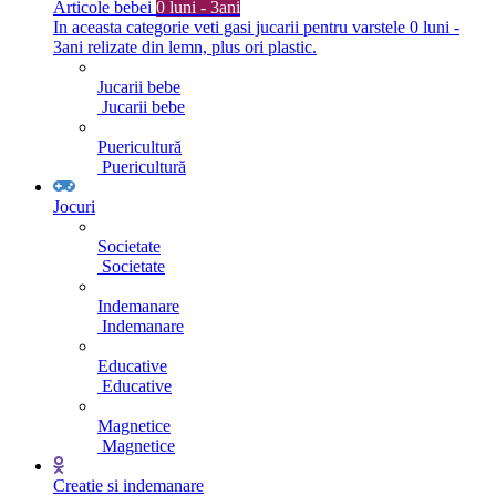
Articole bebei
0 luni - 3ani
In aceasta categorie veti gasi jucarii pentru varstele 0 luni -
3ani relizate din lemn, plus ori plastic.
Jucarii bebe
Jucarii bebe
Puericultură
Puericultură
Jocuri
Societate
Societate
Indemanare
Indemanare
Educative
Educative
Magnetice
Magnetice
Creatie si indemanare