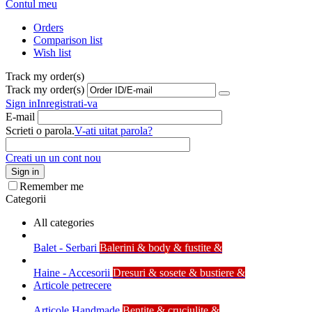
Contul meu
Orders
Comparison list
Wish list
Track my order(s)
Track my order(s)
Sign in
Inregistrati-va
E-mail
Scrieti o parola.
V-ati uitat parola?
Creati un un cont nou
Sign in
Remember me
Categorii
All categories
Balet - Serbari
Balerini & body & fustite &
Haine - Accesorii
Dresuri & sosete & bustiere &
Articole petrecere
Articole Handmade
Bentite & cruciulite &