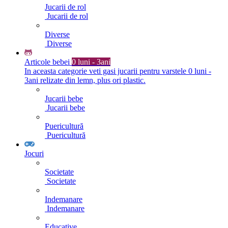
Jucarii de rol
Jucarii de rol
Diverse
Diverse
Articole bebei
0 luni - 3ani
In aceasta categorie veti gasi jucarii pentru varstele 0 luni -
3ani relizate din lemn, plus ori plastic.
Jucarii bebe
Jucarii bebe
Puericultură
Puericultură
Jocuri
Societate
Societate
Indemanare
Indemanare
Educative