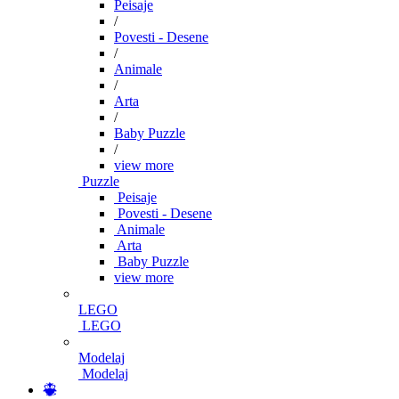
Peisaje
/
Povesti - Desene
/
Animale
/
Arta
/
Baby Puzzle
/
view more
Puzzle
Peisaje
Povesti - Desene
Animale
Arta
Baby Puzzle
view more
LEGO
LEGO
Modelaj
Modelaj