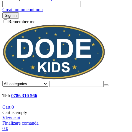
Creati un un cont nou
Sign in
Remember me
Tel:
0786 310 566
Cart
0
Cart is empty
View cart
Finalizare comanda
0
0