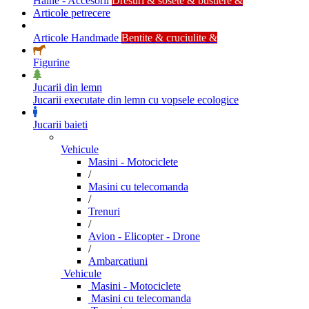
Haine - Accesorii
Dresuri & sosete & bustiere &
Articole petrecere
Articole Handmade
Bentite & cruciulite &
Figurine
Jucarii din lemn
Jucarii executate din lemn cu vopsele ecologice
Jucarii baieti
Vehicule
Masini - Motociclete
/
Masini cu telecomanda
/
Trenuri
/
Avion - Elicopter - Drone
/
Ambarcatiuni
Vehicule
Masini - Motociclete
Masini cu telecomanda