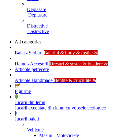
Deplasare
Deplasare
Distractive
Distractive
All categories
Balet - Serbari
Balerini & body & fustite &
Haine - Accesorii
Dresuri & sosete & bustiere &
Articole petrecere
Articole Handmade
Bentite & cruciulite &
Figurine
Jucarii din lemn
Jucarii executate din lemn cu vopsele ecologice
Jucarii baieti
Vehicule
Masini - Motociclete