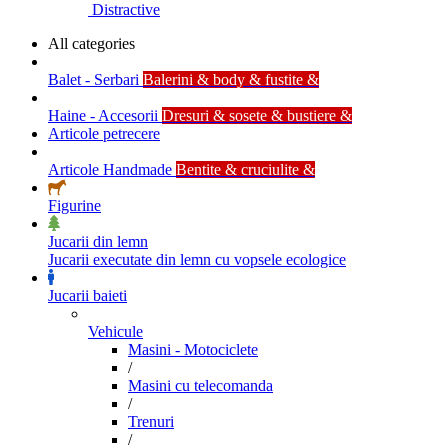
Distractive
All categories
Balet - Serbari
Balerini & body & fustite &
Haine - Accesorii
Dresuri & sosete & bustiere &
Articole petrecere
Articole Handmade
Bentite & cruciulite &
Figurine
Jucarii din lemn
Jucarii executate din lemn cu vopsele ecologice
Jucarii baieti
Vehicule
Masini - Motociclete
/
Masini cu telecomanda
/
Trenuri
/