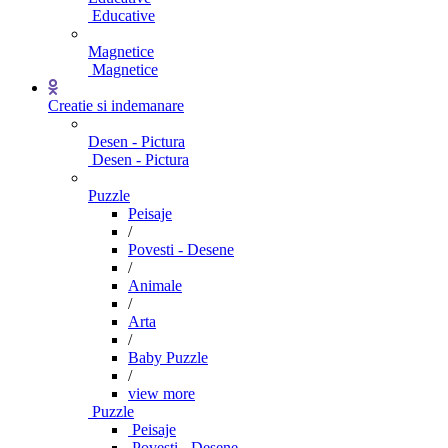
Educative
Magnetice
Magnetice
Creatie si indemanare
Desen - Pictura
Desen - Pictura
Puzzle
Peisaje
/
Povesti - Desene
/
Animale
/
Arta
/
Baby Puzzle
/
view more
Puzzle
Peisaje
Povesti - Desene