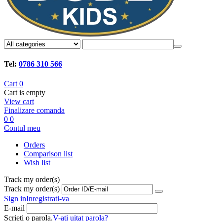
Tel:
0786 310 566
Cart
0
Cart is empty
View cart
Finalizare comanda
0
0
Contul meu
Orders
Comparison list
Wish list
Track my order(s)
Track my order(s)
Sign in
Inregistrati-va
E-mail
Scrieti o parola.
V-ati uitat parola?