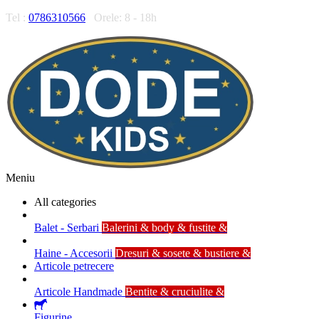
Tel :
0786310566
Orele: 8 - 18h
Meniu
All categories
Balet - Serbari
Balerini & body & fustite &
Haine - Accesorii
Dresuri & sosete & bustiere &
Articole petrecere
Articole Handmade
Bentite & cruciulite &
Figurine