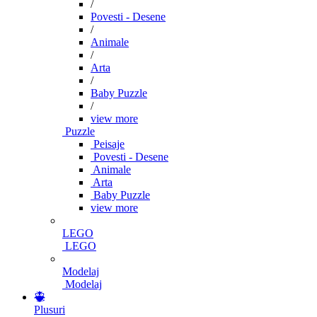
/
Povesti - Desene
/
Animale
/
Arta
/
Baby Puzzle
/
view more
Puzzle
Peisaje
Povesti - Desene
Animale
Arta
Baby Puzzle
view more
LEGO
LEGO
Modelaj
Modelaj
Plusuri