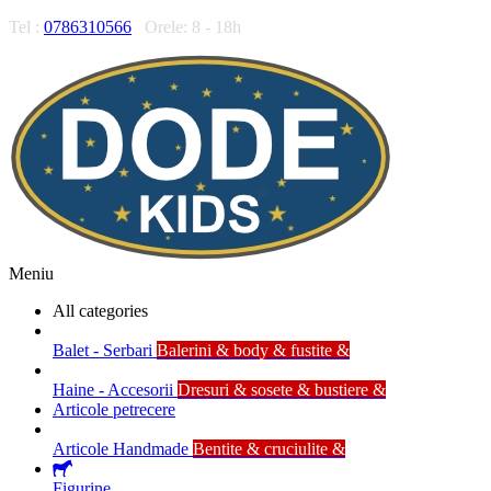
Tel :
0786310566
Orele: 8 - 18h
Meniu
All categories
Balet - Serbari
Balerini & body & fustite &
Haine - Accesorii
Dresuri & sosete & bustiere &
Articole petrecere
Articole Handmade
Bentite & cruciulite &
Figurine