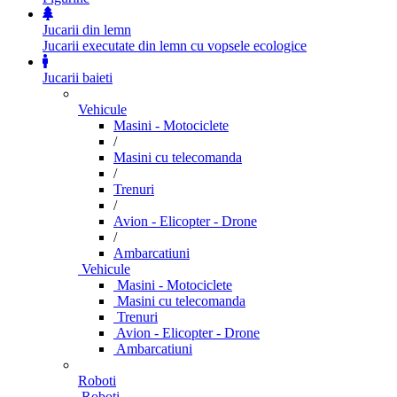
Jucarii din lemn
Jucarii executate din lemn cu vopsele ecologice
Jucarii baieti
Vehicule
Masini - Motociclete
/
Masini cu telecomanda
/
Trenuri
/
Avion - Elicopter - Drone
/
Ambarcatiuni
Vehicule
Masini - Motociclete
Masini cu telecomanda
Trenuri
Avion - Elicopter - Drone
Ambarcatiuni
Roboti
Roboti