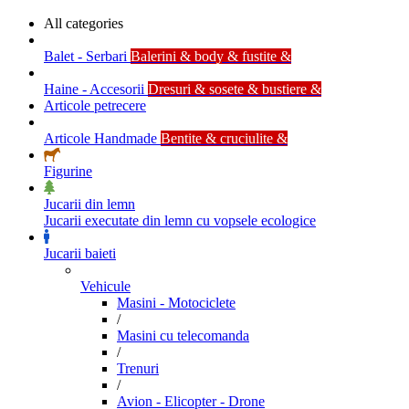
All categories
Balet - Serbari
Balerini & body & fustite &
Haine - Accesorii
Dresuri & sosete & bustiere &
Articole petrecere
Articole Handmade
Bentite & cruciulite &
Figurine
Jucarii din lemn
Jucarii executate din lemn cu vopsele ecologice
Jucarii baieti
Vehicule
Masini - Motociclete
/
Masini cu telecomanda
/
Trenuri
/
Avion - Elicopter - Drone