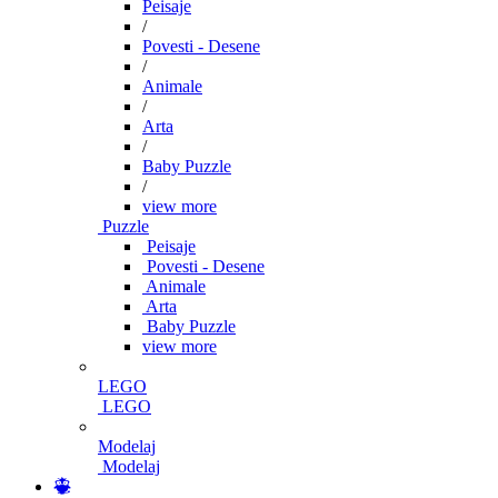
Peisaje
/
Povesti - Desene
/
Animale
/
Arta
/
Baby Puzzle
/
view more
Puzzle
Peisaje
Povesti - Desene
Animale
Arta
Baby Puzzle
view more
LEGO
LEGO
Modelaj
Modelaj