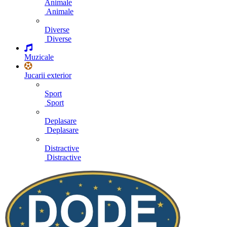
Animale
Animale
Diverse
Diverse
Muzicale
Jucarii exterior
Sport
Sport
Deplasare
Deplasare
Distractive
Distractive