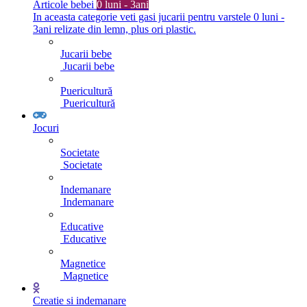
Articole bebei
0 luni - 3ani
In aceasta categorie veti gasi jucarii pentru varstele 0 luni -
3ani relizate din lemn, plus ori plastic.
Jucarii bebe
Jucarii bebe
Puericultură
Puericultură
Jocuri
Societate
Societate
Indemanare
Indemanare
Educative
Educative
Magnetice
Magnetice
Creatie si indemanare