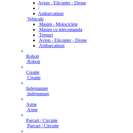
Avion - Elicopter - Drone
/
Ambarcatiuni
Vehicule
Masini - Motociclete
Masini cu telecomanda
Trenuri
Avion - Elicopter - Drone
Ambarcatiuni
Roboti
Roboti
Creatie
Creatie
Indemanare
Indemanare
Arme
Arme
Parcari / Circuite
Parcari / Circuite