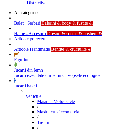
Distractive
All categories
Balet - Serbari
Balerini & body & fustite &
Haine - Accesorii
Dresuri & sosete & bustiere &
Articole petrecere
Articole Handmade
Bentite & cruciulite &
Figurine
Jucarii din lemn
Jucarii executate din lemn cu vopsele ecologice
Jucarii baieti
Vehicule
Masini - Motociclete
/
Masini cu telecomanda
/
Trenuri
/