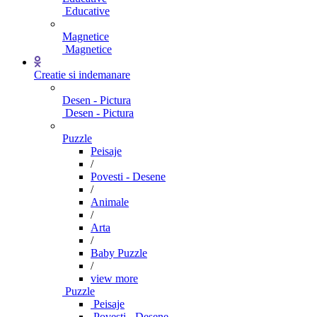
Educative
Magnetice
Magnetice
Creatie si indemanare
Desen - Pictura
Desen - Pictura
Puzzle
Peisaje
/
Povesti - Desene
/
Animale
/
Arta
/
Baby Puzzle
/
view more
Puzzle
Peisaje
Povesti - Desene