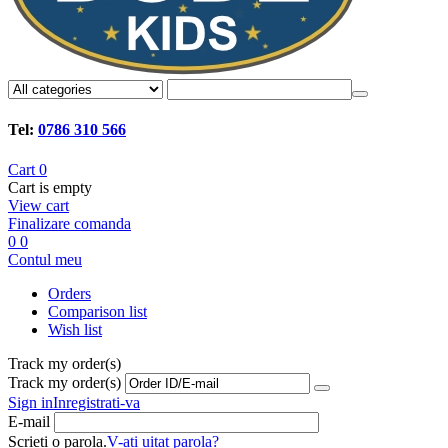
Tel:
0786 310 566
Cart
0
Cart is empty
View cart
Finalizare comanda
0
0
Contul meu
Orders
Comparison list
Wish list
Track my order(s)
Track my order(s)
Sign in
Inregistrati-va
E-mail
Scrieti o parola.
V-ati uitat parola?