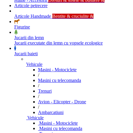
Haine - Accesorii
Dresuri & sosete & bustiere &
Articole petrecere
Articole Handmade
Bentite & cruciulite &
Figurine
Jucarii din lemn
Jucarii executate din lemn cu vopsele ecologice
Jucarii baieti
Vehicule
Masini - Motociclete
/
Masini cu telecomanda
/
Trenuri
/
Avion - Elicopter - Drone
/
Ambarcatiuni
Vehicule
Masini - Motociclete
Masini cu telecomanda