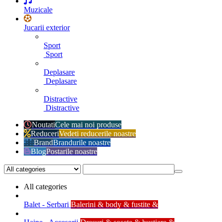
Muzicale
Jucarii exterior
Sport
Sport
Deplasare
Deplasare
Distractive
Distractive
Noutati
Cele mai noi produse
Reduceri
Vedeti reducerile noastre
Brand
Brandurile noastre
Blog
Postarile noastre
All categories
Balet - Serbari
Balerini & body & fustite &