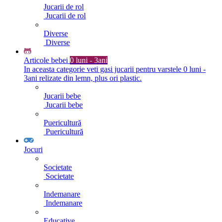
Jucarii de rol
Jucarii de rol
Diverse
Diverse
Articole bebei
0 luni - 3ani
In aceasta categorie veti gasi jucarii pentru varstele 0 luni -
3ani relizate din lemn, plus ori plastic.
Jucarii bebe
Jucarii bebe
Puericultură
Puericultură
Jocuri
Societate
Societate
Indemanare
Indemanare
Educative