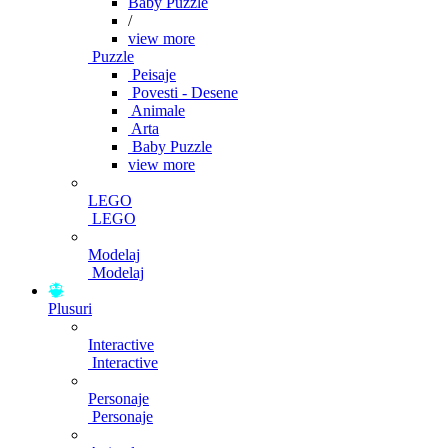
Baby Puzzle
/
view more
Puzzle
Peisaje
Povesti - Desene
Animale
Arta
Baby Puzzle
view more
LEGO
LEGO
Modelaj
Modelaj
Plusuri
Interactive
Interactive
Personaje
Personaje