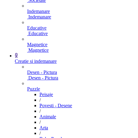
Societate
Indemanare
Indemanare
Educative
Educative
Magnetice
Magnetice
Creatie si indemanare
Desen - Pictura
Desen - Pictura
Puzzle
Peisaje
/
Povesti - Desene
/
Animale
/
Arta
/