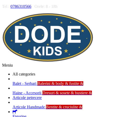
Tel :
0786310566
Orele: 8 - 18h
Meniu
All categories
Balet - Serbari
Balerini & body & fustite &
Haine - Accesorii
Dresuri & sosete & bustiere &
Articole petrecere
Articole Handmade
Bentite & cruciulite &
Figurine