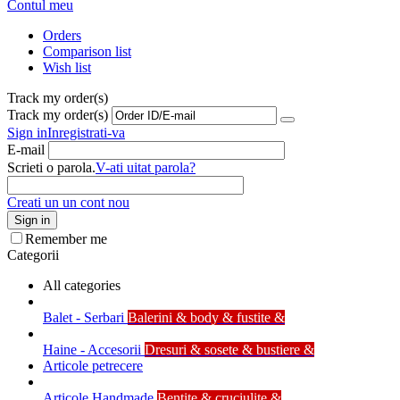
Contul meu
Orders
Comparison list
Wish list
Track my order(s)
Track my order(s)
Sign in
Inregistrati-va
E-mail
Scrieti o parola.
V-ati uitat parola?
Creati un un cont nou
Sign in
Remember me
Categorii
All categories
Balet - Serbari
Balerini & body & fustite &
Haine - Accesorii
Dresuri & sosete & bustiere &
Articole petrecere
Articole Handmade
Bentite & cruciulite &