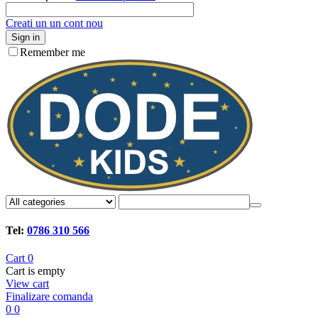
Creati un un cont nou
Sign in
Remember me
Tel:
0786 310 566
Cart
0
Cart is empty
View cart
Finalizare comanda
0
0