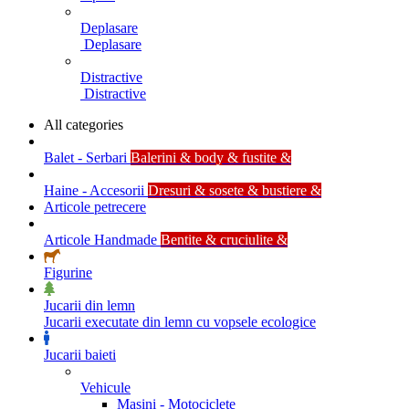
Deplasare
Deplasare
Distractive
Distractive
All categories
Balet - Serbari
Balerini & body & fustite &
Haine - Accesorii
Dresuri & sosete & bustiere &
Articole petrecere
Articole Handmade
Bentite & cruciulite &
Figurine
Jucarii din lemn
Jucarii executate din lemn cu vopsele ecologice
Jucarii baieti
Vehicule
Masini - Motociclete