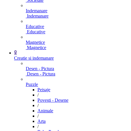
Societate
Indemanare
Indemanare
Educative
Educative
Magnetice
Magnetice
Creatie si indemanare
Desen - Pictura
Desen - Pictura
Puzzle
Peisaje
/
Povesti - Desene
/
Animale
/
Arta
/