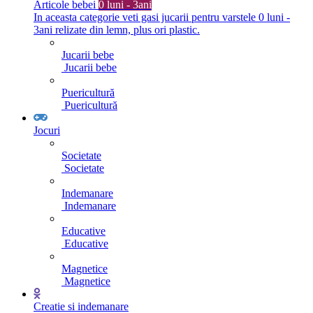
Articole bebei
0 luni - 3ani
In aceasta categorie veti gasi jucarii pentru varstele 0 luni -
3ani relizate din lemn, plus ori plastic.
Jucarii bebe
Jucarii bebe
Puericultură
Puericultură
Jocuri
Societate
Societate
Indemanare
Indemanare
Educative
Educative
Magnetice
Magnetice
Creatie si indemanare