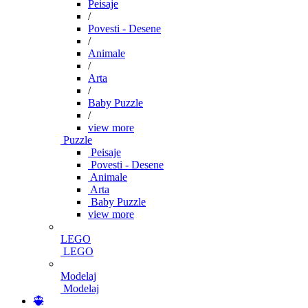
Peisaje
/
Povesti - Desene
/
Animale
/
Arta
/
Baby Puzzle
/
view more
Puzzle
Peisaje
Povesti - Desene
Animale
Arta
Baby Puzzle
view more
LEGO
LEGO
Modelaj
Modelaj