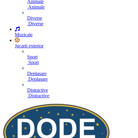
Animale
Animale
Diverse
Diverse
Muzicale
Jucarii exterior
Sport
Sport
Deplasare
Deplasare
Distractive
Distractive