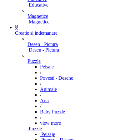
Educative
Magnetice
Magnetice
Creatie si indemanare
Desen - Pictura
Desen - Pictura
Puzzle
Peisaje
/
Povesti - Desene
/
Animale
/
Arta
/
Baby Puzzle
/
view more
Puzzle
Peisaje
Povesti - Desene