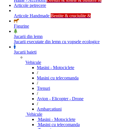
Haine - Accesorii
Dresuri & sosete & bustiere &
Articole petrecere
Articole Handmade
Bentite & cruciulite &
Figurine
Jucarii din lemn
Jucarii executate din lemn cu vopsele ecologice
Jucarii baieti
Vehicule
Masini - Motociclete
/
Masini cu telecomanda
/
Trenuri
/
Avion - Elicopter - Drone
/
Ambarcatiuni
Vehicule
Masini - Motociclete
Masini cu telecomanda