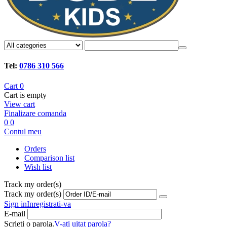
Tel:
0786 310 566
Cart
0
Cart is empty
View cart
Finalizare comanda
0
0
Contul meu
Orders
Comparison list
Wish list
Track my order(s)
Track my order(s)
Sign in
Inregistrati-va
E-mail
Scrieti o parola.
V-ati uitat parola?