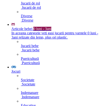
Jucarii de rol
Jucarii de rol
Diverse
Diverse
Articole bebei
0 luni - 3ani
In aceasta categorie veti gasi jucarii pentru varstele 0 luni -
3ani relizate din lemn, plus ori plastic.
Jucarii bebe
Jucarii bebe
Puericultură
Puericultură
Jocuri
Societate
Societate
Indemanare
Indemanare
Educative