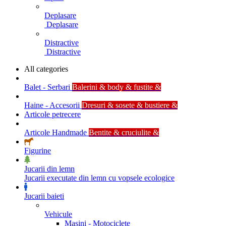
Deplasare
Deplasare
Distractive
Distractive
All categories
Balet - Serbari
Balerini & body & fustite &
Haine - Accesorii
Dresuri & sosete & bustiere &
Articole petrecere
Articole Handmade
Bentite & cruciulite &
Figurine
Jucarii din lemn
Jucarii executate din lemn cu vopsele ecologice
Jucarii baieti
Vehicule
Masini - Motociclete