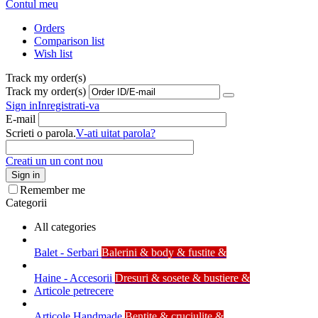
Contul meu
Orders
Comparison list
Wish list
Track my order(s)
Track my order(s)
Sign in
Inregistrati-va
E-mail
Scrieti o parola.
V-ati uitat parola?
Creati un un cont nou
Sign in
Remember me
Categorii
All categories
Balet - Serbari
Balerini & body & fustite &
Haine - Accesorii
Dresuri & sosete & bustiere &
Articole petrecere
Articole Handmade
Bentite & cruciulite &