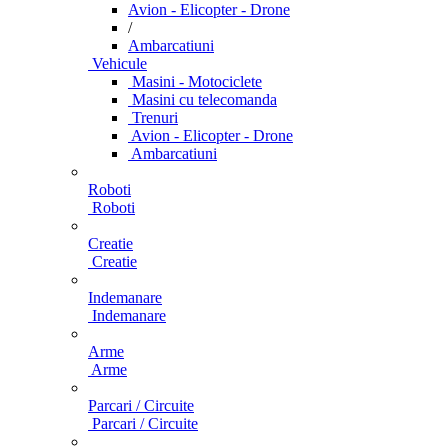
Avion - Elicopter - Drone
/
Ambarcatiuni
Vehicule
Masini - Motociclete
Masini cu telecomanda
Trenuri
Avion - Elicopter - Drone
Ambarcatiuni
Roboti
Roboti
Creatie
Creatie
Indemanare
Indemanare
Arme
Arme
Parcari / Circuite
Parcari / Circuite