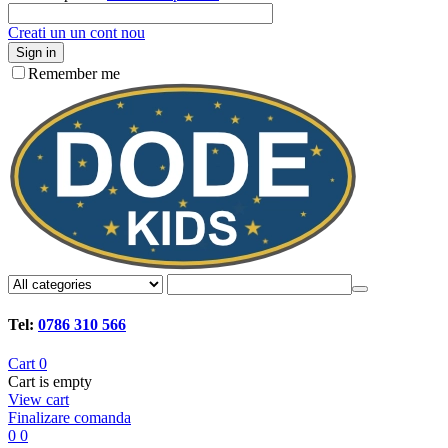
Creati un un cont nou
Sign in
Remember me
Tel:
0786 310 566
Cart
0
Cart is empty
View cart
Finalizare comanda
0
0