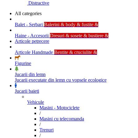
Distractive
All categories
Balet - Serbari
Balerini & body & fustite &
Haine - Accesorii
Dresuri & sosete & bustiere &
Articole petrecere
Articole Handmade
Bentite & cruciulite &
Figurine
Jucarii din lemn
Jucarii executate din lemn cu vopsele ecologice
Jucarii baieti
Vehicule
Masini - Motociclete
/
Masini cu telecomanda
/
Trenuri
/