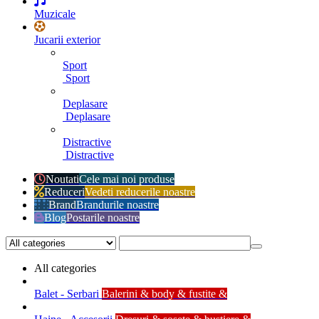
Muzicale
Jucarii exterior
Sport
Sport
Deplasare
Deplasare
Distractive
Distractive
Noutati
Cele mai noi produse
Reduceri
Vedeti reducerile noastre
Brand
Brandurile noastre
Blog
Postarile noastre
All categories
Balet - Serbari
Balerini & body & fustite &