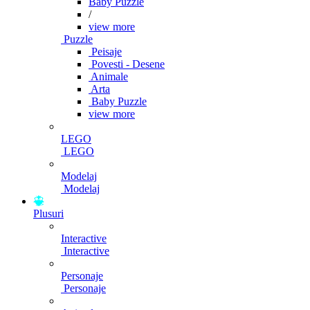
Baby Puzzle
/
view more
Puzzle
Peisaje
Povesti - Desene
Animale
Arta
Baby Puzzle
view more
LEGO
LEGO
Modelaj
Modelaj
Plusuri
Interactive
Interactive
Personaje
Personaje