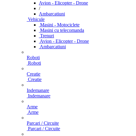
Avion - Elicopter - Drone
/
Ambarcatiuni
Vehicule
Masini - Motociclete
Masini cu telecomanda
Trenuri
Avion - Elicopter - Drone
Ambarcatiuni
Roboti
Roboti
Creatie
Creatie
Indemanare
Indemanare
Arme
Arme
Parcari / Circuite
Parcari / Circuite