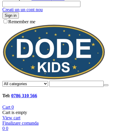
Creati un un cont nou
Sign in
Remember me
Tel:
0786 310 566
Cart
0
Cart is empty
View cart
Finalizare comanda
0
0