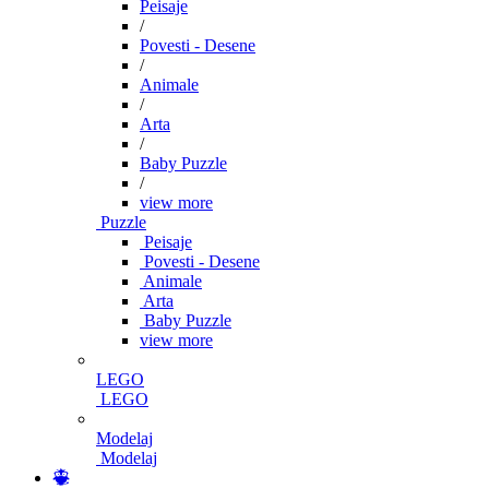
Peisaje
/
Povesti - Desene
/
Animale
/
Arta
/
Baby Puzzle
/
view more
Puzzle
Peisaje
Povesti - Desene
Animale
Arta
Baby Puzzle
view more
LEGO
LEGO
Modelaj
Modelaj