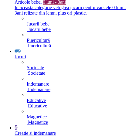
Articole bebei
0 luni - 3ani
In aceasta categorie veti gasi jucarii pentru varstele 0 luni -
3ani relizate din lemn, plus ori plastic.
Jucarii bebe
Jucarii bebe
Puericultură
Puericultură
Jocuri
Societate
Societate
Indemanare
Indemanare
Educative
Educative
Magnetice
Magnetice
Creatie si indemanare