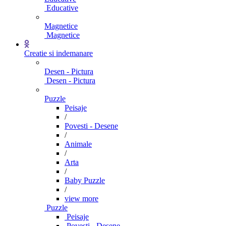
Educative
Magnetice
Magnetice
Creatie si indemanare
Desen - Pictura
Desen - Pictura
Puzzle
Peisaje
/
Povesti - Desene
/
Animale
/
Arta
/
Baby Puzzle
/
view more
Puzzle
Peisaje
Povesti - Desene