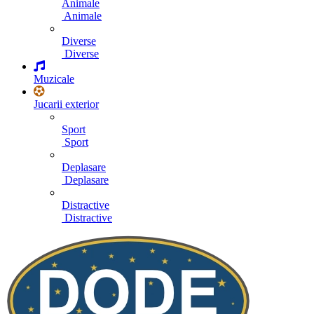
Animale
Animale
Diverse
Diverse
Muzicale
Jucarii exterior
Sport
Sport
Deplasare
Deplasare
Distractive
Distractive