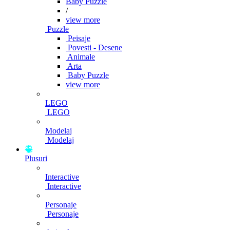
Baby Puzzle
/
view more
Puzzle
Peisaje
Povesti - Desene
Animale
Arta
Baby Puzzle
view more
LEGO
LEGO
Modelaj
Modelaj
Plusuri
Interactive
Interactive
Personaje
Personaje