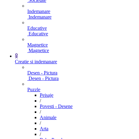
Societate
Indemanare
Indemanare
Educative
Educative
Magnetice
Magnetice
Creatie si indemanare
Desen - Pictura
Desen - Pictura
Puzzle
Peisaje
/
Povesti - Desene
/
Animale
/
Arta
/