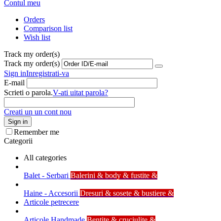
Contul meu
Orders
Comparison list
Wish list
Track my order(s)
Track my order(s)
Sign in
Inregistrati-va
E-mail
Scrieti o parola.
V-ati uitat parola?
Creati un un cont nou
Sign in
Remember me
Categorii
All categories
Balet - Serbari
Balerini & body & fustite &
Haine - Accesorii
Dresuri & sosete & bustiere &
Articole petrecere
Articole Handmade
Bentite & cruciulite &