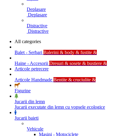
Deplasare
Deplasare
Distractive
Distractive
All categories
Balet - Serbari
Balerini & body & fustite &
Haine - Accesorii
Dresuri & sosete & bustiere &
Articole petrecere
Articole Handmade
Bentite & cruciulite &
Figurine
Jucarii din lemn
Jucarii executate din lemn cu vopsele ecologice
Jucarii baieti
Vehicule
Masini - Motociclete