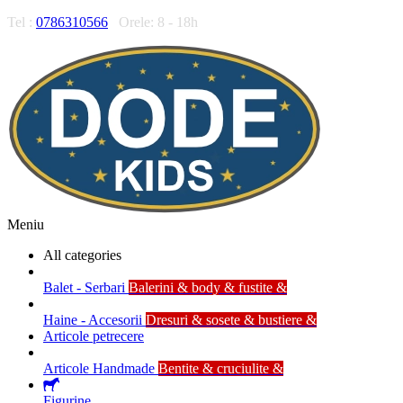
Tel :
0786310566
Orele: 8 - 18h
Meniu
All categories
Balet - Serbari
Balerini & body & fustite &
Haine - Accesorii
Dresuri & sosete & bustiere &
Articole petrecere
Articole Handmade
Bentite & cruciulite &
Figurine