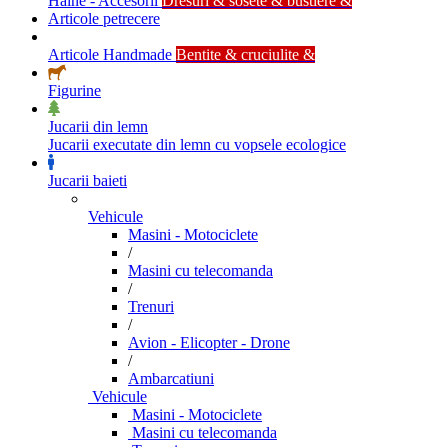
Haine - Accesorii
Dresuri & sosete & bustiere &
Articole petrecere
Articole Handmade
Bentite & cruciulite &
Figurine
Jucarii din lemn
Jucarii executate din lemn cu vopsele ecologice
Jucarii baieti
Vehicule
Masini - Motociclete
/
Masini cu telecomanda
/
Trenuri
/
Avion - Elicopter - Drone
/
Ambarcatiuni
Vehicule
Masini - Motociclete
Masini cu telecomanda