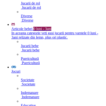
Jucarii de rol
Jucarii de rol
Diverse
Diverse
Articole bebei
0 luni - 3ani
In aceasta categorie veti gasi jucarii pentru varstele 0 luni -
3ani relizate din lemn, plus ori plastic.
Jucarii bebe
Jucarii bebe
Puericultură
Puericultură
Jocuri
Societate
Societate
Indemanare
Indemanare
Educative