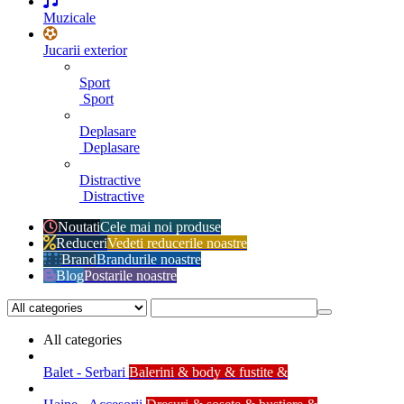
Muzicale
Jucarii exterior
Sport
Sport
Deplasare
Deplasare
Distractive
Distractive
Noutati
Cele mai noi produse
Reduceri
Vedeti reducerile noastre
Brand
Brandurile noastre
Blog
Postarile noastre
All categories
Balet - Serbari
Balerini & body & fustite &