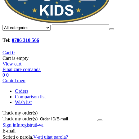
Tel:
0786 310 566
Cart
0
Cart is empty
View cart
Finalizare comanda
0
0
Contul meu
Orders
Comparison list
Wish list
Track my order(s)
Track my order(s)
Sign in
Inregistrati-va
E-mail
Scrieti o parola.
V-ati uitat parola?