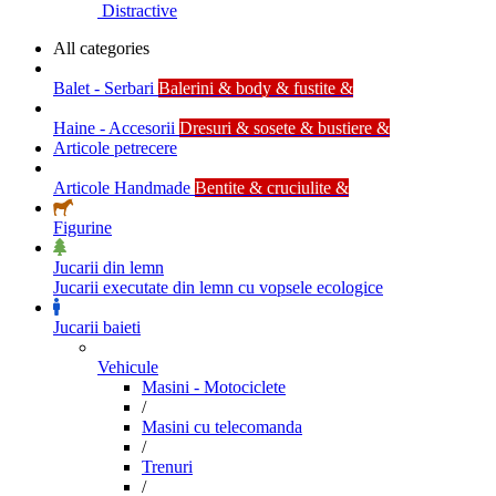
Distractive
All categories
Balet - Serbari
Balerini & body & fustite &
Haine - Accesorii
Dresuri & sosete & bustiere &
Articole petrecere
Articole Handmade
Bentite & cruciulite &
Figurine
Jucarii din lemn
Jucarii executate din lemn cu vopsele ecologice
Jucarii baieti
Vehicule
Masini - Motociclete
/
Masini cu telecomanda
/
Trenuri
/