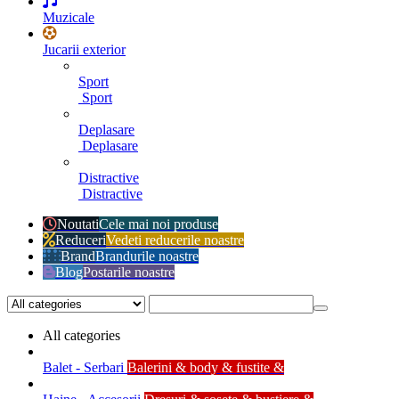
Muzicale
Jucarii exterior
Sport
Sport
Deplasare
Deplasare
Distractive
Distractive
Noutati
Cele mai noi produse
Reduceri
Vedeti reducerile noastre
Brand
Brandurile noastre
Blog
Postarile noastre
All categories
Balet - Serbari
Balerini & body & fustite &