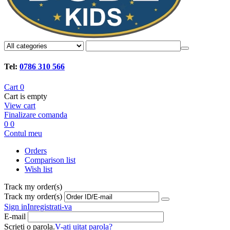
Tel:
0786 310 566
Cart
0
Cart is empty
View cart
Finalizare comanda
0
0
Contul meu
Orders
Comparison list
Wish list
Track my order(s)
Track my order(s)
Sign in
Inregistrati-va
E-mail
Scrieti o parola.
V-ati uitat parola?