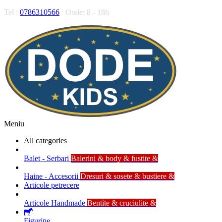
Tel :
0786310566
Orele: 8 - 18h
Meniu
All categories
Balet - Serbari
Balerini & body & fustite &
Haine - Accesorii
Dresuri & sosete & bustiere &
Articole petrecere
Articole Handmade
Bentite & cruciulite &
Figurine