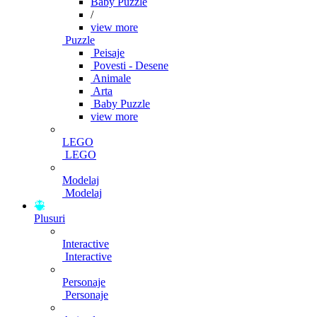
Baby Puzzle
/
view more
Puzzle
Peisaje
Povesti - Desene
Animale
Arta
Baby Puzzle
view more
LEGO
LEGO
Modelaj
Modelaj
Plusuri
Interactive
Interactive
Personaje
Personaje