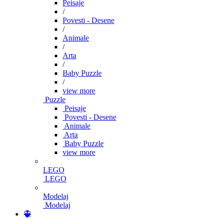
Peisaje
/
Povesti - Desene
/
Animale
/
Arta
/
Baby Puzzle
/
view more
Puzzle
Peisaje
Povesti - Desene
Animale
Arta
Baby Puzzle
view more
LEGO
LEGO
Modelaj
Modelaj