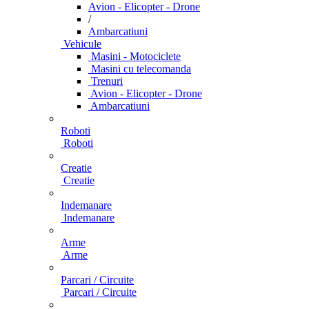
Avion - Elicopter - Drone
/
Ambarcatiuni
Vehicule
Masini - Motociclete
Masini cu telecomanda
Trenuri
Avion - Elicopter - Drone
Ambarcatiuni
Roboti
Roboti
Creatie
Creatie
Indemanare
Indemanare
Arme
Arme
Parcari / Circuite
Parcari / Circuite