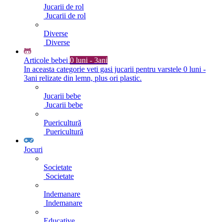
Jucarii de rol
Jucarii de rol
Diverse
Diverse
Articole bebei
0 luni - 3ani
In aceasta categorie veti gasi jucarii pentru varstele 0 luni -
3ani relizate din lemn, plus ori plastic.
Jucarii bebe
Jucarii bebe
Puericultură
Puericultură
Jocuri
Societate
Societate
Indemanare
Indemanare
Educative