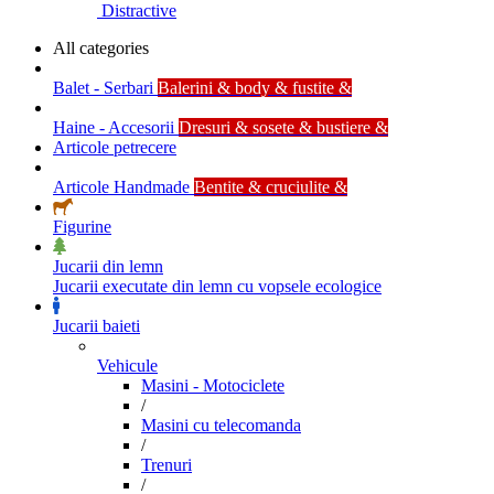
Distractive
All categories
Balet - Serbari
Balerini & body & fustite &
Haine - Accesorii
Dresuri & sosete & bustiere &
Articole petrecere
Articole Handmade
Bentite & cruciulite &
Figurine
Jucarii din lemn
Jucarii executate din lemn cu vopsele ecologice
Jucarii baieti
Vehicule
Masini - Motociclete
/
Masini cu telecomanda
/
Trenuri
/