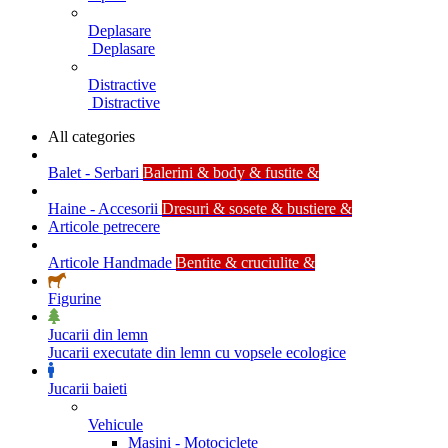
Deplasare
Deplasare
Distractive
Distractive
All categories
Balet - Serbari
Balerini & body & fustite &
Haine - Accesorii
Dresuri & sosete & bustiere &
Articole petrecere
Articole Handmade
Bentite & cruciulite &
Figurine
Jucarii din lemn
Jucarii executate din lemn cu vopsele ecologice
Jucarii baieti
Vehicule
Masini - Motociclete