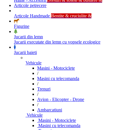
Haine - Accesorii
Dresuri & sosete & bustiere &
Articole petrecere
Articole Handmade
Bentite & cruciulite &
Figurine
Jucarii din lemn
Jucarii executate din lemn cu vopsele ecologice
Jucarii baieti
Vehicule
Masini - Motociclete
/
Masini cu telecomanda
/
Trenuri
/
Avion - Elicopter - Drone
/
Ambarcatiuni
Vehicule
Masini - Motociclete
Masini cu telecomanda