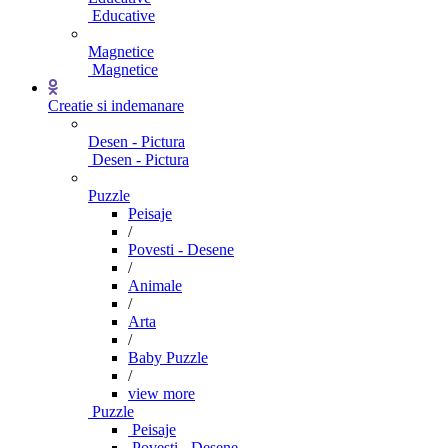
Educative
Magnetice
Magnetice
Creatie si indemanare
Desen - Pictura
Desen - Pictura
Puzzle
Peisaje
/
Povesti - Desene
/
Animale
/
Arta
/
Baby Puzzle
/
view more
Puzzle
Peisaje
Povesti - Desene