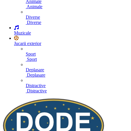
Animale
Animale
Diverse
Diverse
Muzicale
Jucarii exterior
Sport
Sport
Deplasare
Deplasare
Distractive
Distractive