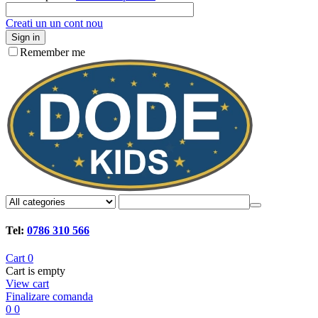
Creati un un cont nou
Sign in
Remember me
Tel:
0786 310 566
Cart
0
Cart is empty
View cart
Finalizare comanda
0
0