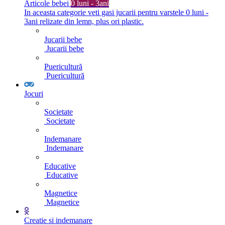
Articole bebei
0 luni - 3ani
In aceasta categorie veti gasi jucarii pentru varstele 0 luni -
3ani relizate din lemn, plus ori plastic.
Jucarii bebe
Jucarii bebe
Puericultură
Puericultură
Jocuri
Societate
Societate
Indemanare
Indemanare
Educative
Educative
Magnetice
Magnetice
Creatie si indemanare