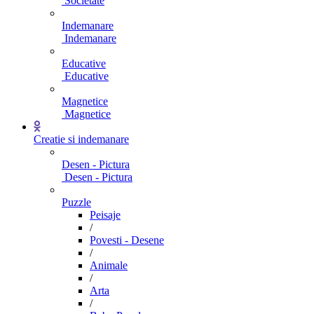
Societate
Indemanare
Indemanare
Educative
Educative
Magnetice
Magnetice
Creatie si indemanare
Desen - Pictura
Desen - Pictura
Puzzle
Peisaje
/
Povesti - Desene
/
Animale
/
Arta
/