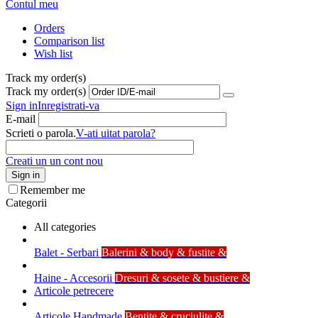
Contul meu
Orders
Comparison list
Wish list
Track my order(s)
Track my order(s)
Sign in
Inregistrati-va
E-mail
Scrieti o parola.
V-ati uitat parola?
Creati un un cont nou
Sign in
Remember me
Categorii
All categories
Balet - Serbari
Balerini & body & fustite &
Haine - Accesorii
Dresuri & sosete & bustiere &
Articole petrecere
Articole Handmade
Bentite & cruciulite &