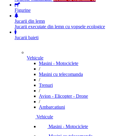
Jucarii din lemn
Jucarii executate din lemn cu vopsele ecologice
Jucarii baieti
Vehicule
Masini - Motociclete
/
Masini cu telecomanda
/
Trenuri
/
Avion - Elicopter - Drone
/
Ambarcatiuni
Vehicule
Masini - Motociclete
Masini cu telecomanda
Trenuri
Avion - Elicopter - Drone
Ambarcatiuni
Roboti
Roboti