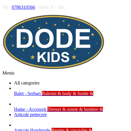
Tel :
0786310566
Orele: 8 - 18h
Meniu
All categories
Balet - Serbari
Balerini & body & fustite &
Haine - Accesorii
Dresuri & sosete & bustiere &
Articole petrecere
Articole Handmade
Bentite & cruciulite &
Figurine