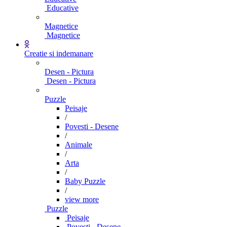
Educative
Magnetice
Magnetice
Creatie si indemanare
Desen - Pictura
Desen - Pictura
Puzzle
Peisaje
/
Povesti - Desene
/
Animale
/
Arta
/
Baby Puzzle
/
view more
Puzzle
Peisaje
Povesti - Desene