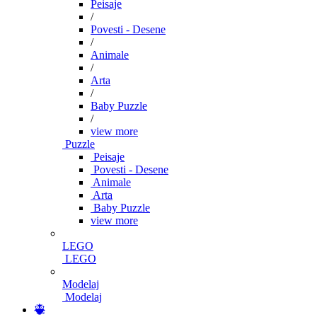
Peisaje
/
Povesti - Desene
/
Animale
/
Arta
/
Baby Puzzle
/
view more
Puzzle
Peisaje
Povesti - Desene
Animale
Arta
Baby Puzzle
view more
LEGO
LEGO
Modelaj
Modelaj