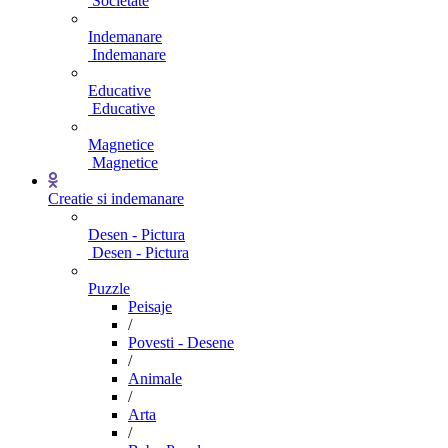
Societate
Indemanare
Indemanare
Educative
Educative
Magnetice
Magnetice
Creatie si indemanare
Desen - Pictura
Desen - Pictura
Puzzle
Peisaje
/
Povesti - Desene
/
Animale
/
Arta
/