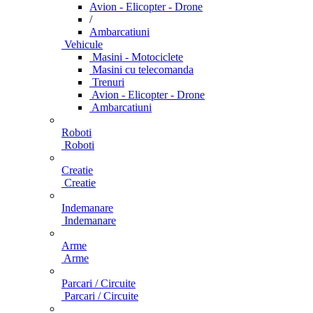
Avion - Elicopter - Drone
/
Ambarcatiuni
Vehicule
Masini - Motociclete
Masini cu telecomanda
Trenuri
Avion - Elicopter - Drone
Ambarcatiuni
Roboti
Roboti
Creatie
Creatie
Indemanare
Indemanare
Arme
Arme
Parcari / Circuite
Parcari / Circuite