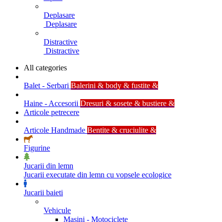
Deplasare
Deplasare
Distractive
Distractive
All categories
Balet - Serbari
Balerini & body & fustite &
Haine - Accesorii
Dresuri & sosete & bustiere &
Articole petrecere
Articole Handmade
Bentite & cruciulite &
Figurine
Jucarii din lemn
Jucarii executate din lemn cu vopsele ecologice
Jucarii baieti
Vehicule
Masini - Motociclete