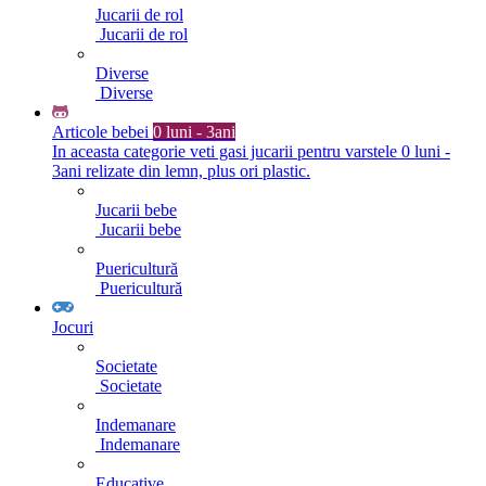
Jucarii de rol
Jucarii de rol
Diverse
Diverse
Articole bebei
0 luni - 3ani
In aceasta categorie veti gasi jucarii pentru varstele 0 luni -
3ani relizate din lemn, plus ori plastic.
Jucarii bebe
Jucarii bebe
Puericultură
Puericultură
Jocuri
Societate
Societate
Indemanare
Indemanare
Educative