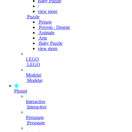
Baby Puzzle
/
view more
Puzzle
Peisaje
Povesti - Desene
Animale
Arta
Baby Puzzle
view more
LEGO
LEGO
Modelaj
Modelaj
Plusuri
Interactive
Interactive
Personaje
Personaje