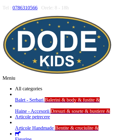
Tel :
0786310566
Orele: 8 - 18h
Meniu
All categories
Balet - Serbari
Balerini & body & fustite &
Haine - Accesorii
Dresuri & sosete & bustiere &
Articole petrecere
Articole Handmade
Bentite & cruciulite &
Figurine