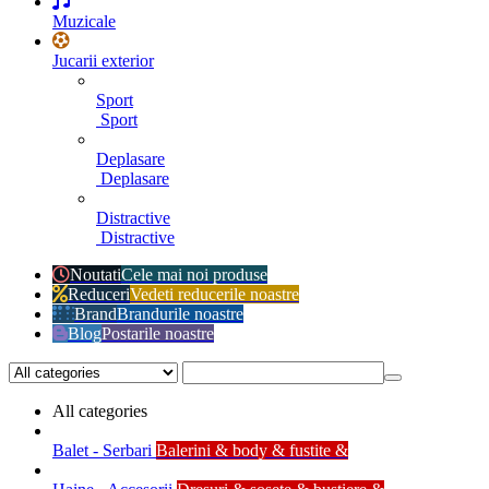
Muzicale
Jucarii exterior
Sport
Sport
Deplasare
Deplasare
Distractive
Distractive
Noutati
Cele mai noi produse
Reduceri
Vedeti reducerile noastre
Brand
Brandurile noastre
Blog
Postarile noastre
All categories
Balet - Serbari
Balerini & body & fustite &