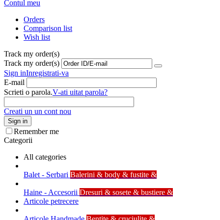
Contul meu
Orders
Comparison list
Wish list
Track my order(s)
Track my order(s)
Sign in
Inregistrati-va
E-mail
Scrieti o parola.
V-ati uitat parola?
Creati un un cont nou
Sign in
Remember me
Categorii
All categories
Balet - Serbari
Balerini & body & fustite &
Haine - Accesorii
Dresuri & sosete & bustiere &
Articole petrecere
Articole Handmade
Bentite & cruciulite &