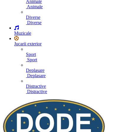
Animale
Animale
Diverse
Diverse
Muzicale
Jucarii exterior
Sport
Sport
Deplasare
Deplasare
Distractive
Distractive