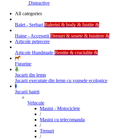
Distractive
All categories
Balet - Serbari
Balerini & body & fustite &
Haine - Accesorii
Dresuri & sosete & bustiere &
Articole petrecere
Articole Handmade
Bentite & cruciulite &
Figurine
Jucarii din lemn
Jucarii executate din lemn cu vopsele ecologice
Jucarii baieti
Vehicule
Masini - Motociclete
/
Masini cu telecomanda
/
Trenuri
/