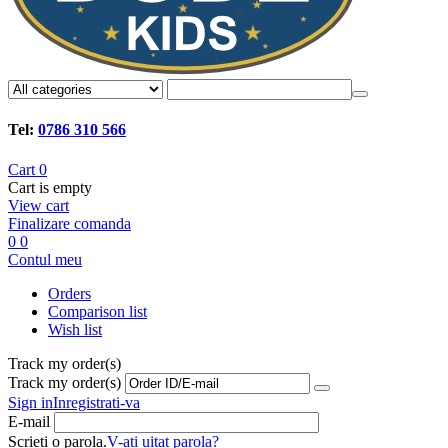
Tel:
0786 310 566
Cart
0
Cart is empty
View cart
Finalizare comanda
0
0
Contul meu
Orders
Comparison list
Wish list
Track my order(s)
Track my order(s)
Sign in
Inregistrati-va
E-mail
Scrieti o parola.
V-ati uitat parola?