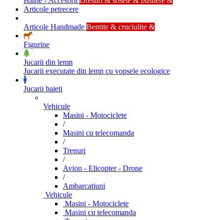
Haine - Accesorii
Dresuri & sosete & bustiere &
Articole petrecere
Articole Handmade
Bentite & cruciulite &
Figurine
Jucarii din lemn
Jucarii executate din lemn cu vopsele ecologice
Jucarii baieti
Vehicule
Masini - Motociclete
/
Masini cu telecomanda
/
Trenuri
/
Avion - Elicopter - Drone
/
Ambarcatiuni
Vehicule
Masini - Motociclete
Masini cu telecomanda