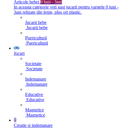
Articole bebei
0 luni - 3ani
In aceasta categorie veti gasi jucarii pentru varstele 0 luni -
3ani relizate din lemn, plus ori plastic.
Jucarii bebe
Jucarii bebe
Puericultură
Puericultură
Jocuri
Societate
Societate
Indemanare
Indemanare
Educative
Educative
Magnetice
Magnetice
Creatie si indemanare