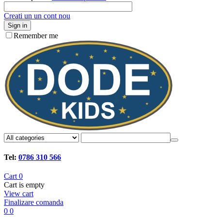
Creati un un cont nou
Sign in
Remember me
Tel:
0786 310 566
Cart
0
Cart is empty
View cart
Finalizare comanda
0
0