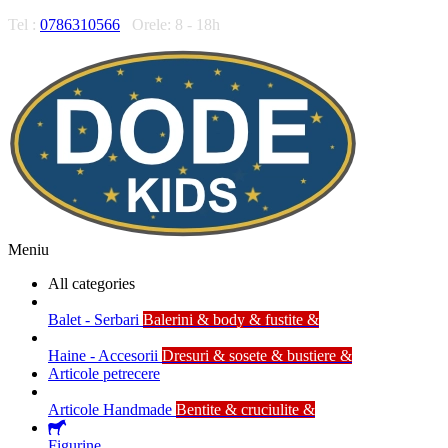
Tel :
0786310566
Orele: 8 - 18h
Meniu
All categories
Balet - Serbari
Balerini & body & fustite &
Haine - Accesorii
Dresuri & sosete & bustiere &
Articole petrecere
Articole Handmade
Bentite & cruciulite &
Figurine