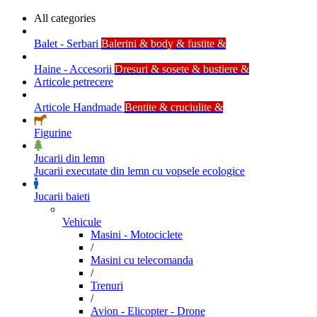
All categories
Balet - Serbari
Balerini & body & fustite &
Haine - Accesorii
Dresuri & sosete & bustiere &
Articole petrecere
Articole Handmade
Bentite & cruciulite &
Figurine
Jucarii din lemn
Jucarii executate din lemn cu vopsele ecologice
Jucarii baieti
Vehicule
Masini - Motociclete
/
Masini cu telecomanda
/
Trenuri
/
Avion - Elicopter - Drone