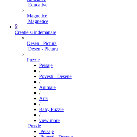
Educative
Magnetice
Magnetice
Creatie si indemanare
Desen - Pictura
Desen - Pictura
Puzzle
Peisaje
/
Povesti - Desene
/
Animale
/
Arta
/
Baby Puzzle
/
view more
Puzzle
Peisaje
Povesti - Desene