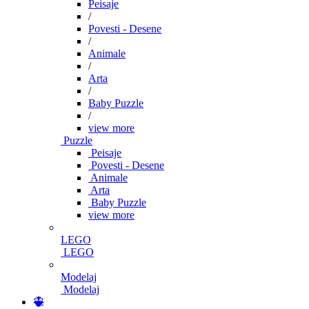
Peisaje
/
Povesti - Desene
/
Animale
/
Arta
/
Baby Puzzle
/
view more
Puzzle
Peisaje
Povesti - Desene
Animale
Arta
Baby Puzzle
view more
LEGO
LEGO
Modelaj
Modelaj