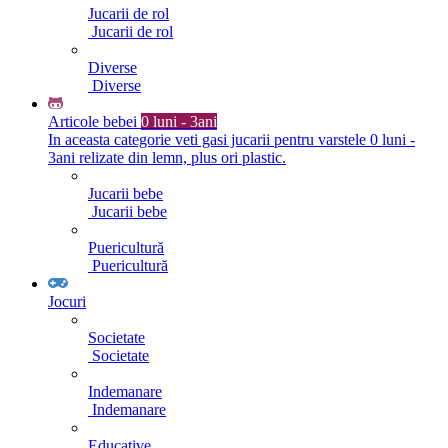
Jucarii de rol
Jucarii de rol
Diverse
Diverse
Articole bebei
0 luni - 3ani
In aceasta categorie veti gasi jucarii pentru varstele 0 luni -
3ani relizate din lemn, plus ori plastic.
Jucarii bebe
Jucarii bebe
Puericultură
Puericultură
Jocuri
Societate
Societate
Indemanare
Indemanare
Educative