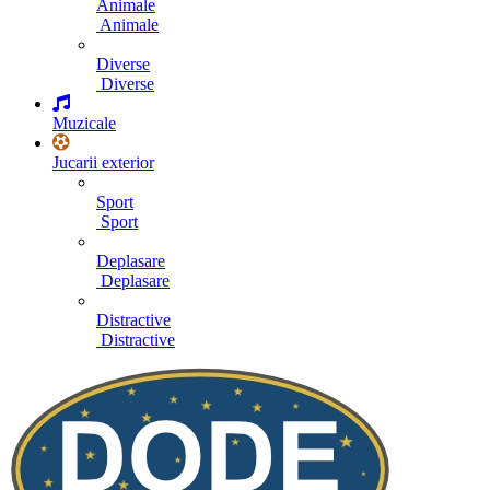
Animale
Animale
Diverse
Diverse
Muzicale
Jucarii exterior
Sport
Sport
Deplasare
Deplasare
Distractive
Distractive