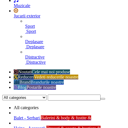
Muzicale
Jucarii exterior
Sport
Sport
Deplasare
Deplasare
Distractive
Distractive
Noutati
Cele mai noi produse
Reduceri
Vedeti reducerile noastre
Brand
Brandurile noastre
Blog
Postarile noastre
All categories
Balet - Serbari
Balerini & body & fustite &