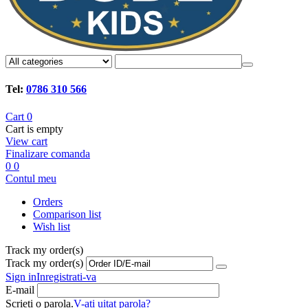
Tel:
0786 310 566
Cart
0
Cart is empty
View cart
Finalizare comanda
0
0
Contul meu
Orders
Comparison list
Wish list
Track my order(s)
Track my order(s)
Sign in
Inregistrati-va
E-mail
Scrieti o parola.
V-ati uitat parola?