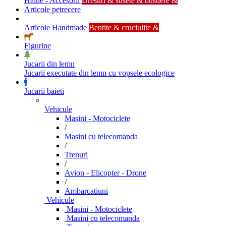
Haine - Accesorii
Dresuri & sosete & bustiere &
Articole petrecere
Articole Handmade
Bentite & cruciulite &
Figurine
Jucarii din lemn
Jucarii executate din lemn cu vopsele ecologice
Jucarii baieti
Vehicule
Masini - Motociclete
/
Masini cu telecomanda
/
Trenuri
/
Avion - Elicopter - Drone
/
Ambarcatiuni
Vehicule
Masini - Motociclete
Masini cu telecomanda