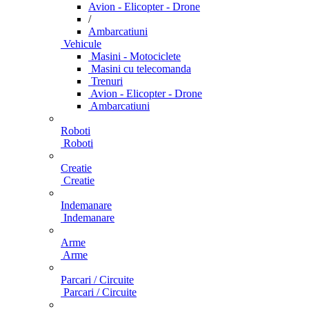
Avion - Elicopter - Drone
/
Ambarcatiuni
Vehicule
Masini - Motociclete
Masini cu telecomanda
Trenuri
Avion - Elicopter - Drone
Ambarcatiuni
Roboti
Roboti
Creatie
Creatie
Indemanare
Indemanare
Arme
Arme
Parcari / Circuite
Parcari / Circuite