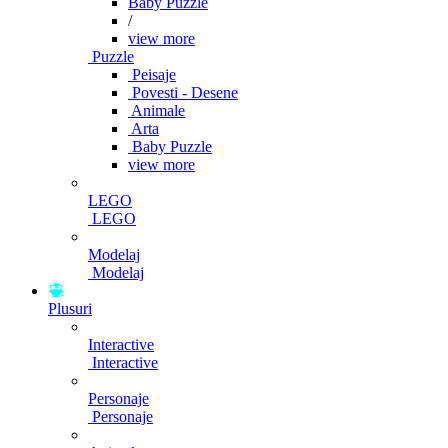
Baby Puzzle
/
view more
Puzzle
Peisaje
Povesti - Desene
Animale
Arta
Baby Puzzle
view more
LEGO
LEGO
Modelaj
Modelaj
Plusuri
Interactive
Interactive
Personaje
Personaje