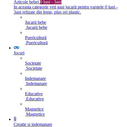
Articole bebei
0 luni - 3ani
In aceasta categorie veti gasi jucarii pentru varstele 0 luni -
3ani relizate din lemn, plus ori plastic.
Jucarii bebe
Jucarii bebe
Puericultură
Puericultură
Jocuri
Societate
Societate
Indemanare
Indemanare
Educative
Educative
Magnetice
Magnetice
Creatie si indemanare