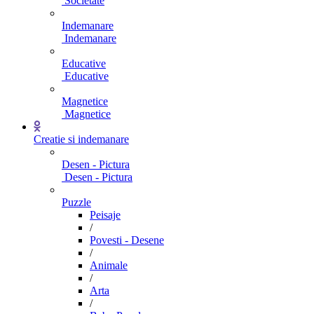
Societate
Indemanare
Indemanare
Educative
Educative
Magnetice
Magnetice
Creatie si indemanare
Desen - Pictura
Desen - Pictura
Puzzle
Peisaje
/
Povesti - Desene
/
Animale
/
Arta
/