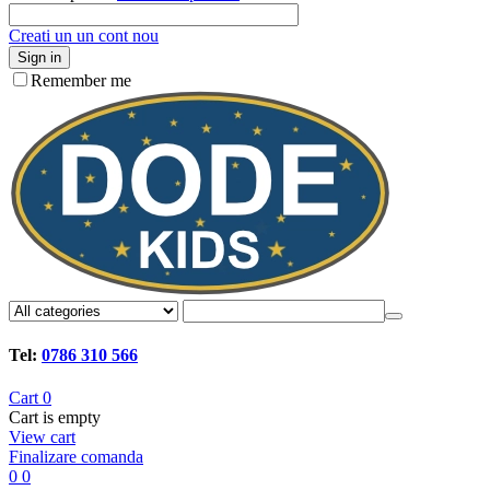
Creati un un cont nou
Sign in
Remember me
Tel:
0786 310 566
Cart
0
Cart is empty
View cart
Finalizare comanda
0
0