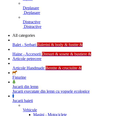
Deplasare
Deplasare
Distractive
Distractive
All categories
Balet - Serbari
Balerini & body & fustite &
Haine - Accesorii
Dresuri & sosete & bustiere &
Articole petrecere
Articole Handmade
Bentite & cruciulite &
Figurine
Jucarii din lemn
Jucarii executate din lemn cu vopsele ecologice
Jucarii baieti
Vehicule
Masini - Motociclete