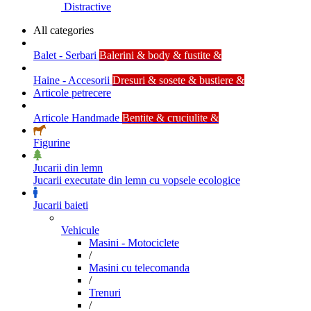
Distractive
All categories
Balet - Serbari
Balerini & body & fustite &
Haine - Accesorii
Dresuri & sosete & bustiere &
Articole petrecere
Articole Handmade
Bentite & cruciulite &
Figurine
Jucarii din lemn
Jucarii executate din lemn cu vopsele ecologice
Jucarii baieti
Vehicule
Masini - Motociclete
/
Masini cu telecomanda
/
Trenuri
/