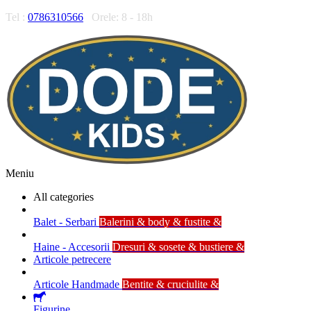
Tel :
0786310566
Orele: 8 - 18h
Meniu
All categories
Balet - Serbari
Balerini & body & fustite &
Haine - Accesorii
Dresuri & sosete & bustiere &
Articole petrecere
Articole Handmade
Bentite & cruciulite &
Figurine