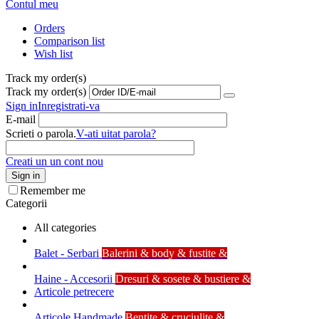
Contul meu
Orders
Comparison list
Wish list
Track my order(s)
Track my order(s)
Sign in
Inregistrati-va
E-mail
Scrieti o parola.
V-ati uitat parola?
Creati un un cont nou
Sign in
Remember me
Categorii
All categories
Balet - Serbari
Balerini & body & fustite &
Haine - Accesorii
Dresuri & sosete & bustiere &
Articole petrecere
Articole Handmade
Bentite & cruciulite &