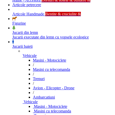
Haine - Accesorii
Dresuri & sosete & bustiere &
Articole petrecere
Articole Handmade
Bentite & cruciulite &
Figurine
Jucarii din lemn
Jucarii executate din lemn cu vopsele ecologice
Jucarii baieti
Vehicule
Masini - Motociclete
/
Masini cu telecomanda
/
Trenuri
/
Avion - Elicopter - Drone
/
Ambarcatiuni
Vehicule
Masini - Motociclete
Masini cu telecomanda