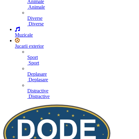
Animale
Animale
Diverse
Diverse
Muzicale
Jucarii exterior
Sport
Sport
Deplasare
Deplasare
Distractive
Distractive