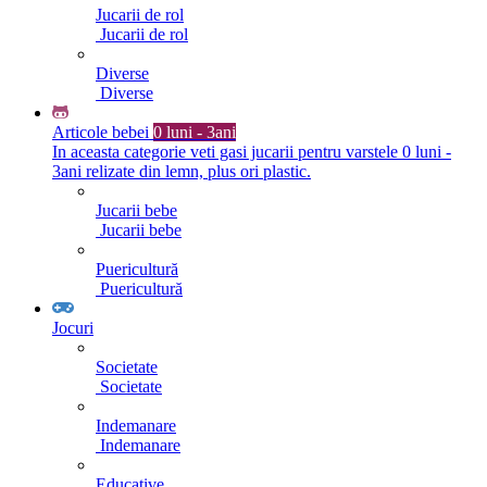
Jucarii de rol
Jucarii de rol
Diverse
Diverse
Articole bebei
0 luni - 3ani
In aceasta categorie veti gasi jucarii pentru varstele 0 luni -
3ani relizate din lemn, plus ori plastic.
Jucarii bebe
Jucarii bebe
Puericultură
Puericultură
Jocuri
Societate
Societate
Indemanare
Indemanare
Educative