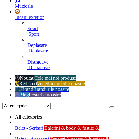
Muzicale
Jucarii exterior
Sport
Sport
Deplasare
Deplasare
Distractive
Distractive
Noutati
Cele mai noi produse
Reduceri
Vedeti reducerile noastre
Brand
Brandurile noastre
Blog
Postarile noastre
All categories
Balet - Serbari
Balerini & body & fustite &