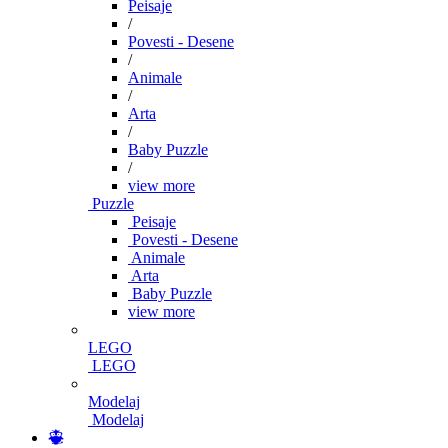
Peisaje
/
Povesti - Desene
/
Animale
/
Arta
/
Baby Puzzle
/
view more
Puzzle
Peisaje
Povesti - Desene
Animale
Arta
Baby Puzzle
view more
LEGO
LEGO
Modelaj
Modelaj