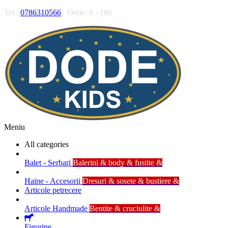
Tel :
0786310566
Orele: 8 - 18h
Meniu
All categories
Balet - Serbari
Balerini & body & fustite &
Haine - Accesorii
Dresuri & sosete & bustiere &
Articole petrecere
Articole Handmade
Bentite & cruciulite &
Figurine