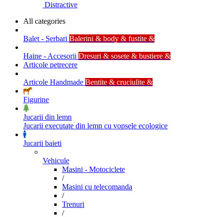
Distractive
All categories
Balet - Serbari
Balerini & body & fustite &
Haine - Accesorii
Dresuri & sosete & bustiere &
Articole petrecere
Articole Handmade
Bentite & cruciulite &
Figurine
Jucarii din lemn
Jucarii executate din lemn cu vopsele ecologice
Jucarii baieti
Vehicule
Masini - Motociclete
/
Masini cu telecomanda
/
Trenuri
/