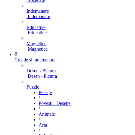
Societate
Indemanare
Indemanare
Educative
Educative
Magnetice
Magnetice
Creatie si indemanare
Desen - Pictura
Desen - Pictura
Puzzle
Peisaje
/
Povesti - Desene
/
Animale
/
Arta
/