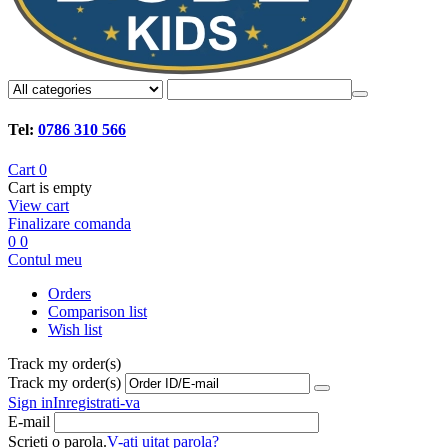
Tel:
0786 310 566
Cart
0
Cart is empty
View cart
Finalizare comanda
0
0
Contul meu
Orders
Comparison list
Wish list
Track my order(s)
Track my order(s)
Sign in
Inregistrati-va
E-mail
Scrieti o parola.
V-ati uitat parola?