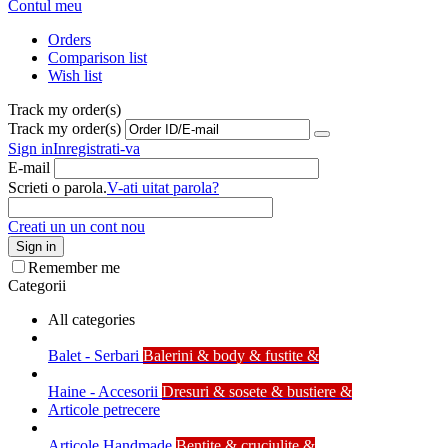
Contul meu
Orders
Comparison list
Wish list
Track my order(s)
Track my order(s)
Sign in
Inregistrati-va
E-mail
Scrieti o parola.
V-ati uitat parola?
Creati un un cont nou
Sign in
Remember me
Categorii
All categories
Balet - Serbari
Balerini & body & fustite &
Haine - Accesorii
Dresuri & sosete & bustiere &
Articole petrecere
Articole Handmade
Bentite & cruciulite &