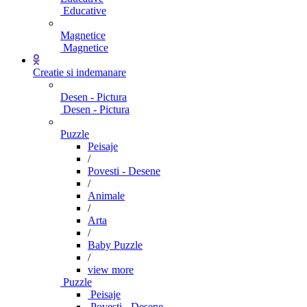
Educative
Magnetice
Magnetice
Creatie si indemanare
Desen - Pictura
Desen - Pictura
Puzzle
Peisaje
/
Povesti - Desene
/
Animale
/
Arta
/
Baby Puzzle
/
view more
Puzzle
Peisaje
Povesti - Desene