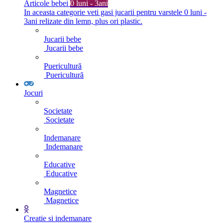
Articole bebei
0 luni - 3ani
In aceasta categorie veti gasi jucarii pentru varstele 0 luni -
3ani relizate din lemn, plus ori plastic.
Jucarii bebe
Jucarii bebe
Puericultură
Puericultură
Jocuri
Societate
Societate
Indemanare
Indemanare
Educative
Educative
Magnetice
Magnetice
Creatie si indemanare