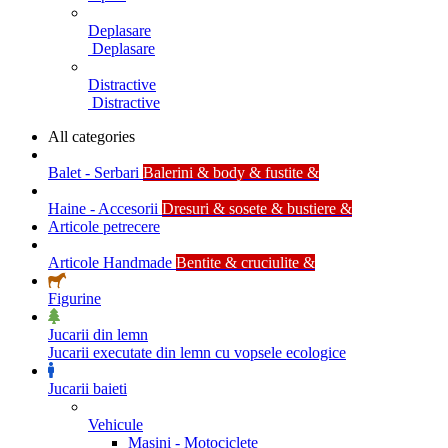
Deplasare
Deplasare
Distractive
Distractive
All categories
Balet - Serbari
Balerini & body & fustite &
Haine - Accesorii
Dresuri & sosete & bustiere &
Articole petrecere
Articole Handmade
Bentite & cruciulite &
Figurine
Jucarii din lemn
Jucarii executate din lemn cu vopsele ecologice
Jucarii baieti
Vehicule
Masini - Motociclete