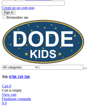
Creati un un cont nou
Sign in
Remember me
Tel:
0786 310 566
Cart
0
Cart is empty
View cart
Finalizare comanda
0
0