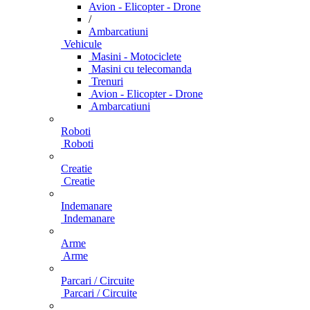
Avion - Elicopter - Drone
/
Ambarcatiuni
Vehicule
Masini - Motociclete
Masini cu telecomanda
Trenuri
Avion - Elicopter - Drone
Ambarcatiuni
Roboti
Roboti
Creatie
Creatie
Indemanare
Indemanare
Arme
Arme
Parcari / Circuite
Parcari / Circuite