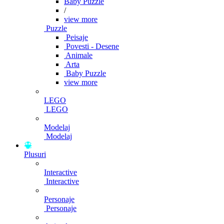
Baby Puzzle
/
view more
Puzzle
Peisaje
Povesti - Desene
Animale
Arta
Baby Puzzle
view more
LEGO
LEGO
Modelaj
Modelaj
Plusuri
Interactive
Interactive
Personaje
Personaje