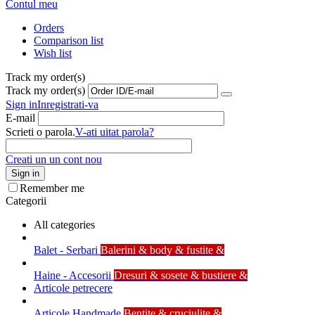
Contul meu
Orders
Comparison list
Wish list
Track my order(s)
Track my order(s)
Sign in
Inregistrati-va
E-mail
Scrieti o parola.
V-ati uitat parola?
Creati un un cont nou
Sign in
Remember me
Categorii
All categories
Balet - Serbari
Balerini & body & fustite &
Haine - Accesorii
Dresuri & sosete & bustiere &
Articole petrecere
Articole Handmade
Bentite & cruciulite &