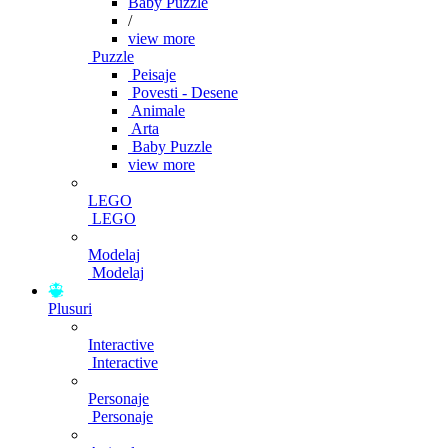
Baby Puzzle
/
view more
Puzzle
Peisaje
Povesti - Desene
Animale
Arta
Baby Puzzle
view more
LEGO
LEGO
Modelaj
Modelaj
Plusuri
Interactive
Interactive
Personaje
Personaje