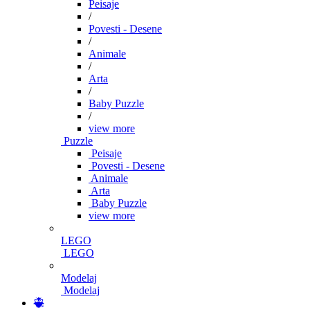
Peisaje
/
Povesti - Desene
/
Animale
/
Arta
/
Baby Puzzle
/
view more
Puzzle
Peisaje
Povesti - Desene
Animale
Arta
Baby Puzzle
view more
LEGO
LEGO
Modelaj
Modelaj