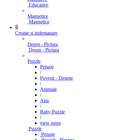
Educative
Magnetice
Magnetice
Creatie si indemanare
Desen - Pictura
Desen - Pictura
Puzzle
Peisaje
/
Povesti - Desene
/
Animale
/
Arta
/
Baby Puzzle
/
view more
Puzzle
Peisaje
Povesti - Desene