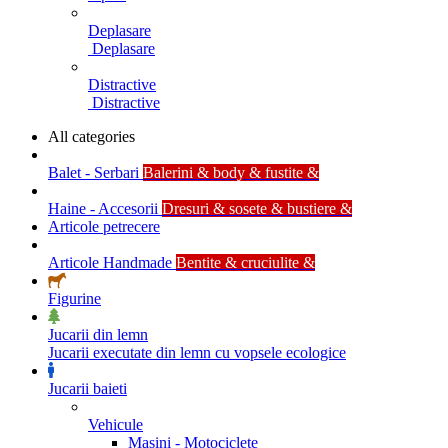
Deplasare
Deplasare
Distractive
Distractive
All categories
Balet - Serbari
Balerini & body & fustite &
Haine - Accesorii
Dresuri & sosete & bustiere &
Articole petrecere
Articole Handmade
Bentite & cruciulite &
Figurine
Jucarii din lemn
Jucarii executate din lemn cu vopsele ecologice
Jucarii baieti
Vehicule
Masini - Motociclete