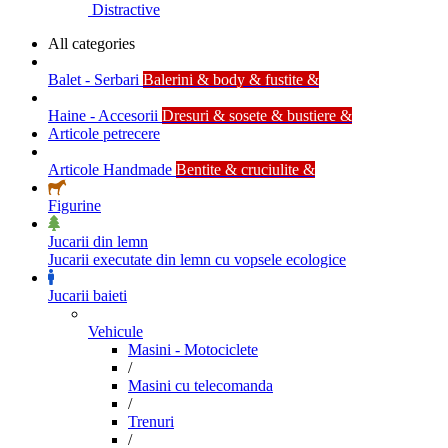
Distractive
All categories
Balet - Serbari
Balerini & body & fustite &
Haine - Accesorii
Dresuri & sosete & bustiere &
Articole petrecere
Articole Handmade
Bentite & cruciulite &
Figurine
Jucarii din lemn
Jucarii executate din lemn cu vopsele ecologice
Jucarii baieti
Vehicule
Masini - Motociclete
/
Masini cu telecomanda
/
Trenuri
/