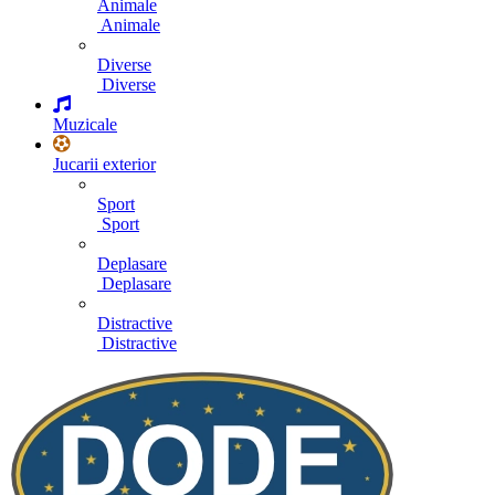
Animale
Animale
Diverse
Diverse
Muzicale
Jucarii exterior
Sport
Sport
Deplasare
Deplasare
Distractive
Distractive