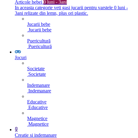
Articole bebei
0 luni - 3ani
In aceasta categorie veti gasi jucarii pentru varstele 0 luni -
3ani relizate din lemn, plus ori plastic.
Jucarii bebe
Jucarii bebe
Puericultură
Puericultură
Jocuri
Societate
Societate
Indemanare
Indemanare
Educative
Educative
Magnetice
Magnetice
Creatie si indemanare