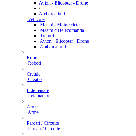
Avion - Elicopter - Drone
/
Ambarcatiuni
Vehicule
Masini - Motociclete
Masini cu telecomanda
Trenuri
Avion - Elicopter - Drone
Ambarcatiuni
Roboti
Roboti
Creatie
Creatie
Indemanare
Indemanare
Arme
Arme
Parcari / Circuite
Parcari / Circuite