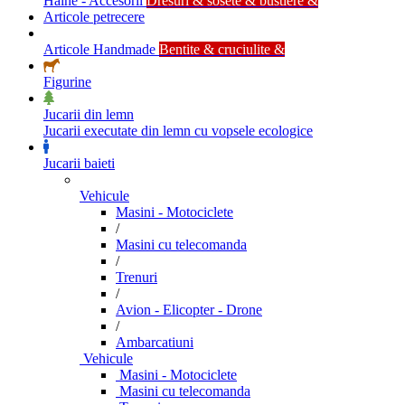
Haine - Accesorii
Dresuri & sosete & bustiere &
Articole petrecere
Articole Handmade
Bentite & cruciulite &
Figurine
Jucarii din lemn
Jucarii executate din lemn cu vopsele ecologice
Jucarii baieti
Vehicule
Masini - Motociclete
/
Masini cu telecomanda
/
Trenuri
/
Avion - Elicopter - Drone
/
Ambarcatiuni
Vehicule
Masini - Motociclete
Masini cu telecomanda