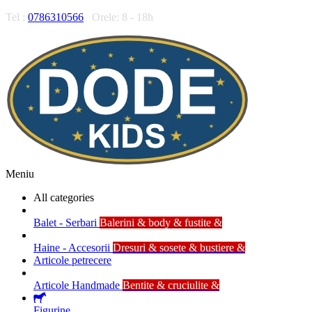
Tel :
0786310566
Orele: 8 - 18h
Meniu
All categories
Balet - Serbari
Balerini & body & fustite &
Haine - Accesorii
Dresuri & sosete & bustiere &
Articole petrecere
Articole Handmade
Bentite & cruciulite &
Figurine