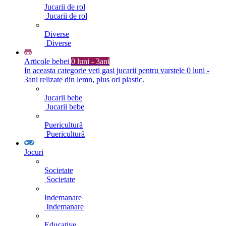
Jucarii de rol
Jucarii de rol
Diverse
Diverse
Articole bebei
0 luni - 3ani
In aceasta categorie veti gasi jucarii pentru varstele 0 luni -
3ani relizate din lemn, plus ori plastic.
Jucarii bebe
Jucarii bebe
Puericultură
Puericultură
Jocuri
Societate
Societate
Indemanare
Indemanare
Educative