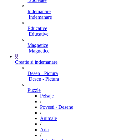
Societate
Indemanare
Indemanare
Educative
Educative
Magnetice
Magnetice
Creatie si indemanare
Desen - Pictura
Desen - Pictura
Puzzle
Peisaje
/
Povesti - Desene
/
Animale
/
Arta
/