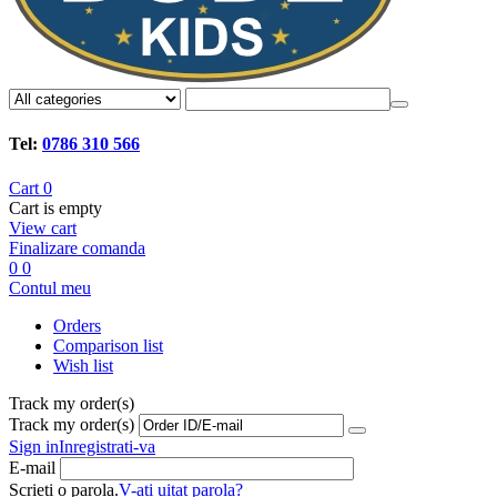
Tel:
0786 310 566
Cart
0
Cart is empty
View cart
Finalizare comanda
0
0
Contul meu
Orders
Comparison list
Wish list
Track my order(s)
Track my order(s)
Sign in
Inregistrati-va
E-mail
Scrieti o parola.
V-ati uitat parola?