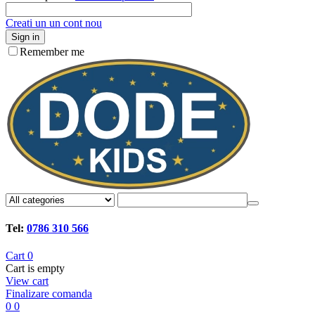
Creati un un cont nou
Sign in
Remember me
Tel:
0786 310 566
Cart
0
Cart is empty
View cart
Finalizare comanda
0
0