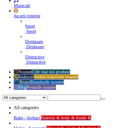
Muzicale
Jucarii exterior
Sport
Sport
Deplasare
Deplasare
Distractive
Distractive
Noutati
Cele mai noi produse
Reduceri
Vedeti reducerile noastre
Brand
Brandurile noastre
Blog
Postarile noastre
All categories
Balet - Serbari
Balerini & body & fustite &