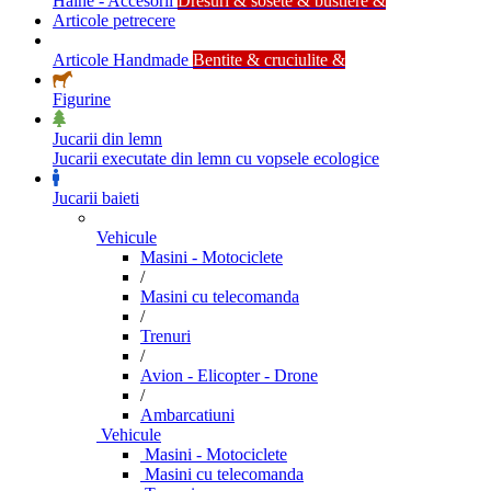
Haine - Accesorii
Dresuri & sosete & bustiere &
Articole petrecere
Articole Handmade
Bentite & cruciulite &
Figurine
Jucarii din lemn
Jucarii executate din lemn cu vopsele ecologice
Jucarii baieti
Vehicule
Masini - Motociclete
/
Masini cu telecomanda
/
Trenuri
/
Avion - Elicopter - Drone
/
Ambarcatiuni
Vehicule
Masini - Motociclete
Masini cu telecomanda