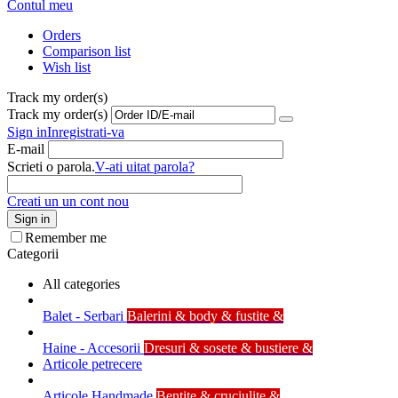
Contul meu
Orders
Comparison list
Wish list
Track my order(s)
Track my order(s)
Sign in
Inregistrati-va
E-mail
Scrieti o parola.
V-ati uitat parola?
Creati un un cont nou
Sign in
Remember me
Categorii
All categories
Balet - Serbari
Balerini & body & fustite &
Haine - Accesorii
Dresuri & sosete & bustiere &
Articole petrecere
Articole Handmade
Bentite & cruciulite &