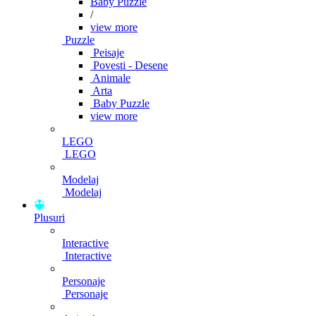
Baby Puzzle
/
view more
Puzzle
Peisaje
Povesti - Desene
Animale
Arta
Baby Puzzle
view more
LEGO
LEGO
Modelaj
Modelaj
Plusuri
Interactive
Interactive
Personaje
Personaje