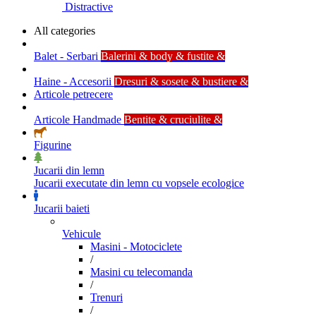
Distractive
All categories
Balet - Serbari
Balerini & body & fustite &
Haine - Accesorii
Dresuri & sosete & bustiere &
Articole petrecere
Articole Handmade
Bentite & cruciulite &
Figurine
Jucarii din lemn
Jucarii executate din lemn cu vopsele ecologice
Jucarii baieti
Vehicule
Masini - Motociclete
/
Masini cu telecomanda
/
Trenuri
/