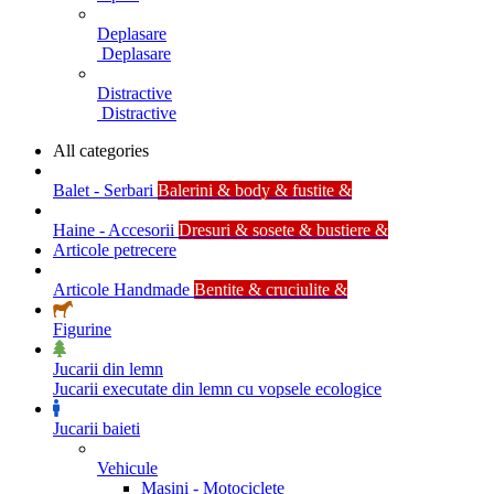
Deplasare
Deplasare
Distractive
Distractive
All categories
Balet - Serbari
Balerini & body & fustite &
Haine - Accesorii
Dresuri & sosete & bustiere &
Articole petrecere
Articole Handmade
Bentite & cruciulite &
Figurine
Jucarii din lemn
Jucarii executate din lemn cu vopsele ecologice
Jucarii baieti
Vehicule
Masini - Motociclete