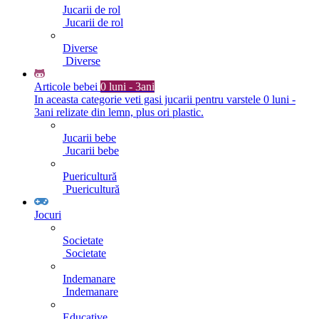
Jucarii de rol
Jucarii de rol
Diverse
Diverse
Articole bebei
0 luni - 3ani
In aceasta categorie veti gasi jucarii pentru varstele 0 luni -
3ani relizate din lemn, plus ori plastic.
Jucarii bebe
Jucarii bebe
Puericultură
Puericultură
Jocuri
Societate
Societate
Indemanare
Indemanare
Educative