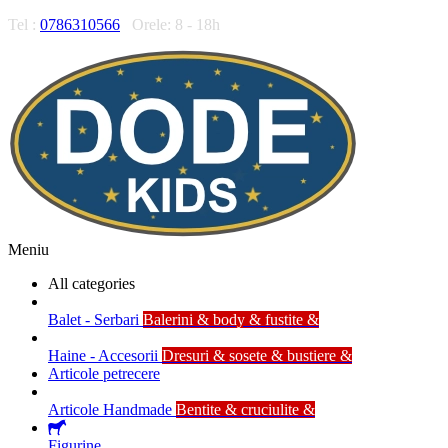
Tel :
0786310566
Orele: 8 - 18h
Meniu
All categories
Balet - Serbari
Balerini & body & fustite &
Haine - Accesorii
Dresuri & sosete & bustiere &
Articole petrecere
Articole Handmade
Bentite & cruciulite &
Figurine