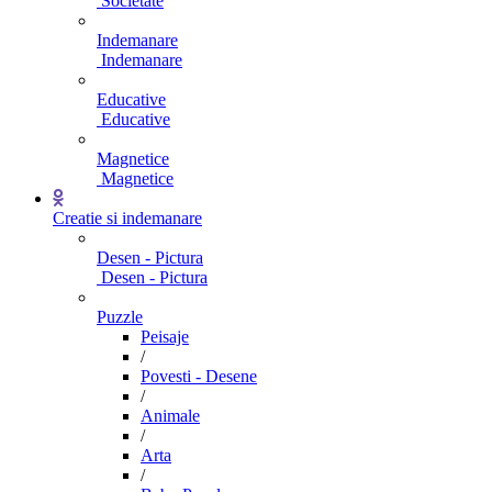
Societate
Indemanare
Indemanare
Educative
Educative
Magnetice
Magnetice
Creatie si indemanare
Desen - Pictura
Desen - Pictura
Puzzle
Peisaje
/
Povesti - Desene
/
Animale
/
Arta
/