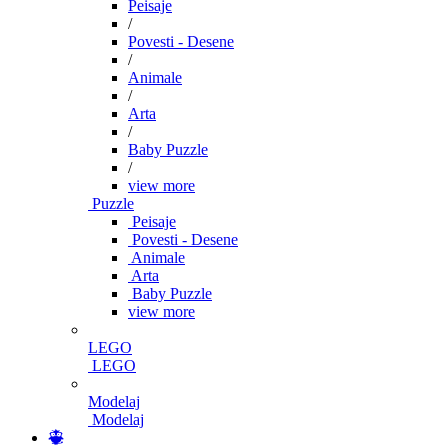
Peisaje
/
Povesti - Desene
/
Animale
/
Arta
/
Baby Puzzle
/
view more
Puzzle
Peisaje
Povesti - Desene
Animale
Arta
Baby Puzzle
view more
LEGO
LEGO
Modelaj
Modelaj