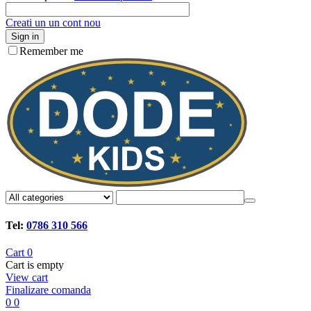
Creati un un cont nou
Sign in
Remember me
Tel:
0786 310 566
Cart
0
Cart is empty
View cart
Finalizare comanda
0
0