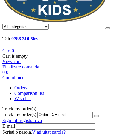
Tel:
0786 310 566
Cart
0
Cart is empty
View cart
Finalizare comanda
0
0
Contul meu
Orders
Comparison list
Wish list
Track my order(s)
Track my order(s)
Sign in
Inregistrati-va
E-mail
Scrieti o parola.
V-ati uitat parola?