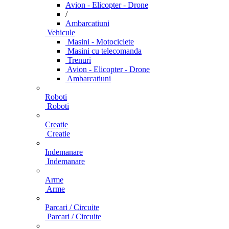
Avion - Elicopter - Drone
/
Ambarcatiuni
Vehicule
Masini - Motociclete
Masini cu telecomanda
Trenuri
Avion - Elicopter - Drone
Ambarcatiuni
Roboti
Roboti
Creatie
Creatie
Indemanare
Indemanare
Arme
Arme
Parcari / Circuite
Parcari / Circuite