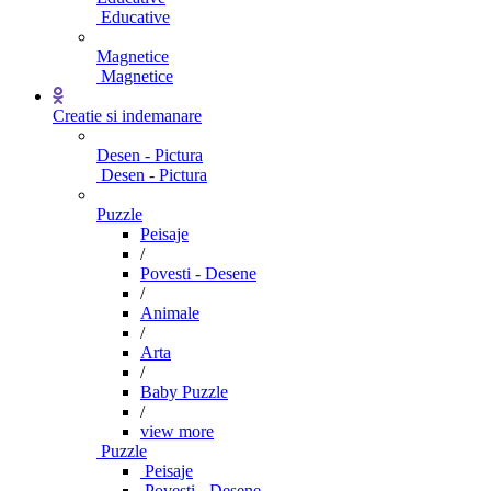
Educative
Magnetice
Magnetice
Creatie si indemanare
Desen - Pictura
Desen - Pictura
Puzzle
Peisaje
/
Povesti - Desene
/
Animale
/
Arta
/
Baby Puzzle
/
view more
Puzzle
Peisaje
Povesti - Desene