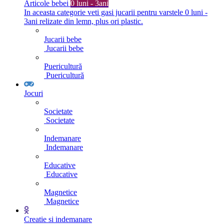
Articole bebei
0 luni - 3ani
In aceasta categorie veti gasi jucarii pentru varstele 0 luni -
3ani relizate din lemn, plus ori plastic.
Jucarii bebe
Jucarii bebe
Puericultură
Puericultură
Jocuri
Societate
Societate
Indemanare
Indemanare
Educative
Educative
Magnetice
Magnetice
Creatie si indemanare