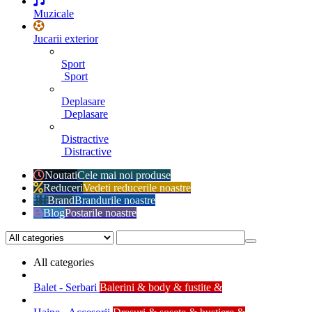
Muzicale
Jucarii exterior
Sport
Sport
Deplasare
Deplasare
Distractive
Distractive
Noutati
Cele mai noi produse
Reduceri
Vedeti reducerile noastre
Brand
Brandurile noastre
Blog
Postarile noastre
All categories
Balet - Serbari
Balerini & body & fustite &