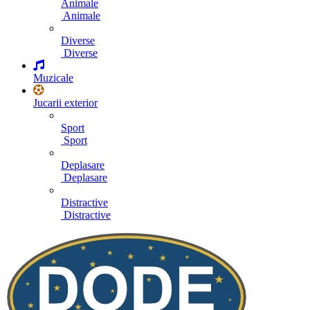
Animale
Animale
Diverse
Diverse
Muzicale
Jucarii exterior
Sport
Sport
Deplasare
Deplasare
Distractive
Distractive