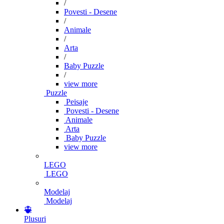
/
Povesti - Desene
/
Animale
/
Arta
/
Baby Puzzle
/
view more
Puzzle
Peisaje
Povesti - Desene
Animale
Arta
Baby Puzzle
view more
LEGO
LEGO
Modelaj
Modelaj
Plusuri