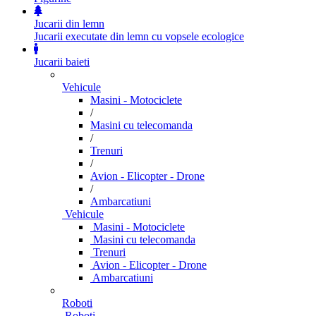
Jucarii din lemn
Jucarii executate din lemn cu vopsele ecologice
Jucarii baieti
Vehicule
Masini - Motociclete
/
Masini cu telecomanda
/
Trenuri
/
Avion - Elicopter - Drone
/
Ambarcatiuni
Vehicule
Masini - Motociclete
Masini cu telecomanda
Trenuri
Avion - Elicopter - Drone
Ambarcatiuni
Roboti
Roboti