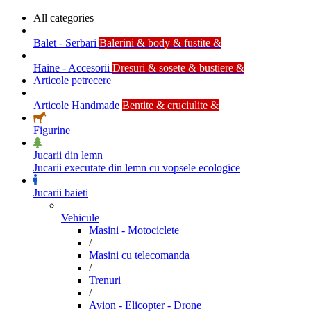
All categories
Balet - Serbari
Balerini & body & fustite &
Haine - Accesorii
Dresuri & sosete & bustiere &
Articole petrecere
Articole Handmade
Bentite & cruciulite &
Figurine
Jucarii din lemn
Jucarii executate din lemn cu vopsele ecologice
Jucarii baieti
Vehicule
Masini - Motociclete
/
Masini cu telecomanda
/
Trenuri
/
Avion - Elicopter - Drone