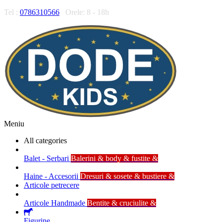
Tel :
0786310566
Orele: 8 - 18h
Meniu
All categories
Balet - Serbari
Balerini & body & fustite &
Haine - Accesorii
Dresuri & sosete & bustiere &
Articole petrecere
Articole Handmade
Bentite & cruciulite &
Figurine