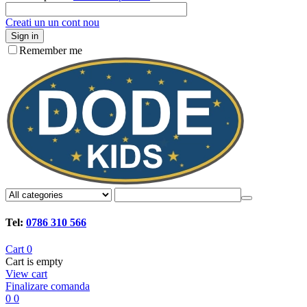
Creati un un cont nou
Sign in
Remember me
Tel:
0786 310 566
Cart
0
Cart is empty
View cart
Finalizare comanda
0
0