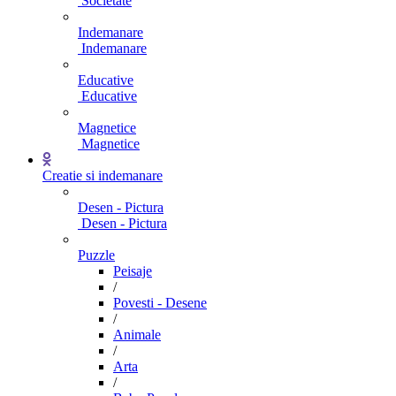
Societate
Indemanare
Indemanare
Educative
Educative
Magnetice
Magnetice
Creatie si indemanare
Desen - Pictura
Desen - Pictura
Puzzle
Peisaje
/
Povesti - Desene
/
Animale
/
Arta
/