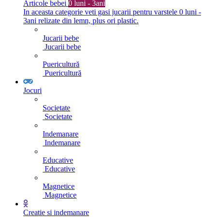
Articole bebei
0 luni - 3ani
In aceasta categorie veti gasi jucarii pentru varstele 0 luni -
3ani relizate din lemn, plus ori plastic.
Jucarii bebe
Jucarii bebe
Puericultură
Puericultură
Jocuri
Societate
Societate
Indemanare
Indemanare
Educative
Educative
Magnetice
Magnetice
Creatie si indemanare