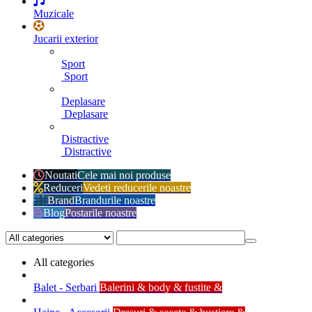
Muzicale
Jucarii exterior
Sport
Sport
Deplasare
Deplasare
Distractive
Distractive
Noutati
Cele mai noi produse
Reduceri
Vedeti reducerile noastre
Brand
Brandurile noastre
Blog
Postarile noastre
All categories
Balet - Serbari
Balerini & body & fustite &