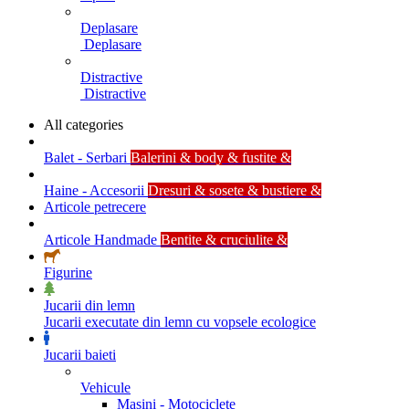
Deplasare
Deplasare
Distractive
Distractive
All categories
Balet - Serbari
Balerini & body & fustite &
Haine - Accesorii
Dresuri & sosete & bustiere &
Articole petrecere
Articole Handmade
Bentite & cruciulite &
Figurine
Jucarii din lemn
Jucarii executate din lemn cu vopsele ecologice
Jucarii baieti
Vehicule
Masini - Motociclete