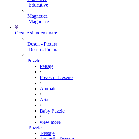
Educative
Magnetice
Magnetice
Creatie si indemanare
Desen - Pictura
Desen - Pictura
Puzzle
Peisaje
/
Povesti - Desene
/
Animale
/
Arta
/
Baby Puzzle
/
view more
Puzzle
Peisaje
Povesti - Desene