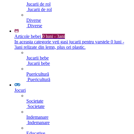
Jucarii de rol
Jucarii de rol
Diverse
Diverse
Articole bebei
0 luni - 3ani
In aceasta categorie veti gasi jucarii pentru varstele 0 luni -
3ani relizate din lemn, plus ori plastic.
Jucarii bebe
Jucarii bebe
Puericultură
Puericultură
Jocuri
Societate
Societate
Indemanare
Indemanare
Educative