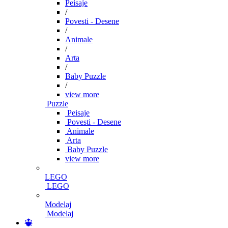
Peisaje
/
Povesti - Desene
/
Animale
/
Arta
/
Baby Puzzle
/
view more
Puzzle
Peisaje
Povesti - Desene
Animale
Arta
Baby Puzzle
view more
LEGO
LEGO
Modelaj
Modelaj