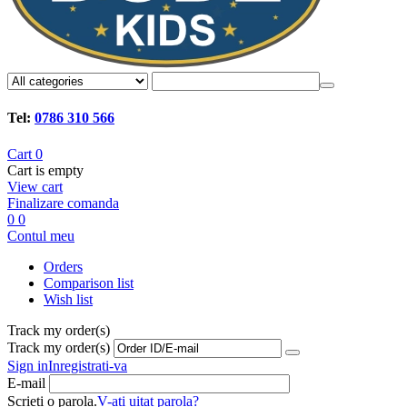
Tel:
0786 310 566
Cart
0
Cart is empty
View cart
Finalizare comanda
0
0
Contul meu
Orders
Comparison list
Wish list
Track my order(s)
Track my order(s)
Sign in
Inregistrati-va
E-mail
Scrieti o parola.
V-ati uitat parola?