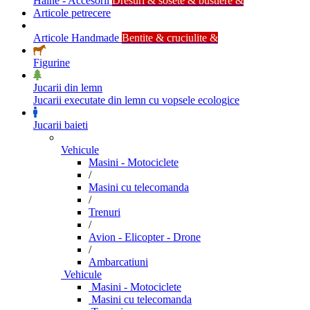
Haine - Accesorii
Dresuri & sosete & bustiere &
Articole petrecere
Articole Handmade
Bentite & cruciulite &
Figurine
Jucarii din lemn
Jucarii executate din lemn cu vopsele ecologice
Jucarii baieti
Vehicule
Masini - Motociclete
/
Masini cu telecomanda
/
Trenuri
/
Avion - Elicopter - Drone
/
Ambarcatiuni
Vehicule
Masini - Motociclete
Masini cu telecomanda