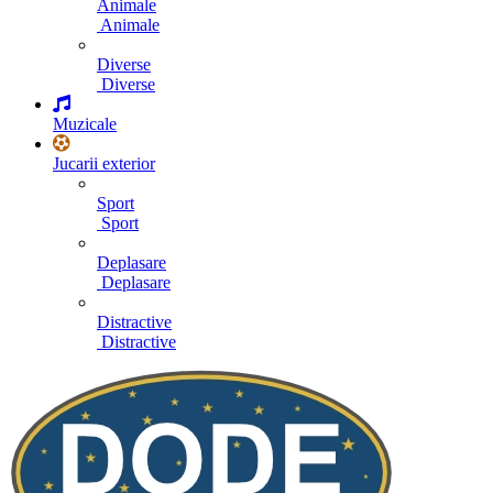
Animale
Animale
Diverse
Diverse
Muzicale
Jucarii exterior
Sport
Sport
Deplasare
Deplasare
Distractive
Distractive