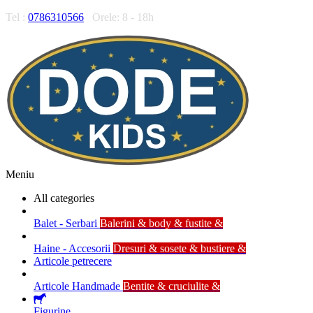
Tel :
0786310566
Orele: 8 - 18h
Meniu
All categories
Balet - Serbari
Balerini & body & fustite &
Haine - Accesorii
Dresuri & sosete & bustiere &
Articole petrecere
Articole Handmade
Bentite & cruciulite &
Figurine