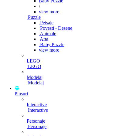
Baby Puzzle
/
view more
Puzzle
Peisaje
Povesti - Desene
Animale
Arta
Baby Puzzle
view more
LEGO
LEGO
Modelaj
Modelaj
Plusuri
Interactive
Interactive
Personaje
Personaje