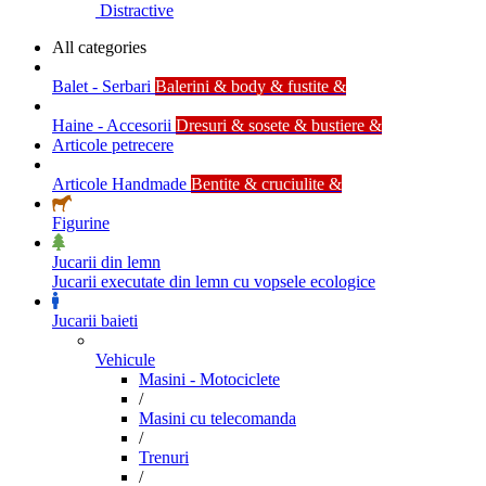
Distractive
All categories
Balet - Serbari
Balerini & body & fustite &
Haine - Accesorii
Dresuri & sosete & bustiere &
Articole petrecere
Articole Handmade
Bentite & cruciulite &
Figurine
Jucarii din lemn
Jucarii executate din lemn cu vopsele ecologice
Jucarii baieti
Vehicule
Masini - Motociclete
/
Masini cu telecomanda
/
Trenuri
/