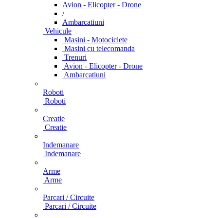
Avion - Elicopter - Drone
/
Ambarcatiuni
Vehicule
Masini - Motociclete
Masini cu telecomanda
Trenuri
Avion - Elicopter - Drone
Ambarcatiuni
Roboti
Roboti
Creatie
Creatie
Indemanare
Indemanare
Arme
Arme
Parcari / Circuite
Parcari / Circuite