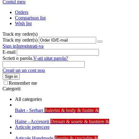
Contul meu
Orders
Comparison list
Wish list
Track my order(s)
Track my order(s)
Sign in
Inregistrati-va
E-mail
Scrieti o parola.
V-ati uitat parola?
Creati un un cont nou
Sign in
Remember me
Categorii
All categories
Balet - Serbari
Balerini & body & fustite &
Haine - Accesorii
Dresuri & sosete & bustiere &
Articole petrecere
Articole Handmade
Bentite & cruciulite &