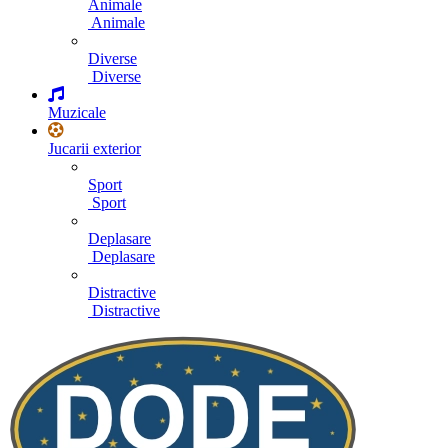
Animale
Animale
Diverse
Diverse
Muzicale
Jucarii exterior
Sport
Sport
Deplasare
Deplasare
Distractive
Distractive