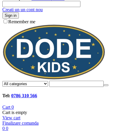
Creati un un cont nou
Sign in
Remember me
Tel:
0786 310 566
Cart
0
Cart is empty
View cart
Finalizare comanda
0
0