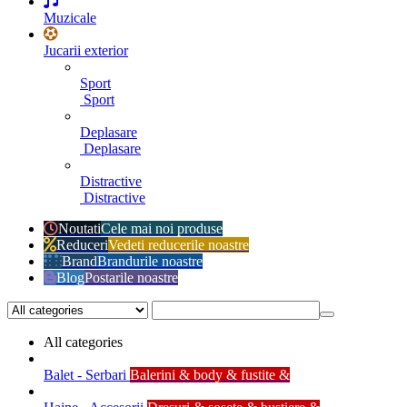
Muzicale
Jucarii exterior
Sport
Sport
Deplasare
Deplasare
Distractive
Distractive
Noutati
Cele mai noi produse
Reduceri
Vedeti reducerile noastre
Brand
Brandurile noastre
Blog
Postarile noastre
All categories
Balet - Serbari
Balerini & body & fustite &