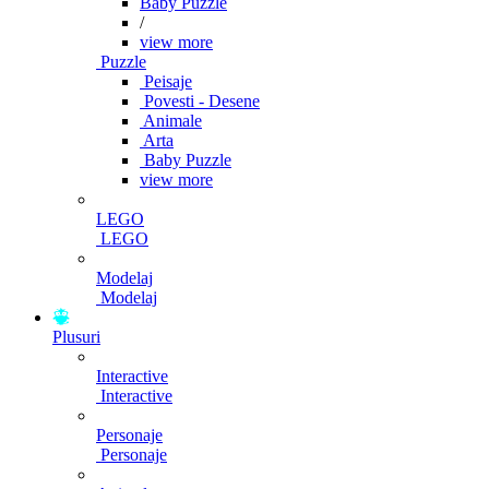
Baby Puzzle
/
view more
Puzzle
Peisaje
Povesti - Desene
Animale
Arta
Baby Puzzle
view more
LEGO
LEGO
Modelaj
Modelaj
Plusuri
Interactive
Interactive
Personaje
Personaje