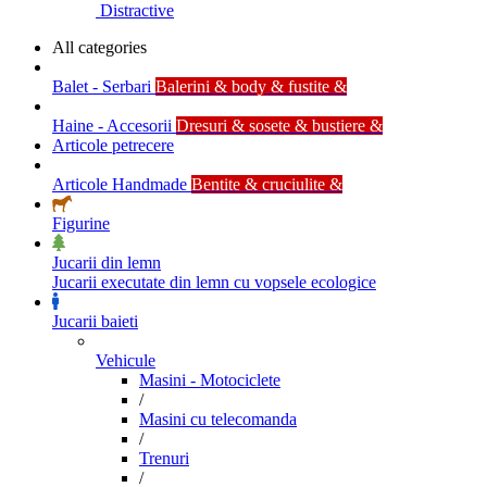
Distractive
All categories
Balet - Serbari
Balerini & body & fustite &
Haine - Accesorii
Dresuri & sosete & bustiere &
Articole petrecere
Articole Handmade
Bentite & cruciulite &
Figurine
Jucarii din lemn
Jucarii executate din lemn cu vopsele ecologice
Jucarii baieti
Vehicule
Masini - Motociclete
/
Masini cu telecomanda
/
Trenuri
/