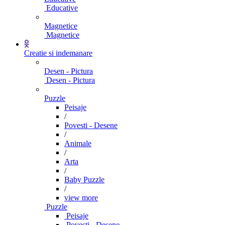
Educative
Magnetice
Magnetice
Creatie si indemanare
Desen - Pictura
Desen - Pictura
Puzzle
Peisaje
/
Povesti - Desene
/
Animale
/
Arta
/
Baby Puzzle
/
view more
Puzzle
Peisaje
Povesti - Desene