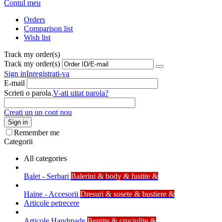
Contul meu
Orders
Comparison list
Wish list
Track my order(s)
Track my order(s)
Sign in
Inregistrati-va
E-mail
Scrieti o parola.
V-ati uitat parola?
Creati un un cont nou
Sign in
Remember me
Categorii
All categories
Balet - Serbari
Balerini & body & fustite &
Haine - Accesorii
Dresuri & sosete & bustiere &
Articole petrecere
Articole Handmade
Bentite & cruciulite &