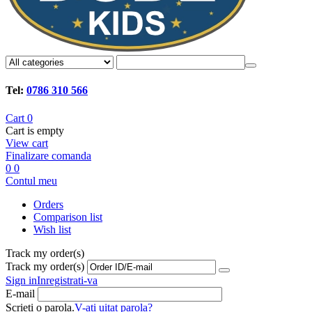
Tel:
0786 310 566
Cart
0
Cart is empty
View cart
Finalizare comanda
0
0
Contul meu
Orders
Comparison list
Wish list
Track my order(s)
Track my order(s)
Sign in
Inregistrati-va
E-mail
Scrieti o parola.
V-ati uitat parola?