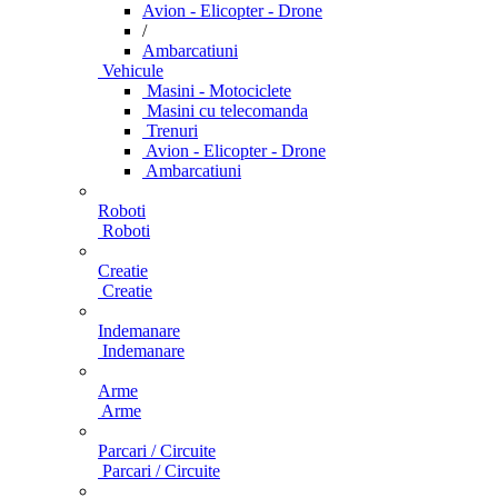
Avion - Elicopter - Drone
/
Ambarcatiuni
Vehicule
Masini - Motociclete
Masini cu telecomanda
Trenuri
Avion - Elicopter - Drone
Ambarcatiuni
Roboti
Roboti
Creatie
Creatie
Indemanare
Indemanare
Arme
Arme
Parcari / Circuite
Parcari / Circuite