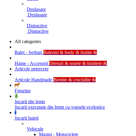
Deplasare
Deplasare
Distractive
Distractive
All categories
Balet - Serbari
Balerini & body & fustite &
Haine - Accesorii
Dresuri & sosete & bustiere &
Articole petrecere
Articole Handmade
Bentite & cruciulite &
Figurine
Jucarii din lemn
Jucarii executate din lemn cu vopsele ecologice
Jucarii baieti
Vehicule
Masini - Motociclete