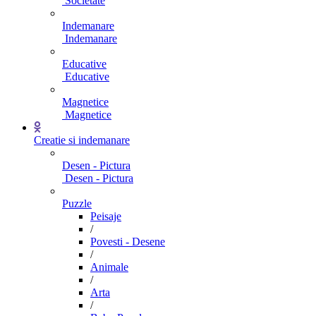
Societate
Indemanare
Indemanare
Educative
Educative
Magnetice
Magnetice
Creatie si indemanare
Desen - Pictura
Desen - Pictura
Puzzle
Peisaje
/
Povesti - Desene
/
Animale
/
Arta
/