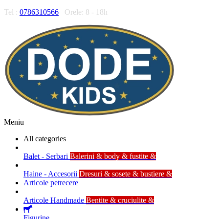
Tel :
0786310566
Orele: 8 - 18h
Meniu
All categories
Balet - Serbari
Balerini & body & fustite &
Haine - Accesorii
Dresuri & sosete & bustiere &
Articole petrecere
Articole Handmade
Bentite & cruciulite &
Figurine