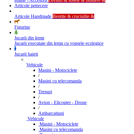
Haine - Accesorii
Dresuri & sosete & bustiere &
Articole petrecere
Articole Handmade
Bentite & cruciulite &
Figurine
Jucarii din lemn
Jucarii executate din lemn cu vopsele ecologice
Jucarii baieti
Vehicule
Masini - Motociclete
/
Masini cu telecomanda
/
Trenuri
/
Avion - Elicopter - Drone
/
Ambarcatiuni
Vehicule
Masini - Motociclete
Masini cu telecomanda