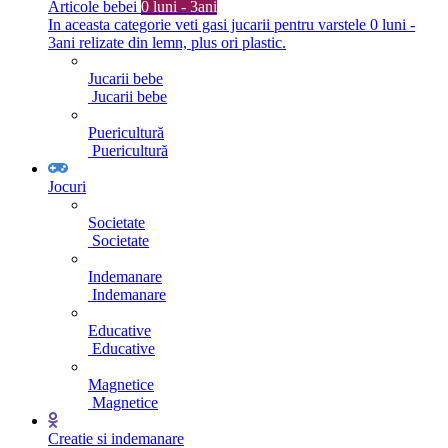
Articole bebei
0 luni - 3ani
In aceasta categorie veti gasi jucarii pentru varstele 0 luni -
3ani relizate din lemn, plus ori plastic.
Jucarii bebe
Jucarii bebe
Puericultură
Puericultură
Jocuri
Societate
Societate
Indemanare
Indemanare
Educative
Educative
Magnetice
Magnetice
Creatie si indemanare