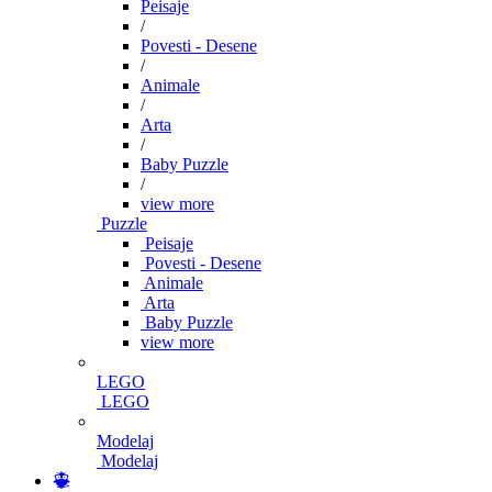
Peisaje
/
Povesti - Desene
/
Animale
/
Arta
/
Baby Puzzle
/
view more
Puzzle
Peisaje
Povesti - Desene
Animale
Arta
Baby Puzzle
view more
LEGO
LEGO
Modelaj
Modelaj