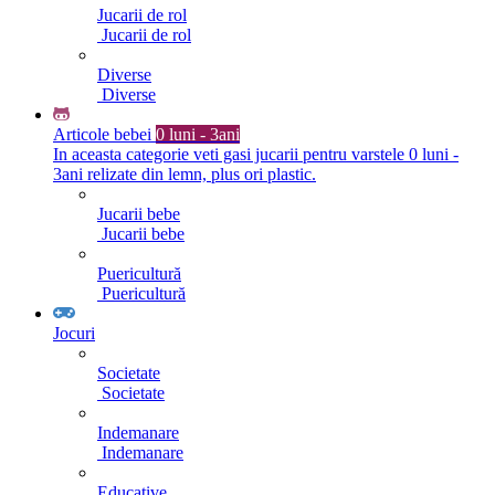
Jucarii de rol
Jucarii de rol
Diverse
Diverse
Articole bebei
0 luni - 3ani
In aceasta categorie veti gasi jucarii pentru varstele 0 luni -
3ani relizate din lemn, plus ori plastic.
Jucarii bebe
Jucarii bebe
Puericultură
Puericultură
Jocuri
Societate
Societate
Indemanare
Indemanare
Educative