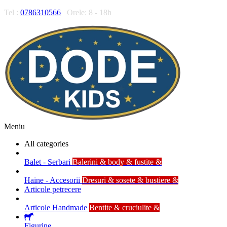
Tel :
0786310566
Orele: 8 - 18h
Meniu
All categories
Balet - Serbari
Balerini & body & fustite &
Haine - Accesorii
Dresuri & sosete & bustiere &
Articole petrecere
Articole Handmade
Bentite & cruciulite &
Figurine