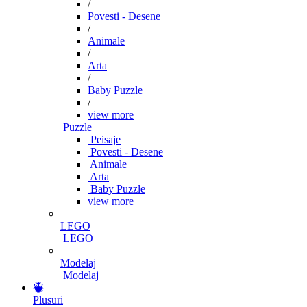
/
Povesti - Desene
/
Animale
/
Arta
/
Baby Puzzle
/
view more
Puzzle
Peisaje
Povesti - Desene
Animale
Arta
Baby Puzzle
view more
LEGO
LEGO
Modelaj
Modelaj
Plusuri