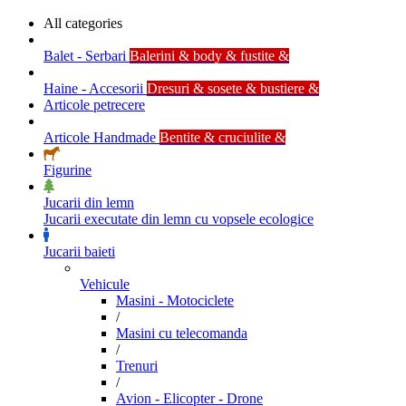
All categories
Balet - Serbari
Balerini & body & fustite &
Haine - Accesorii
Dresuri & sosete & bustiere &
Articole petrecere
Articole Handmade
Bentite & cruciulite &
Figurine
Jucarii din lemn
Jucarii executate din lemn cu vopsele ecologice
Jucarii baieti
Vehicule
Masini - Motociclete
/
Masini cu telecomanda
/
Trenuri
/
Avion - Elicopter - Drone