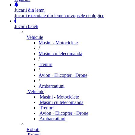
Jucarii din lemn
Jucarii executate din lemn cu vopsele ecologice
Jucarii baieti
Vehicule
Masini - Motociclete
/
Masini cu telecomanda
/
Trenuri
/
Avion - Elicopter - Drone
/
Ambarcatiuni
Vehicule
Masini - Motociclete
Masini cu telecomanda
Trenuri
Avion - Elicopter - Drone
Ambarcatiuni
Roboti
Roboti