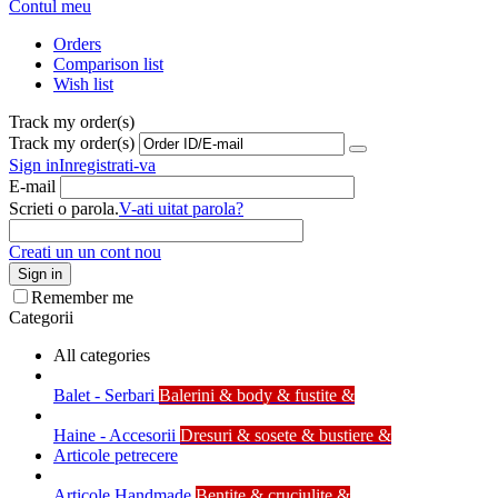
Contul meu
Orders
Comparison list
Wish list
Track my order(s)
Track my order(s)
Sign in
Inregistrati-va
E-mail
Scrieti o parola.
V-ati uitat parola?
Creati un un cont nou
Sign in
Remember me
Categorii
All categories
Balet - Serbari
Balerini & body & fustite &
Haine - Accesorii
Dresuri & sosete & bustiere &
Articole petrecere
Articole Handmade
Bentite & cruciulite &