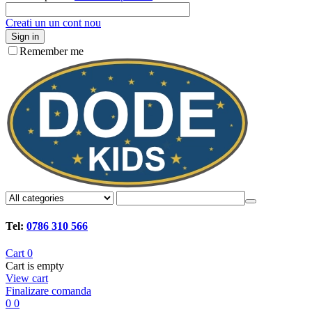
Creati un un cont nou
Sign in
Remember me
Tel:
0786 310 566
Cart
0
Cart is empty
View cart
Finalizare comanda
0
0