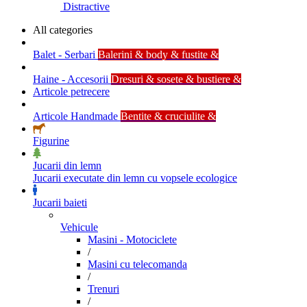
Distractive
All categories
Balet - Serbari
Balerini & body & fustite &
Haine - Accesorii
Dresuri & sosete & bustiere &
Articole petrecere
Articole Handmade
Bentite & cruciulite &
Figurine
Jucarii din lemn
Jucarii executate din lemn cu vopsele ecologice
Jucarii baieti
Vehicule
Masini - Motociclete
/
Masini cu telecomanda
/
Trenuri
/