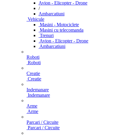
Avion - Elicopter - Drone
/
Ambarcatiuni
Vehicule
Masini - Motociclete
Masini cu telecomanda
Trenuri
Avion - Elicopter - Drone
Ambarcatiuni
Roboti
Roboti
Creatie
Creatie
Indemanare
Indemanare
Arme
Arme
Parcari / Circuite
Parcari / Circuite