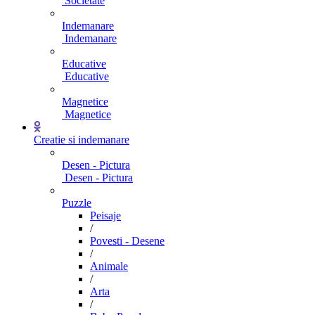
Societate
Indemanare
Indemanare
Educative
Educative
Magnetice
Magnetice
Creatie si indemanare
Desen - Pictura
Desen - Pictura
Puzzle
Peisaje
/
Povesti - Desene
/
Animale
/
Arta
/