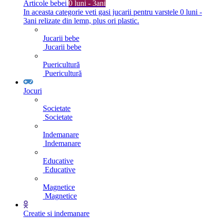
Articole bebei
0 luni - 3ani
In aceasta categorie veti gasi jucarii pentru varstele 0 luni -
3ani relizate din lemn, plus ori plastic.
Jucarii bebe
Jucarii bebe
Puericultură
Puericultură
Jocuri
Societate
Societate
Indemanare
Indemanare
Educative
Educative
Magnetice
Magnetice
Creatie si indemanare