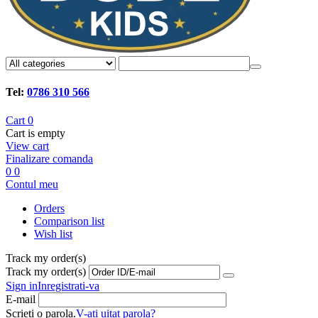
Tel:
0786 310 566
Cart
0
Cart is empty
View cart
Finalizare comanda
0
0
Contul meu
Orders
Comparison list
Wish list
Track my order(s)
Track my order(s)
Sign in
Inregistrati-va
E-mail
Scrieti o parola.
V-ati uitat parola?