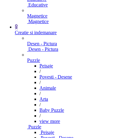
Educative
Magnetice
Magnetice
Creatie si indemanare
Desen - Pictura
Desen - Pictura
Puzzle
Peisaje
/
Povesti - Desene
/
Animale
/
Arta
/
Baby Puzzle
/
view more
Puzzle
Peisaje
Povesti - Desene