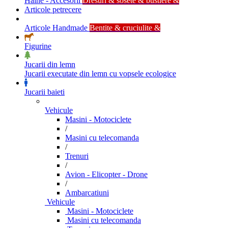
Haine - Accesorii
Dresuri & sosete & bustiere &
Articole petrecere
Articole Handmade
Bentite & cruciulite &
Figurine
Jucarii din lemn
Jucarii executate din lemn cu vopsele ecologice
Jucarii baieti
Vehicule
Masini - Motociclete
/
Masini cu telecomanda
/
Trenuri
/
Avion - Elicopter - Drone
/
Ambarcatiuni
Vehicule
Masini - Motociclete
Masini cu telecomanda