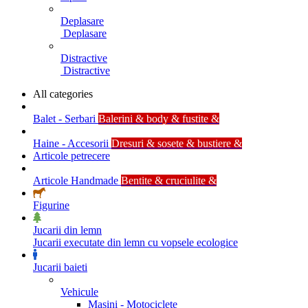
Deplasare
Deplasare
Distractive
Distractive
All categories
Balet - Serbari
Balerini & body & fustite &
Haine - Accesorii
Dresuri & sosete & bustiere &
Articole petrecere
Articole Handmade
Bentite & cruciulite &
Figurine
Jucarii din lemn
Jucarii executate din lemn cu vopsele ecologice
Jucarii baieti
Vehicule
Masini - Motociclete