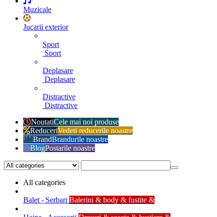
Muzicale
Jucarii exterior
Sport
Sport
Deplasare
Deplasare
Distractive
Distractive
Noutati
Cele mai noi produse
Reduceri
Vedeti reducerile noastre
Brand
Brandurile noastre
Blog
Postarile noastre
All categories
Balet - Serbari
Balerini & body & fustite &