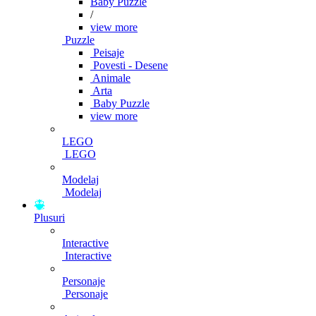
Baby Puzzle
/
view more
Puzzle
Peisaje
Povesti - Desene
Animale
Arta
Baby Puzzle
view more
LEGO
LEGO
Modelaj
Modelaj
Plusuri
Interactive
Interactive
Personaje
Personaje