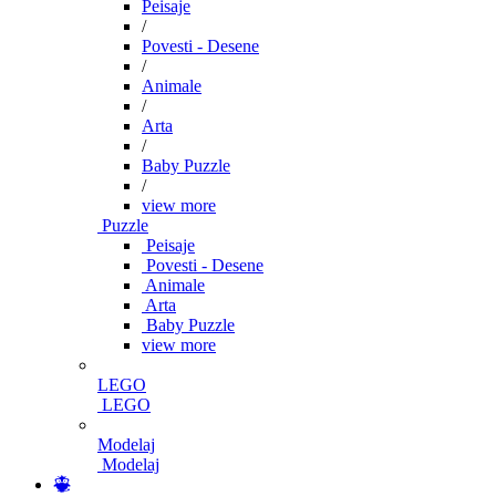
Peisaje
/
Povesti - Desene
/
Animale
/
Arta
/
Baby Puzzle
/
view more
Puzzle
Peisaje
Povesti - Desene
Animale
Arta
Baby Puzzle
view more
LEGO
LEGO
Modelaj
Modelaj