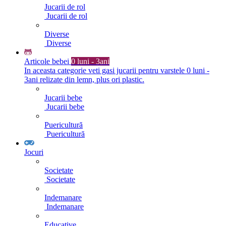
Jucarii de rol
Jucarii de rol
Diverse
Diverse
Articole bebei
0 luni - 3ani
In aceasta categorie veti gasi jucarii pentru varstele 0 luni -
3ani relizate din lemn, plus ori plastic.
Jucarii bebe
Jucarii bebe
Puericultură
Puericultură
Jocuri
Societate
Societate
Indemanare
Indemanare
Educative