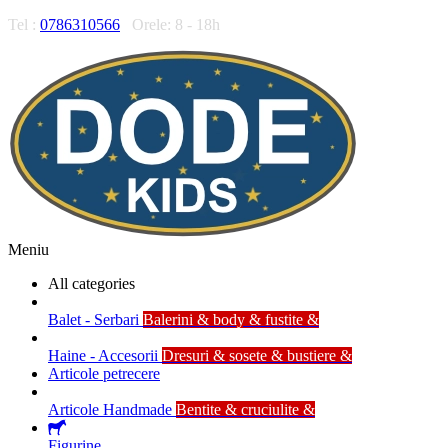
Tel :
0786310566
Orele: 8 - 18h
Meniu
All categories
Balet - Serbari
Balerini & body & fustite &
Haine - Accesorii
Dresuri & sosete & bustiere &
Articole petrecere
Articole Handmade
Bentite & cruciulite &
Figurine