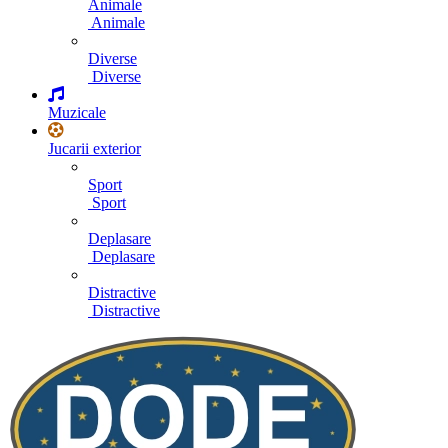
Animale
Animale
Diverse
Diverse
Muzicale
Jucarii exterior
Sport
Sport
Deplasare
Deplasare
Distractive
Distractive