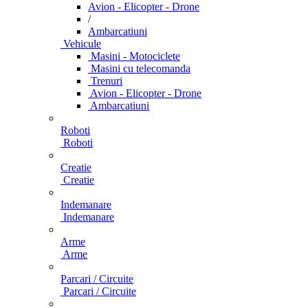
Avion - Elicopter - Drone
/
Ambarcatiuni
Vehicule
Masini - Motociclete
Masini cu telecomanda
Trenuri
Avion - Elicopter - Drone
Ambarcatiuni
Roboti
Roboti
Creatie
Creatie
Indemanare
Indemanare
Arme
Arme
Parcari / Circuite
Parcari / Circuite