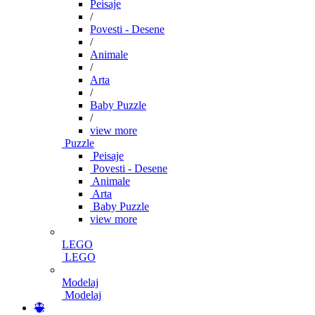
Peisaje
/
Povesti - Desene
/
Animale
/
Arta
/
Baby Puzzle
/
view more
Puzzle
Peisaje
Povesti - Desene
Animale
Arta
Baby Puzzle
view more
LEGO
LEGO
Modelaj
Modelaj