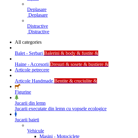
Deplasare
Deplasare
Distractive
Distractive
All categories
Balet - Serbari
Balerini & body & fustite &
Haine - Accesorii
Dresuri & sosete & bustiere &
Articole petrecere
Articole Handmade
Bentite & cruciulite &
Figurine
Jucarii din lemn
Jucarii executate din lemn cu vopsele ecologice
Jucarii baieti
Vehicule
Masini - Motociclete