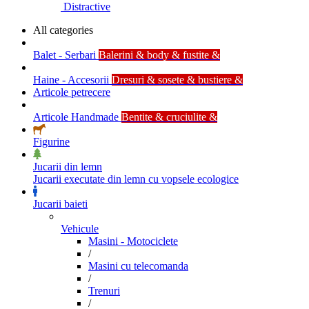
Distractive
All categories
Balet - Serbari
Balerini & body & fustite &
Haine - Accesorii
Dresuri & sosete & bustiere &
Articole petrecere
Articole Handmade
Bentite & cruciulite &
Figurine
Jucarii din lemn
Jucarii executate din lemn cu vopsele ecologice
Jucarii baieti
Vehicule
Masini - Motociclete
/
Masini cu telecomanda
/
Trenuri
/