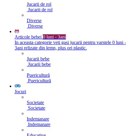
Jucarii de rol
Jucarii de rol
Diverse
Diverse
Articole bebei
0 luni - 3ani
In aceasta categorie veti gasi jucarii pentru varstele 0 luni -
3ani relizate din lemn, plus ori plastic.
Jucarii bebe
Jucarii bebe
Puericultură
Puericultură
Jocuri
Societate
Societate
Indemanare
Indemanare
Educative