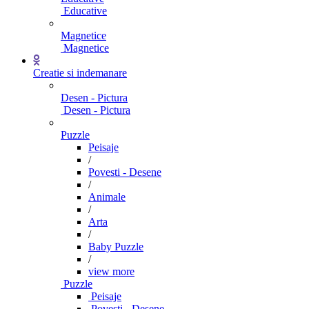
Educative
Magnetice
Magnetice
Creatie si indemanare
Desen - Pictura
Desen - Pictura
Puzzle
Peisaje
/
Povesti - Desene
/
Animale
/
Arta
/
Baby Puzzle
/
view more
Puzzle
Peisaje
Povesti - Desene