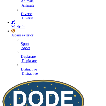
Animale
Animale
Diverse
Diverse
Muzicale
Jucarii exterior
Sport
Sport
Deplasare
Deplasare
Distractive
Distractive