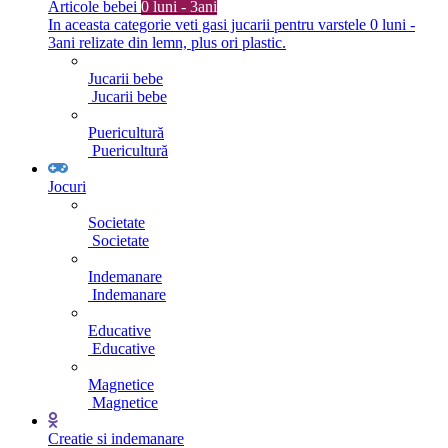
Articole bebei
0 luni - 3ani
In aceasta categorie veti gasi jucarii pentru varstele 0 luni -
3ani relizate din lemn, plus ori plastic.
Jucarii bebe
Jucarii bebe
Puericultură
Puericultură
Jocuri
Societate
Societate
Indemanare
Indemanare
Educative
Educative
Magnetice
Magnetice
Creatie si indemanare