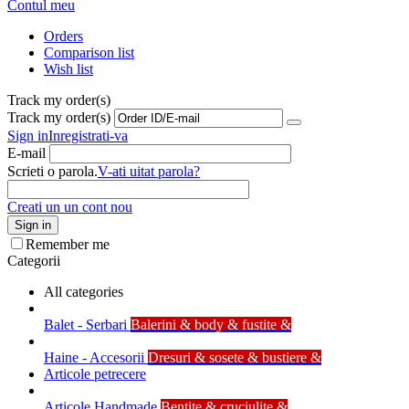
Contul meu
Orders
Comparison list
Wish list
Track my order(s)
Track my order(s)
Sign in
Inregistrati-va
E-mail
Scrieti o parola.
V-ati uitat parola?
Creati un un cont nou
Sign in
Remember me
Categorii
All categories
Balet - Serbari
Balerini & body & fustite &
Haine - Accesorii
Dresuri & sosete & bustiere &
Articole petrecere
Articole Handmade
Bentite & cruciulite &