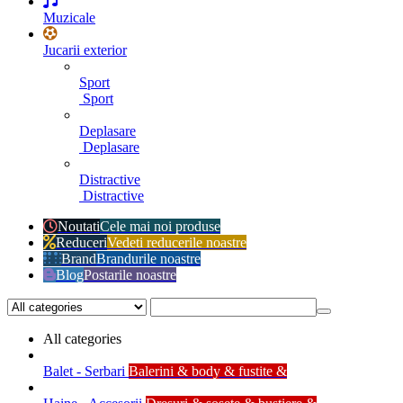
Muzicale
Jucarii exterior
Sport
Sport
Deplasare
Deplasare
Distractive
Distractive
Noutati
Cele mai noi produse
Reduceri
Vedeti reducerile noastre
Brand
Brandurile noastre
Blog
Postarile noastre
All categories
Balet - Serbari
Balerini & body & fustite &