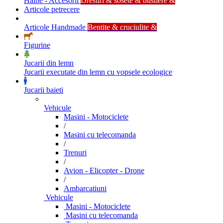
Haine - Accesorii
Dresuri & sosete & bustiere &
Articole petrecere
Articole Handmade
Bentite & cruciulite &
Figurine
Jucarii din lemn
Jucarii executate din lemn cu vopsele ecologice
Jucarii baieti
Vehicule
Masini - Motociclete
/
Masini cu telecomanda
/
Trenuri
/
Avion - Elicopter - Drone
/
Ambarcatiuni
Vehicule
Masini - Motociclete
Masini cu telecomanda