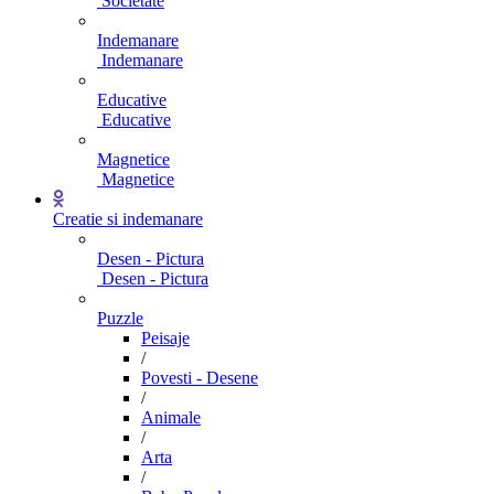
Societate
Indemanare
Indemanare
Educative
Educative
Magnetice
Magnetice
Creatie si indemanare
Desen - Pictura
Desen - Pictura
Puzzle
Peisaje
/
Povesti - Desene
/
Animale
/
Arta
/