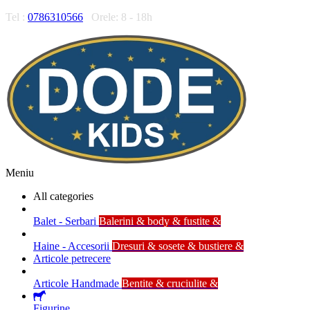
Tel :
0786310566
Orele: 8 - 18h
Meniu
All categories
Balet - Serbari
Balerini & body & fustite &
Haine - Accesorii
Dresuri & sosete & bustiere &
Articole petrecere
Articole Handmade
Bentite & cruciulite &
Figurine