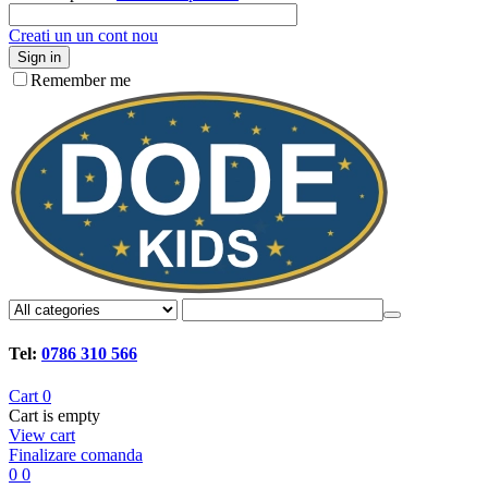
Creati un un cont nou
Sign in
Remember me
Tel:
0786 310 566
Cart
0
Cart is empty
View cart
Finalizare comanda
0
0