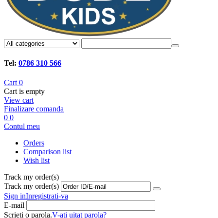
Tel:
0786 310 566
Cart
0
Cart is empty
View cart
Finalizare comanda
0
0
Contul meu
Orders
Comparison list
Wish list
Track my order(s)
Track my order(s)
Sign in
Inregistrati-va
E-mail
Scrieti o parola.
V-ati uitat parola?