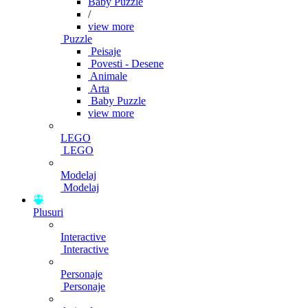
Baby Puzzle
/
view more
Puzzle
Peisaje
Povesti - Desene
Animale
Arta
Baby Puzzle
view more
LEGO
LEGO
Modelaj
Modelaj
Plusuri
Interactive
Interactive
Personaje
Personaje