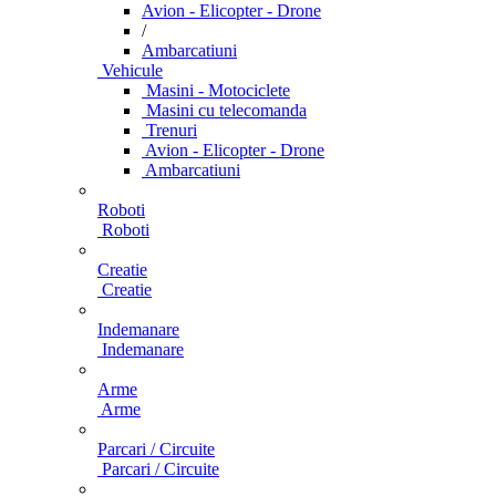
Avion - Elicopter - Drone
/
Ambarcatiuni
Vehicule
Masini - Motociclete
Masini cu telecomanda
Trenuri
Avion - Elicopter - Drone
Ambarcatiuni
Roboti
Roboti
Creatie
Creatie
Indemanare
Indemanare
Arme
Arme
Parcari / Circuite
Parcari / Circuite