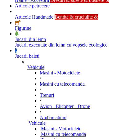
Haine - Accesorii
Dresuri & sosete & bustiere &
Articole petrecere
Articole Handmade
Bentite & cruciulite &
Figurine
Jucarii din lemn
Jucarii executate din lemn cu vopsele ecologice
Jucarii baieti
Vehicule
Masini - Motociclete
/
Masini cu telecomanda
/
Trenuri
/
Avion - Elicopter - Drone
/
Ambarcatiuni
Vehicule
Masini - Motociclete
Masini cu telecomanda