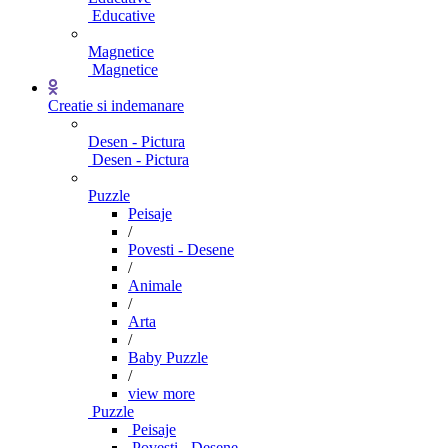
Educative
Magnetice
Magnetice
Creatie si indemanare
Desen - Pictura
Desen - Pictura
Puzzle
Peisaje
/
Povesti - Desene
/
Animale
/
Arta
/
Baby Puzzle
/
view more
Puzzle
Peisaje
Povesti - Desene