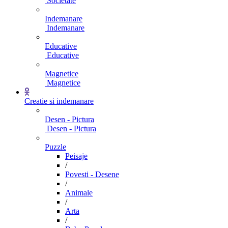
Societate
Indemanare
Indemanare
Educative
Educative
Magnetice
Magnetice
Creatie si indemanare
Desen - Pictura
Desen - Pictura
Puzzle
Peisaje
/
Povesti - Desene
/
Animale
/
Arta
/