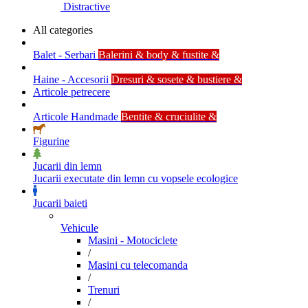
Distractive
All categories
Balet - Serbari
Balerini & body & fustite &
Haine - Accesorii
Dresuri & sosete & bustiere &
Articole petrecere
Articole Handmade
Bentite & cruciulite &
Figurine
Jucarii din lemn
Jucarii executate din lemn cu vopsele ecologice
Jucarii baieti
Vehicule
Masini - Motociclete
/
Masini cu telecomanda
/
Trenuri
/