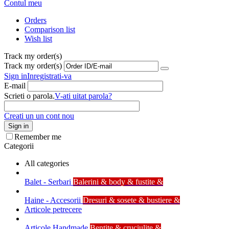
Contul meu
Orders
Comparison list
Wish list
Track my order(s)
Track my order(s)
Sign in
Inregistrati-va
E-mail
Scrieti o parola.
V-ati uitat parola?
Creati un un cont nou
Sign in
Remember me
Categorii
All categories
Balet - Serbari
Balerini & body & fustite &
Haine - Accesorii
Dresuri & sosete & bustiere &
Articole petrecere
Articole Handmade
Bentite & cruciulite &