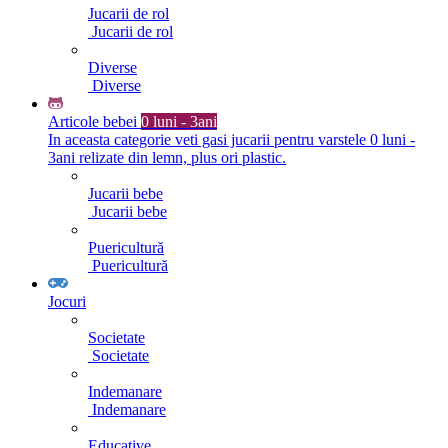
Jucarii de rol
Jucarii de rol
Diverse
Diverse
Articole bebei
0 luni - 3ani
In aceasta categorie veti gasi jucarii pentru varstele 0 luni -
3ani relizate din lemn, plus ori plastic.
Jucarii bebe
Jucarii bebe
Puericultură
Puericultură
Jocuri
Societate
Societate
Indemanare
Indemanare
Educative