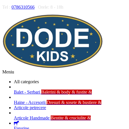
Tel :
0786310566
Orele: 8 - 18h
Meniu
All categories
Balet - Serbari
Balerini & body & fustite &
Haine - Accesorii
Dresuri & sosete & bustiere &
Articole petrecere
Articole Handmade
Bentite & cruciulite &
Figurine