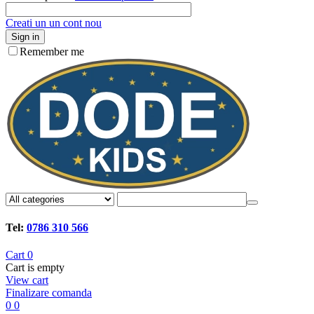
Creati un un cont nou
Sign in
Remember me
Tel:
0786 310 566
Cart
0
Cart is empty
View cart
Finalizare comanda
0
0