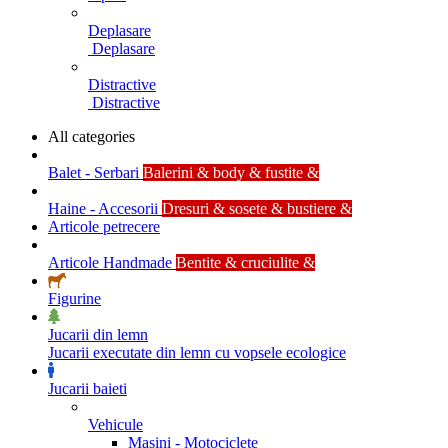
Deplasare
Deplasare
Distractive
Distractive
All categories
Balet - Serbari
Balerini & body & fustite &
Haine - Accesorii
Dresuri & sosete & bustiere &
Articole petrecere
Articole Handmade
Bentite & cruciulite &
Figurine
Jucarii din lemn
Jucarii executate din lemn cu vopsele ecologice
Jucarii baieti
Vehicule
Masini - Motociclete