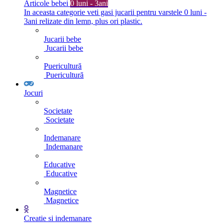
Articole bebei
0 luni - 3ani
In aceasta categorie veti gasi jucarii pentru varstele 0 luni -
3ani relizate din lemn, plus ori plastic.
Jucarii bebe
Jucarii bebe
Puericultură
Puericultură
Jocuri
Societate
Societate
Indemanare
Indemanare
Educative
Educative
Magnetice
Magnetice
Creatie si indemanare