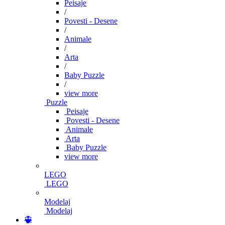
Peisaje
/
Povesti - Desene
/
Animale
/
Arta
/
Baby Puzzle
/
view more
Puzzle
Peisaje
Povesti - Desene
Animale
Arta
Baby Puzzle
view more
LEGO
LEGO
Modelaj
Modelaj