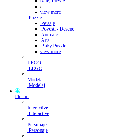
Baby Puzzle
/
view more
Puzzle
Peisaje
Povesti - Desene
Animale
Arta
Baby Puzzle
view more
LEGO
LEGO
Modelaj
Modelaj
Plusuri
Interactive
Interactive
Personaje
Personaje