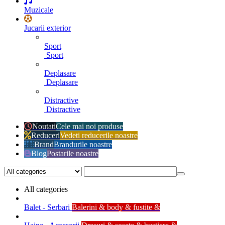
Muzicale
Jucarii exterior
Sport
Sport
Deplasare
Deplasare
Distractive
Distractive
Noutati
Cele mai noi produse
Reduceri
Vedeti reducerile noastre
Brand
Brandurile noastre
Blog
Postarile noastre
All categories
Balet - Serbari
Balerini & body & fustite &