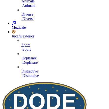
Animale
Animale
Diverse
Diverse
Muzicale
Jucarii exterior
Sport
Sport
Deplasare
Deplasare
Distractive
Distractive