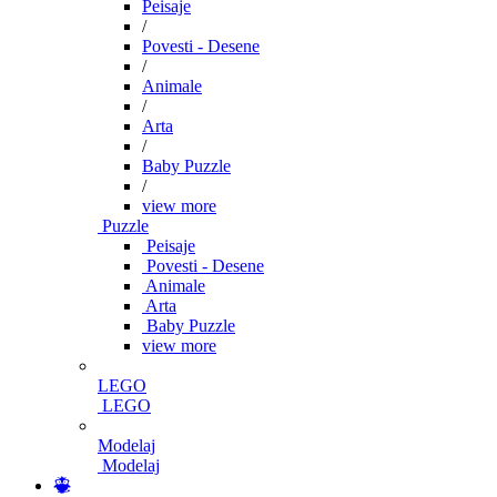
Peisaje
/
Povesti - Desene
/
Animale
/
Arta
/
Baby Puzzle
/
view more
Puzzle
Peisaje
Povesti - Desene
Animale
Arta
Baby Puzzle
view more
LEGO
LEGO
Modelaj
Modelaj