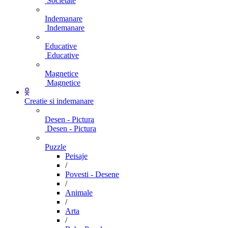
Societate
Indemanare
Indemanare
Educative
Educative
Magnetice
Magnetice
Creatie si indemanare
Desen - Pictura
Desen - Pictura
Puzzle
Peisaje
/
Povesti - Desene
/
Animale
/
Arta
/