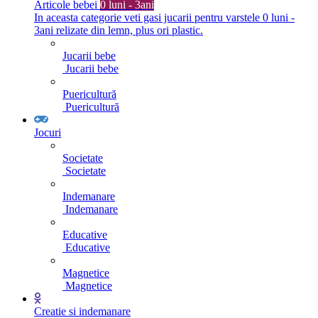
Articole bebei
0 luni - 3ani
In aceasta categorie veti gasi jucarii pentru varstele 0 luni -
3ani relizate din lemn, plus ori plastic.
Jucarii bebe
Jucarii bebe
Puericultură
Puericultură
Jocuri
Societate
Societate
Indemanare
Indemanare
Educative
Educative
Magnetice
Magnetice
Creatie si indemanare