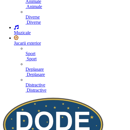
Animale
Animale
Diverse
Diverse
Muzicale
Jucarii exterior
Sport
Sport
Deplasare
Deplasare
Distractive
Distractive