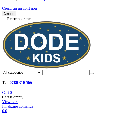
Creati un un cont nou
Sign in
Remember me
Tel:
0786 310 566
Cart
0
Cart is empty
View cart
Finalizare comanda
0
0