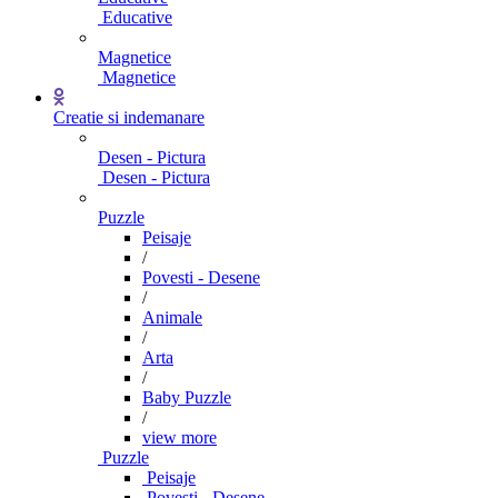
Educative
Magnetice
Magnetice
Creatie si indemanare
Desen - Pictura
Desen - Pictura
Puzzle
Peisaje
/
Povesti - Desene
/
Animale
/
Arta
/
Baby Puzzle
/
view more
Puzzle
Peisaje
Povesti - Desene