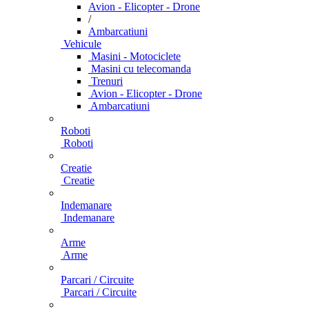
Avion - Elicopter - Drone
/
Ambarcatiuni
Vehicule
Masini - Motociclete
Masini cu telecomanda
Trenuri
Avion - Elicopter - Drone
Ambarcatiuni
Roboti
Roboti
Creatie
Creatie
Indemanare
Indemanare
Arme
Arme
Parcari / Circuite
Parcari / Circuite