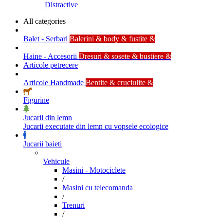
Distractive
All categories
Balet - Serbari
Balerini & body & fustite &
Haine - Accesorii
Dresuri & sosete & bustiere &
Articole petrecere
Articole Handmade
Bentite & cruciulite &
Figurine
Jucarii din lemn
Jucarii executate din lemn cu vopsele ecologice
Jucarii baieti
Vehicule
Masini - Motociclete
/
Masini cu telecomanda
/
Trenuri
/