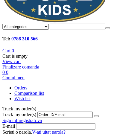
Tel:
0786 310 566
Cart
0
Cart is empty
View cart
Finalizare comanda
0
0
Contul meu
Orders
Comparison list
Wish list
Track my order(s)
Track my order(s)
Sign in
Inregistrati-va
E-mail
Scrieti o parola.
V-ati uitat parola?