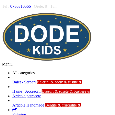
Tel :
0786310566
Orele: 8 - 18h
Meniu
All categories
Balet - Serbari
Balerini & body & fustite &
Haine - Accesorii
Dresuri & sosete & bustiere &
Articole petrecere
Articole Handmade
Bentite & cruciulite &
Figurine