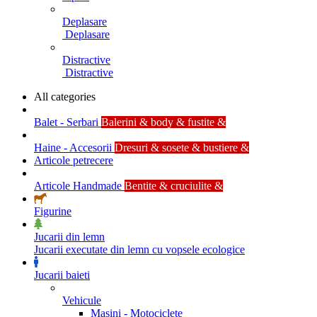
Deplasare
Deplasare
Distractive
Distractive
All categories
Balet - Serbari
Balerini & body & fustite &
Haine - Accesorii
Dresuri & sosete & bustiere &
Articole petrecere
Articole Handmade
Bentite & cruciulite &
Figurine
Jucarii din lemn
Jucarii executate din lemn cu vopsele ecologice
Jucarii baieti
Vehicule
Masini - Motociclete