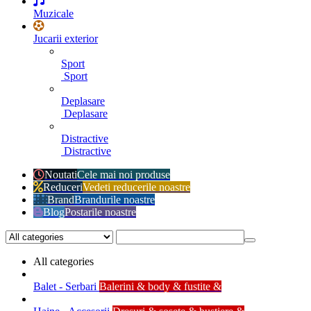
Muzicale
Jucarii exterior
Sport
Sport
Deplasare
Deplasare
Distractive
Distractive
Noutati
Cele mai noi produse
Reduceri
Vedeti reducerile noastre
Brand
Brandurile noastre
Blog
Postarile noastre
All categories
Balet - Serbari
Balerini & body & fustite &