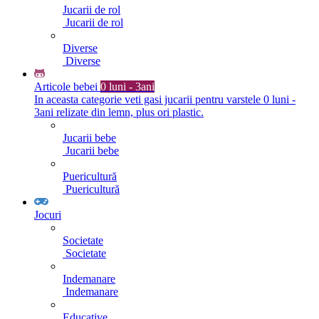
Jucarii de rol
Jucarii de rol
Diverse
Diverse
Articole bebei
0 luni - 3ani
In aceasta categorie veti gasi jucarii pentru varstele 0 luni -
3ani relizate din lemn, plus ori plastic.
Jucarii bebe
Jucarii bebe
Puericultură
Puericultură
Jocuri
Societate
Societate
Indemanare
Indemanare
Educative