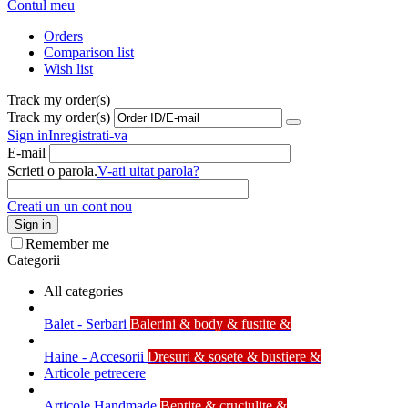
Contul meu
Orders
Comparison list
Wish list
Track my order(s)
Track my order(s)
Sign in
Inregistrati-va
E-mail
Scrieti o parola.
V-ati uitat parola?
Creati un un cont nou
Sign in
Remember me
Categorii
All categories
Balet - Serbari
Balerini & body & fustite &
Haine - Accesorii
Dresuri & sosete & bustiere &
Articole petrecere
Articole Handmade
Bentite & cruciulite &