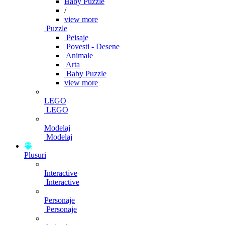
Baby Puzzle
/
view more
Puzzle
Peisaje
Povesti - Desene
Animale
Arta
Baby Puzzle
view more
LEGO
LEGO
Modelaj
Modelaj
Plusuri
Interactive
Interactive
Personaje
Personaje