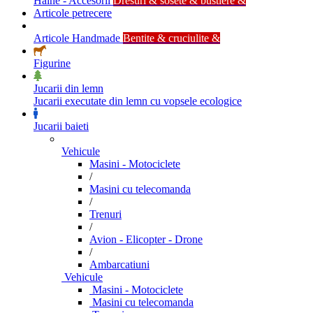
Haine - Accesorii
Dresuri & sosete & bustiere &
Articole petrecere
Articole Handmade
Bentite & cruciulite &
Figurine
Jucarii din lemn
Jucarii executate din lemn cu vopsele ecologice
Jucarii baieti
Vehicule
Masini - Motociclete
/
Masini cu telecomanda
/
Trenuri
/
Avion - Elicopter - Drone
/
Ambarcatiuni
Vehicule
Masini - Motociclete
Masini cu telecomanda