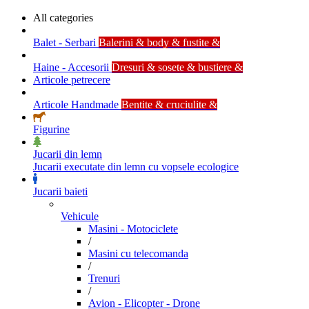
All categories
Balet - Serbari
Balerini & body & fustite &
Haine - Accesorii
Dresuri & sosete & bustiere &
Articole petrecere
Articole Handmade
Bentite & cruciulite &
Figurine
Jucarii din lemn
Jucarii executate din lemn cu vopsele ecologice
Jucarii baieti
Vehicule
Masini - Motociclete
/
Masini cu telecomanda
/
Trenuri
/
Avion - Elicopter - Drone