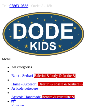
Tel :
0786310566
Orele: 8 - 18h
Meniu
All categories
Balet - Serbari
Balerini & body & fustite &
Haine - Accesorii
Dresuri & sosete & bustiere &
Articole petrecere
Articole Handmade
Bentite & cruciulite &
Figurine