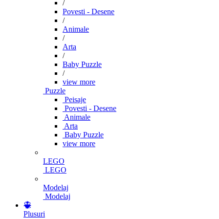
/
Povesti - Desene
/
Animale
/
Arta
/
Baby Puzzle
/
view more
Puzzle
Peisaje
Povesti - Desene
Animale
Arta
Baby Puzzle
view more
LEGO
LEGO
Modelaj
Modelaj
Plusuri