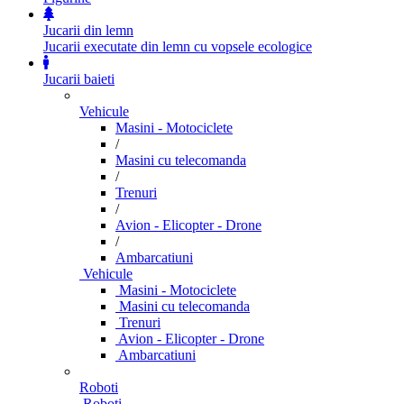
Jucarii din lemn
Jucarii executate din lemn cu vopsele ecologice
Jucarii baieti
Vehicule
Masini - Motociclete
/
Masini cu telecomanda
/
Trenuri
/
Avion - Elicopter - Drone
/
Ambarcatiuni
Vehicule
Masini - Motociclete
Masini cu telecomanda
Trenuri
Avion - Elicopter - Drone
Ambarcatiuni
Roboti
Roboti