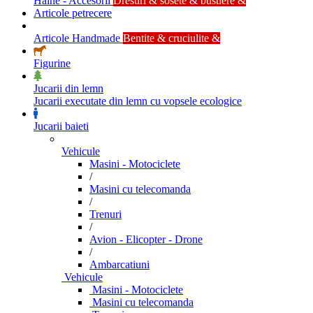
Haine - Accesorii
Dresuri & sosete & bustiere &
Articole petrecere
Articole Handmade
Bentite & cruciulite &
Figurine
Jucarii din lemn
Jucarii executate din lemn cu vopsele ecologice
Jucarii baieti
Vehicule
Masini - Motociclete
/
Masini cu telecomanda
/
Trenuri
/
Avion - Elicopter - Drone
/
Ambarcatiuni
Vehicule
Masini - Motociclete
Masini cu telecomanda