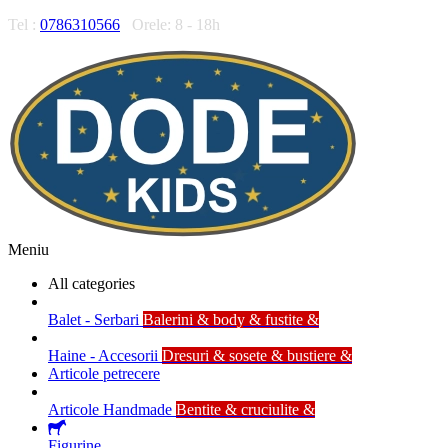
Tel :
0786310566
Orele: 8 - 18h
Meniu
All categories
Balet - Serbari
Balerini & body & fustite &
Haine - Accesorii
Dresuri & sosete & bustiere &
Articole petrecere
Articole Handmade
Bentite & cruciulite &
Figurine