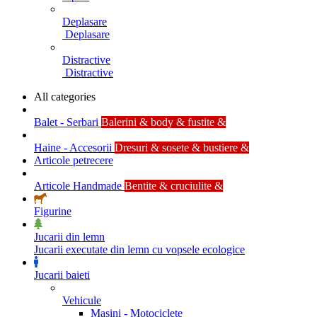
Deplasare
Deplasare
Distractive
Distractive
All categories
Balet - Serbari
Balerini & body & fustite &
Haine - Accesorii
Dresuri & sosete & bustiere &
Articole petrecere
Articole Handmade
Bentite & cruciulite &
Figurine
Jucarii din lemn
Jucarii executate din lemn cu vopsele ecologice
Jucarii baieti
Vehicule
Masini - Motociclete