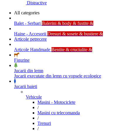
Distractive
All categories
Balet - Serbari
Balerini & body & fustite &
Haine - Accesorii
Dresuri & sosete & bustiere &
Articole petrecere
Articole Handmade
Bentite & cruciulite &
Figurine
Jucarii din lemn
Jucarii executate din lemn cu vopsele ecologice
Jucarii baieti
Vehicule
Masini - Motociclete
/
Masini cu telecomanda
/
Trenuri
/