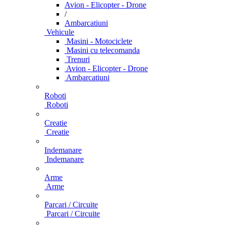
Avion - Elicopter - Drone
/
Ambarcatiuni
Vehicule
Masini - Motociclete
Masini cu telecomanda
Trenuri
Avion - Elicopter - Drone
Ambarcatiuni
Roboti
Roboti
Creatie
Creatie
Indemanare
Indemanare
Arme
Arme
Parcari / Circuite
Parcari / Circuite