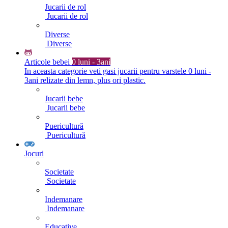
Jucarii de rol
Jucarii de rol
Diverse
Diverse
Articole bebei
0 luni - 3ani
In aceasta categorie veti gasi jucarii pentru varstele 0 luni -
3ani relizate din lemn, plus ori plastic.
Jucarii bebe
Jucarii bebe
Puericultură
Puericultură
Jocuri
Societate
Societate
Indemanare
Indemanare
Educative