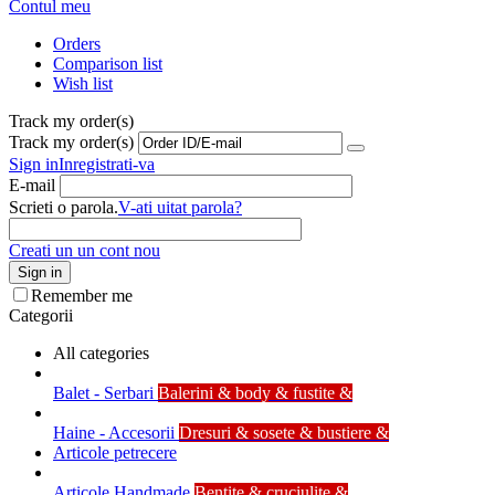
Contul meu
Orders
Comparison list
Wish list
Track my order(s)
Track my order(s)
Sign in
Inregistrati-va
E-mail
Scrieti o parola.
V-ati uitat parola?
Creati un un cont nou
Sign in
Remember me
Categorii
All categories
Balet - Serbari
Balerini & body & fustite &
Haine - Accesorii
Dresuri & sosete & bustiere &
Articole petrecere
Articole Handmade
Bentite & cruciulite &