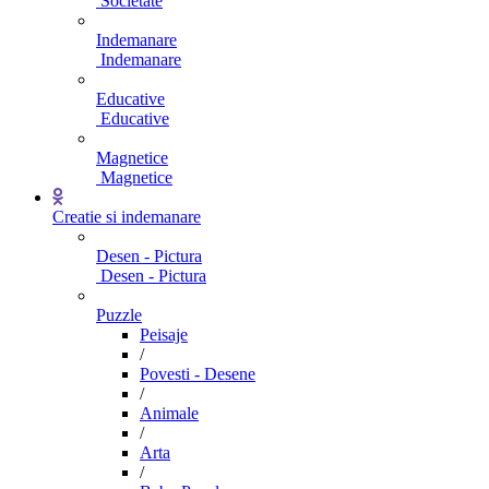
Societate
Indemanare
Indemanare
Educative
Educative
Magnetice
Magnetice
Creatie si indemanare
Desen - Pictura
Desen - Pictura
Puzzle
Peisaje
/
Povesti - Desene
/
Animale
/
Arta
/