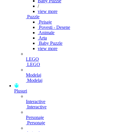
Baby Puzzle
/
view more
Puzzle
Peisaje
Povesti - Desene
Animale
Arta
Baby Puzzle
view more
LEGO
LEGO
Modelaj
Modelaj
Plusuri
Interactive
Interactive
Personaje
Personaje