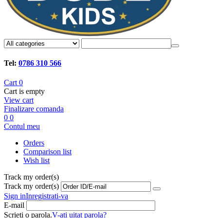
Tel:
0786 310 566
Cart
0
Cart is empty
View cart
Finalizare comanda
0
0
Contul meu
Orders
Comparison list
Wish list
Track my order(s)
Track my order(s)
Sign in
Inregistrati-va
E-mail
Scrieti o parola.
V-ati uitat parola?