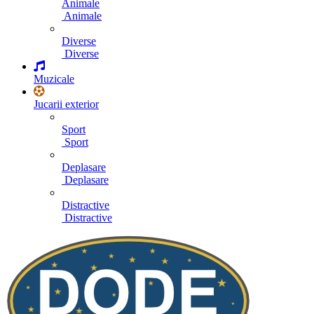
Animale
Animale
Diverse
Diverse
Muzicale
Jucarii exterior
Sport
Sport
Deplasare
Deplasare
Distractive
Distractive