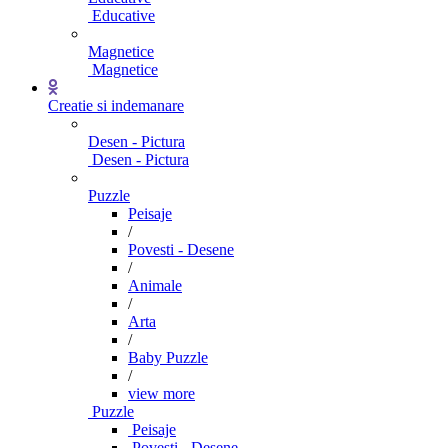
Educative
Magnetice
Magnetice
Creatie si indemanare
Desen - Pictura
Desen - Pictura
Puzzle
Peisaje
/
Povesti - Desene
/
Animale
/
Arta
/
Baby Puzzle
/
view more
Puzzle
Peisaje
Povesti - Desene