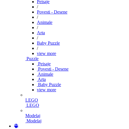
Peisaje
/
Povesti - Desene
/
Animale
/
Arta
/
Baby Puzzle
/
view more
Puzzle
Peisaje
Povesti - Desene
Animale
Arta
Baby Puzzle
view more
LEGO
LEGO
Modelaj
Modelaj