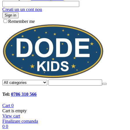
Creati un un cont nou
Sign in
Remember me
Tel:
0786 310 566
Cart
0
Cart is empty
View cart
Finalizare comanda
0
0