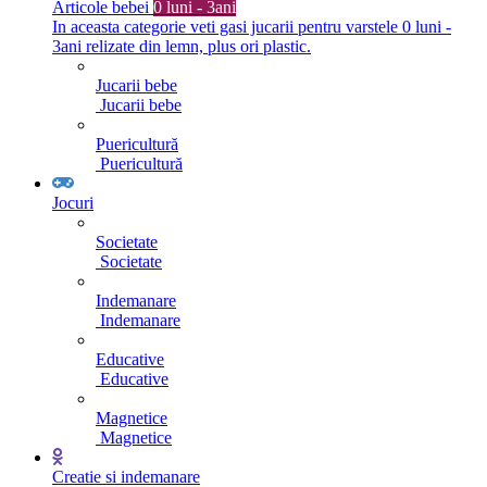
Articole bebei
0 luni - 3ani
In aceasta categorie veti gasi jucarii pentru varstele 0 luni -
3ani relizate din lemn, plus ori plastic.
Jucarii bebe
Jucarii bebe
Puericultură
Puericultură
Jocuri
Societate
Societate
Indemanare
Indemanare
Educative
Educative
Magnetice
Magnetice
Creatie si indemanare