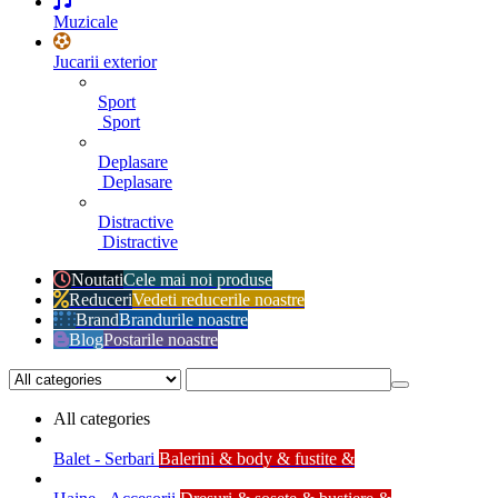
Muzicale
Jucarii exterior
Sport
Sport
Deplasare
Deplasare
Distractive
Distractive
Noutati
Cele mai noi produse
Reduceri
Vedeti reducerile noastre
Brand
Brandurile noastre
Blog
Postarile noastre
All categories
Balet - Serbari
Balerini & body & fustite &