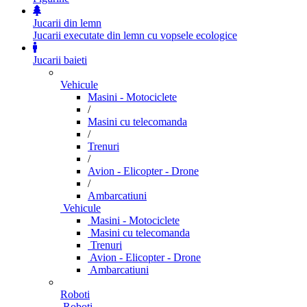
Jucarii din lemn
Jucarii executate din lemn cu vopsele ecologice
Jucarii baieti
Vehicule
Masini - Motociclete
/
Masini cu telecomanda
/
Trenuri
/
Avion - Elicopter - Drone
/
Ambarcatiuni
Vehicule
Masini - Motociclete
Masini cu telecomanda
Trenuri
Avion - Elicopter - Drone
Ambarcatiuni
Roboti
Roboti