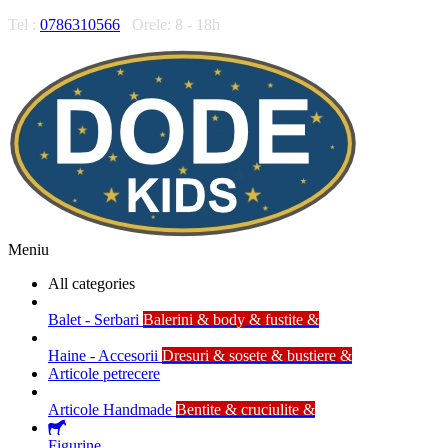
Tel :
0786310566
Orele: 8 - 18h
Meniu
All categories
Balet - Serbari
Balerini & body & fustite &
Haine - Accesorii
Dresuri & sosete & bustiere &
Articole petrecere
Articole Handmade
Bentite & cruciulite &
Figurine