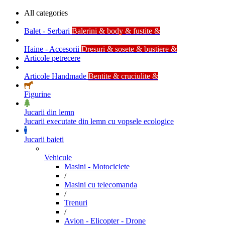
All categories
Balet - Serbari
Balerini & body & fustite &
Haine - Accesorii
Dresuri & sosete & bustiere &
Articole petrecere
Articole Handmade
Bentite & cruciulite &
Figurine
Jucarii din lemn
Jucarii executate din lemn cu vopsele ecologice
Jucarii baieti
Vehicule
Masini - Motociclete
/
Masini cu telecomanda
/
Trenuri
/
Avion - Elicopter - Drone