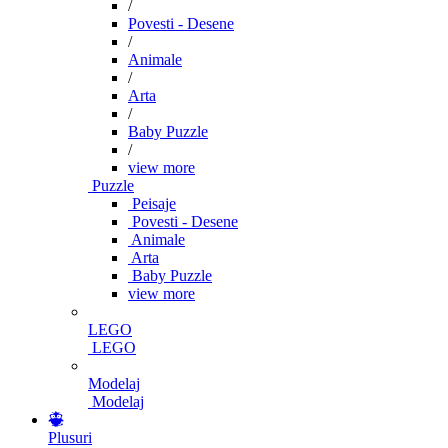
/
Povesti - Desene
/
Animale
/
Arta
/
Baby Puzzle
/
view more
Puzzle
Peisaje
Povesti - Desene
Animale
Arta
Baby Puzzle
view more
LEGO
LEGO
Modelaj
Modelaj
Plusuri