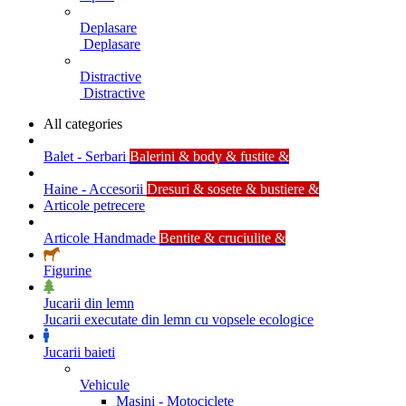
Deplasare
Deplasare
Distractive
Distractive
All categories
Balet - Serbari
Balerini & body & fustite &
Haine - Accesorii
Dresuri & sosete & bustiere &
Articole petrecere
Articole Handmade
Bentite & cruciulite &
Figurine
Jucarii din lemn
Jucarii executate din lemn cu vopsele ecologice
Jucarii baieti
Vehicule
Masini - Motociclete