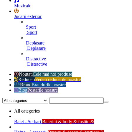
Muzicale
Jucarii exterior
Sport
Sport
Deplasare
Deplasare
Distractive
Distractive
Noutati
Cele mai noi produse
Reduceri
Vedeti reducerile noastre
Brand
Brandurile noastre
Blog
Postarile noastre
All categories
Balet - Serbari
Balerini & body & fustite &