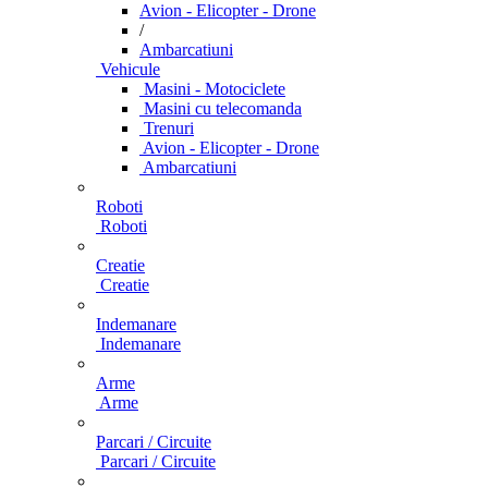
Avion - Elicopter - Drone
/
Ambarcatiuni
Vehicule
Masini - Motociclete
Masini cu telecomanda
Trenuri
Avion - Elicopter - Drone
Ambarcatiuni
Roboti
Roboti
Creatie
Creatie
Indemanare
Indemanare
Arme
Arme
Parcari / Circuite
Parcari / Circuite