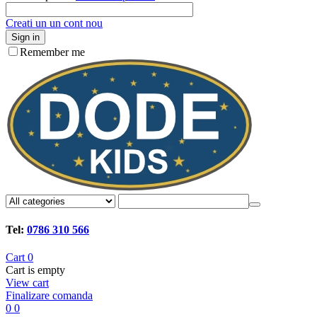
Creati un un cont nou
Sign in
Remember me
Tel:
0786 310 566
Cart
0
Cart is empty
View cart
Finalizare comanda
0
0