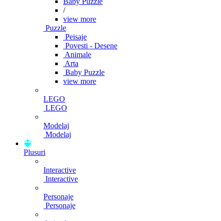
Baby Puzzle
/
view more
Puzzle
Peisaje
Povesti - Desene
Animale
Arta
Baby Puzzle
view more
LEGO
LEGO
Modelaj
Modelaj
Plusuri
Interactive
Interactive
Personaje
Personaje