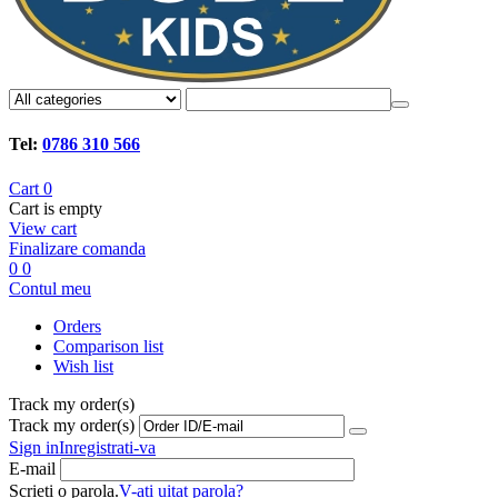
Tel:
0786 310 566
Cart
0
Cart is empty
View cart
Finalizare comanda
0
0
Contul meu
Orders
Comparison list
Wish list
Track my order(s)
Track my order(s)
Sign in
Inregistrati-va
E-mail
Scrieti o parola.
V-ati uitat parola?