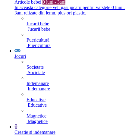
Articole bebei
0 luni - 3ani
In aceasta categorie veti gasi jucarii pentru varstele 0 luni -
3ani relizate din lemn, plus ori plastic.
Jucarii bebe
Jucarii bebe
Puericultură
Puericultură
Jocuri
Societate
Societate
Indemanare
Indemanare
Educative
Educative
Magnetice
Magnetice
Creatie si indemanare