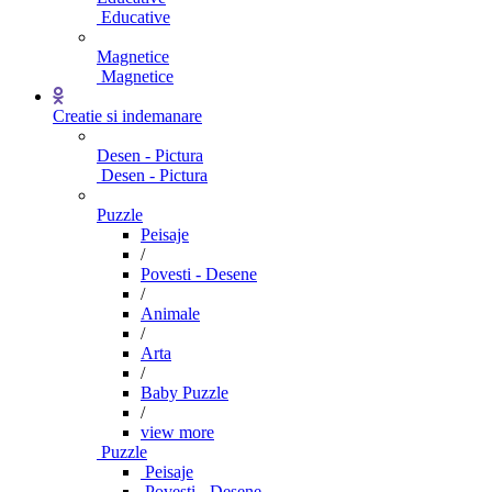
Educative
Magnetice
Magnetice
Creatie si indemanare
Desen - Pictura
Desen - Pictura
Puzzle
Peisaje
/
Povesti - Desene
/
Animale
/
Arta
/
Baby Puzzle
/
view more
Puzzle
Peisaje
Povesti - Desene