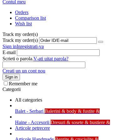
Contul meu
Orders
Comparison list
Wish list
Track my order(s)
Track my order(s)
Sign in
Inregistrati-va
E-mail
Scrieti o parola.
V-ati uitat parola?
Creati un un cont nou
Sign in
Remember me
Categorii
All categories
Balet - Serbari
Balerini & body & fustite &
Haine - Accesorii
Dresuri & sosete & bustiere &
Articole petrecere
Articole Handmade
Bentite & cruciulite &