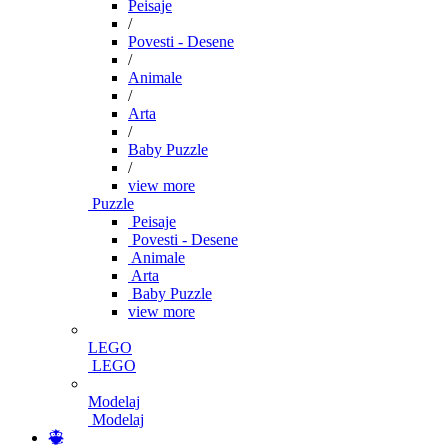
Peisaje
/
Povesti - Desene
/
Animale
/
Arta
/
Baby Puzzle
/
view more
Puzzle
Peisaje
Povesti - Desene
Animale
Arta
Baby Puzzle
view more
LEGO
LEGO
Modelaj
Modelaj