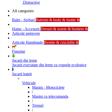
Distractive
All categories
Balet - Serbari
Balerini & body & fustite &
Haine - Accesorii
Dresuri & sosete & bustiere &
Articole petrecere
Articole Handmade
Bentite & cruciulite &
Figurine
Jucarii din lemn
Jucarii executate din lemn cu vopsele ecologice
Jucarii baieti
Vehicule
Masini - Motociclete
/
Masini cu telecomanda
/
Trenuri
/