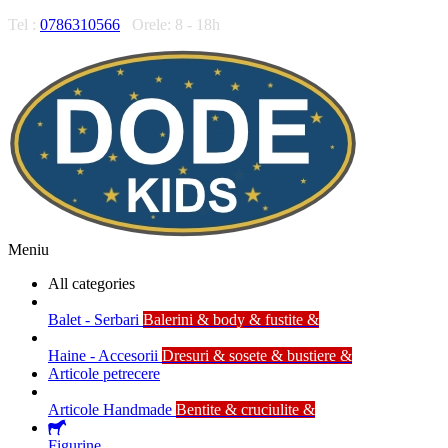
Tel :
0786310566
Orele: 8 - 18h
Meniu
All categories
Balet - Serbari
Balerini & body & fustite &
Haine - Accesorii
Dresuri & sosete & bustiere &
Articole petrecere
Articole Handmade
Bentite & cruciulite &
Figurine