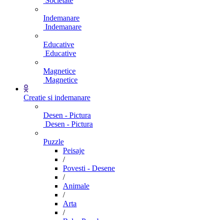
Societate
Indemanare
Indemanare
Educative
Educative
Magnetice
Magnetice
Creatie si indemanare
Desen - Pictura
Desen - Pictura
Puzzle
Peisaje
/
Povesti - Desene
/
Animale
/
Arta
/