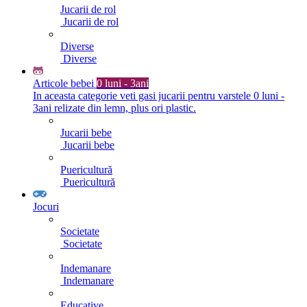
Jucarii de rol
Jucarii de rol
Diverse
Diverse
Articole bebei
0 luni - 3ani
In aceasta categorie veti gasi jucarii pentru varstele 0 luni -
3ani relizate din lemn, plus ori plastic.
Jucarii bebe
Jucarii bebe
Puericultură
Puericultură
Jocuri
Societate
Societate
Indemanare
Indemanare
Educative