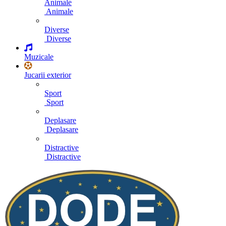
Animale
Animale
Diverse
Diverse
Muzicale
Jucarii exterior
Sport
Sport
Deplasare
Deplasare
Distractive
Distractive