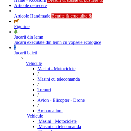
Haine - Accesorii
Dresuri & sosete & bustiere &
Articole petrecere
Articole Handmade
Bentite & cruciulite &
Figurine
Jucarii din lemn
Jucarii executate din lemn cu vopsele ecologice
Jucarii baieti
Vehicule
Masini - Motociclete
/
Masini cu telecomanda
/
Trenuri
/
Avion - Elicopter - Drone
/
Ambarcatiuni
Vehicule
Masini - Motociclete
Masini cu telecomanda