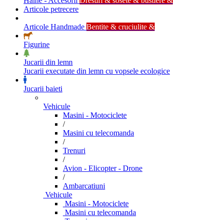
Haine - Accesorii
Dresuri & sosete & bustiere &
Articole petrecere
Articole Handmade
Bentite & cruciulite &
Figurine
Jucarii din lemn
Jucarii executate din lemn cu vopsele ecologice
Jucarii baieti
Vehicule
Masini - Motociclete
/
Masini cu telecomanda
/
Trenuri
/
Avion - Elicopter - Drone
/
Ambarcatiuni
Vehicule
Masini - Motociclete
Masini cu telecomanda