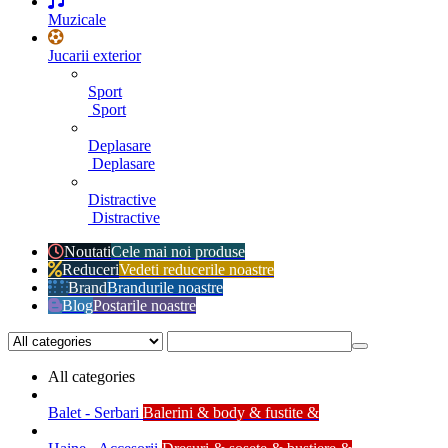
Muzicale
Jucarii exterior
Sport
Sport
Deplasare
Deplasare
Distractive
Distractive
Noutati
Cele mai noi produse
Reduceri
Vedeti reducerile noastre
Brand
Brandurile noastre
Blog
Postarile noastre
All categories
Balet - Serbari
Balerini & body & fustite &