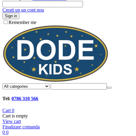
Creati un un cont nou
Sign in
Remember me
Tel:
0786 310 566
Cart
0
Cart is empty
View cart
Finalizare comanda
0
0