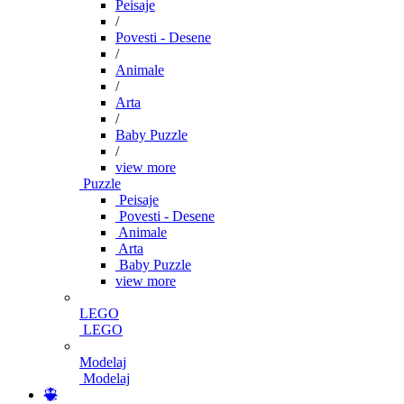
Peisaje
/
Povesti - Desene
/
Animale
/
Arta
/
Baby Puzzle
/
view more
Puzzle
Peisaje
Povesti - Desene
Animale
Arta
Baby Puzzle
view more
LEGO
LEGO
Modelaj
Modelaj