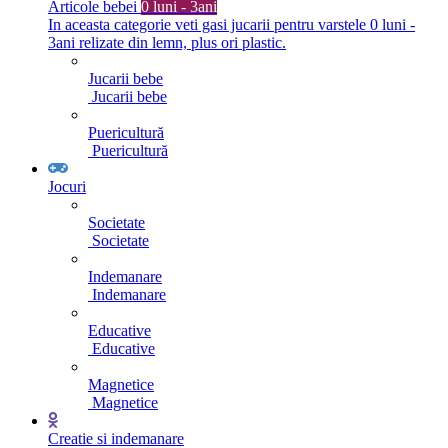
Articole bebei
0 luni - 3ani
In aceasta categorie veti gasi jucarii pentru varstele 0 luni -
3ani relizate din lemn, plus ori plastic.
Jucarii bebe
Jucarii bebe
Puericultură
Puericultură
Jocuri
Societate
Societate
Indemanare
Indemanare
Educative
Educative
Magnetice
Magnetice
Creatie si indemanare