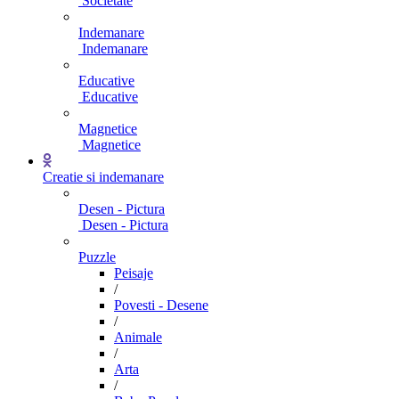
Societate
Indemanare
Indemanare
Educative
Educative
Magnetice
Magnetice
Creatie si indemanare
Desen - Pictura
Desen - Pictura
Puzzle
Peisaje
/
Povesti - Desene
/
Animale
/
Arta
/