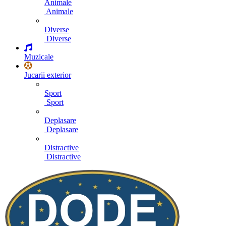
Animale
Animale
Diverse
Diverse
Muzicale
Jucarii exterior
Sport
Sport
Deplasare
Deplasare
Distractive
Distractive