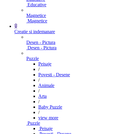
Educative
Magnetice
Magnetice
Creatie si indemanare
Desen - Pictura
Desen - Pictura
Puzzle
Peisaje
/
Povesti - Desene
/
Animale
/
Arta
/
Baby Puzzle
/
view more
Puzzle
Peisaje
Povesti - Desene