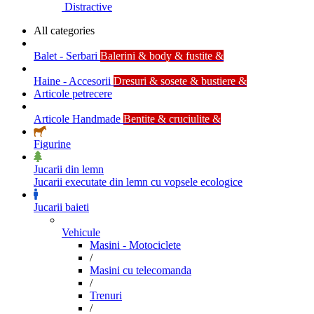
Distractive
All categories
Balet - Serbari
Balerini & body & fustite &
Haine - Accesorii
Dresuri & sosete & bustiere &
Articole petrecere
Articole Handmade
Bentite & cruciulite &
Figurine
Jucarii din lemn
Jucarii executate din lemn cu vopsele ecologice
Jucarii baieti
Vehicule
Masini - Motociclete
/
Masini cu telecomanda
/
Trenuri
/