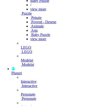
Baby Puzzle
/
view more
Puzzle
Peisaje
Povesti - Desene
Animale
Arta
Baby Puzzle
view more
LEGO
LEGO
Modelaj
Modelaj
Plusuri
Interactive
Interactive
Personaje
Personaje