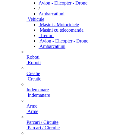
Avion - Elicopter - Drone
/
Ambarcatiuni
Vehicule
Masini - Motociclete
Masini cu telecomanda
Trenuri
Avion - Elicopter - Drone
Ambarcatiuni
Roboti
Roboti
Creatie
Creatie
Indemanare
Indemanare
Arme
Arme
Parcari / Circuite
Parcari / Circuite