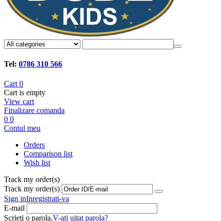
Tel:
0786 310 566
Cart
0
Cart is empty
View cart
Finalizare comanda
0
0
Contul meu
Orders
Comparison list
Wish list
Track my order(s)
Track my order(s)
Sign in
Inregistrati-va
E-mail
Scrieti o parola.
V-ati uitat parola?