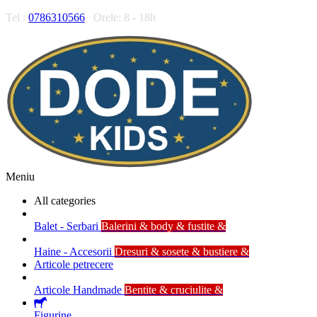
Tel :
0786310566
Orele: 8 - 18h
Meniu
All categories
Balet - Serbari
Balerini & body & fustite &
Haine - Accesorii
Dresuri & sosete & bustiere &
Articole petrecere
Articole Handmade
Bentite & cruciulite &
Figurine