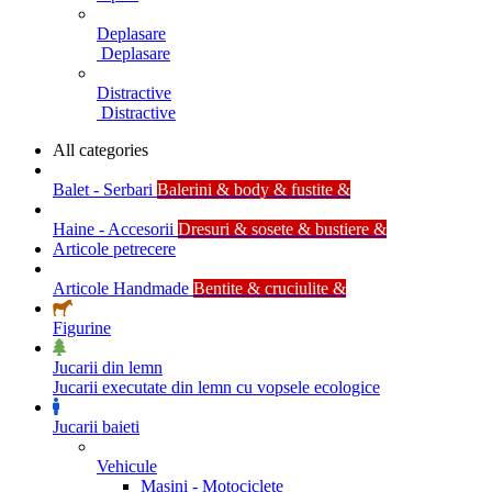
Deplasare
Deplasare
Distractive
Distractive
All categories
Balet - Serbari
Balerini & body & fustite &
Haine - Accesorii
Dresuri & sosete & bustiere &
Articole petrecere
Articole Handmade
Bentite & cruciulite &
Figurine
Jucarii din lemn
Jucarii executate din lemn cu vopsele ecologice
Jucarii baieti
Vehicule
Masini - Motociclete