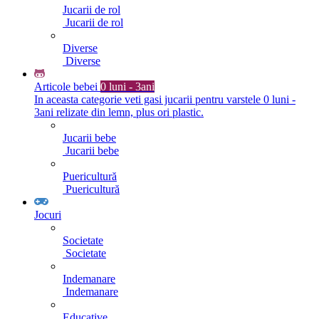
Jucarii de rol
Jucarii de rol
Diverse
Diverse
Articole bebei
0 luni - 3ani
In aceasta categorie veti gasi jucarii pentru varstele 0 luni -
3ani relizate din lemn, plus ori plastic.
Jucarii bebe
Jucarii bebe
Puericultură
Puericultură
Jocuri
Societate
Societate
Indemanare
Indemanare
Educative