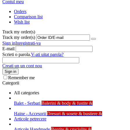
Contul meu
Orders
Comparison list
Wish list
Track my order(s)
Track my order(s)
Sign in
Inregistrati-va
E-mail
Scrieti o parola.
V-ati uitat parola?
Creati un un cont nou
Sign in
Remember me
Categorii
All categories
Balet - Serbari
Balerini & body & fustite &
Haine - Accesorii
Dresuri & sosete & bustiere &
Articole petrecere
Articole Handmade
Bentite & cruciulite &