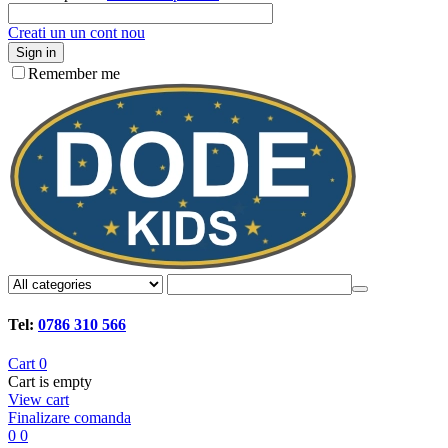
Creati un un cont nou
Sign in
Remember me
Tel:
0786 310 566
Cart
0
Cart is empty
View cart
Finalizare comanda
0
0