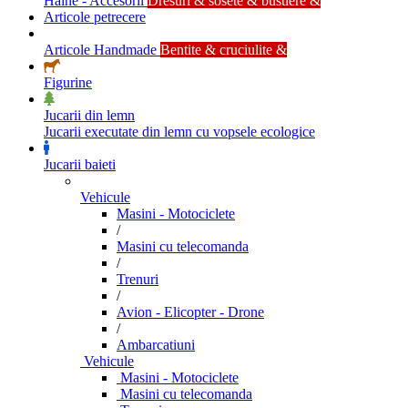
Haine - Accesorii
Dresuri & sosete & bustiere &
Articole petrecere
Articole Handmade
Bentite & cruciulite &
Figurine
Jucarii din lemn
Jucarii executate din lemn cu vopsele ecologice
Jucarii baieti
Vehicule
Masini - Motociclete
/
Masini cu telecomanda
/
Trenuri
/
Avion - Elicopter - Drone
/
Ambarcatiuni
Vehicule
Masini - Motociclete
Masini cu telecomanda