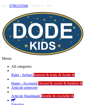
Tel :
0786310566
Orele: 8 - 18h
Meniu
All categories
Balet - Serbari
Balerini & body & fustite &
Haine - Accesorii
Dresuri & sosete & bustiere &
Articole petrecere
Articole Handmade
Bentite & cruciulite &
Figurine