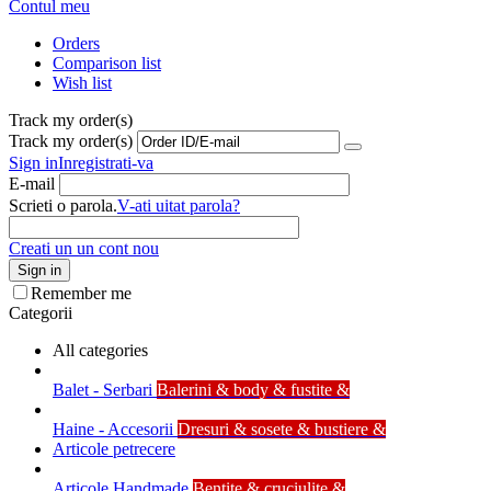
Contul meu
Orders
Comparison list
Wish list
Track my order(s)
Track my order(s)
Sign in
Inregistrati-va
E-mail
Scrieti o parola.
V-ati uitat parola?
Creati un un cont nou
Sign in
Remember me
Categorii
All categories
Balet - Serbari
Balerini & body & fustite &
Haine - Accesorii
Dresuri & sosete & bustiere &
Articole petrecere
Articole Handmade
Bentite & cruciulite &