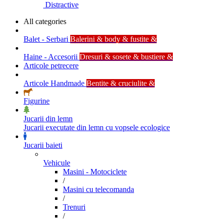
Distractive
All categories
Balet - Serbari
Balerini & body & fustite &
Haine - Accesorii
Dresuri & sosete & bustiere &
Articole petrecere
Articole Handmade
Bentite & cruciulite &
Figurine
Jucarii din lemn
Jucarii executate din lemn cu vopsele ecologice
Jucarii baieti
Vehicule
Masini - Motociclete
/
Masini cu telecomanda
/
Trenuri
/