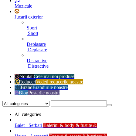
Muzicale
Jucarii exterior
Sport
Sport
Deplasare
Deplasare
Distractive
Distractive
Noutati
Cele mai noi produse
Reduceri
Vedeti reducerile noastre
Brand
Brandurile noastre
Blog
Postarile noastre
All categories
Balet - Serbari
Balerini & body & fustite &