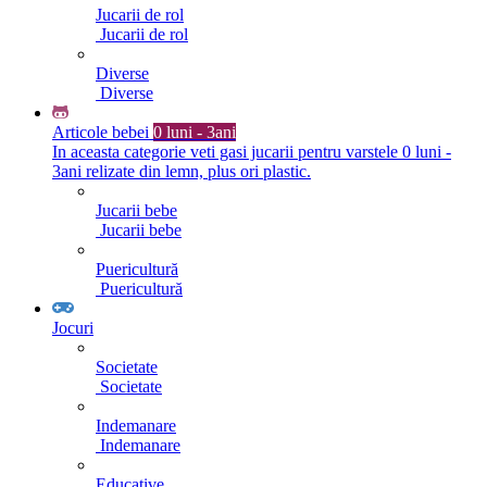
Jucarii de rol
Jucarii de rol
Diverse
Diverse
Articole bebei
0 luni - 3ani
In aceasta categorie veti gasi jucarii pentru varstele 0 luni -
3ani relizate din lemn, plus ori plastic.
Jucarii bebe
Jucarii bebe
Puericultură
Puericultură
Jocuri
Societate
Societate
Indemanare
Indemanare
Educative