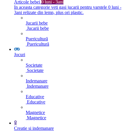
Articole bebei
0 luni - 3ani
In aceasta categorie veti gasi jucarii pentru varstele 0 luni -
3ani relizate din lemn, plus ori plastic.
Jucarii bebe
Jucarii bebe
Puericultură
Puericultură
Jocuri
Societate
Societate
Indemanare
Indemanare
Educative
Educative
Magnetice
Magnetice
Creatie si indemanare