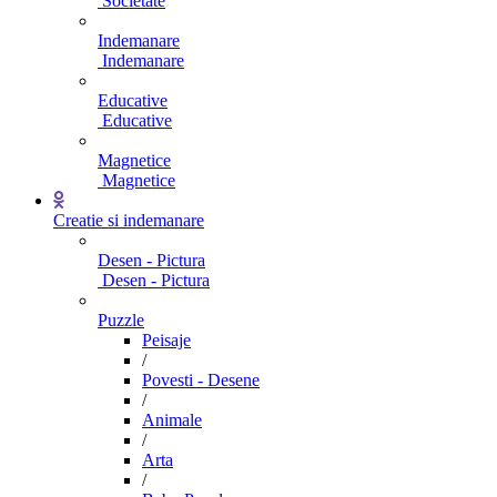
Societate
Indemanare
Indemanare
Educative
Educative
Magnetice
Magnetice
Creatie si indemanare
Desen - Pictura
Desen - Pictura
Puzzle
Peisaje
/
Povesti - Desene
/
Animale
/
Arta
/