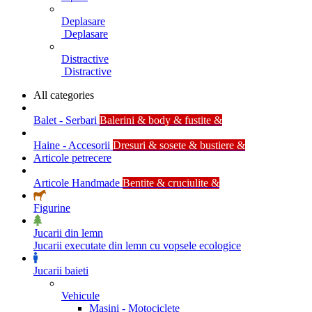
Deplasare
Deplasare
Distractive
Distractive
All categories
Balet - Serbari
Balerini & body & fustite &
Haine - Accesorii
Dresuri & sosete & bustiere &
Articole petrecere
Articole Handmade
Bentite & cruciulite &
Figurine
Jucarii din lemn
Jucarii executate din lemn cu vopsele ecologice
Jucarii baieti
Vehicule
Masini - Motociclete