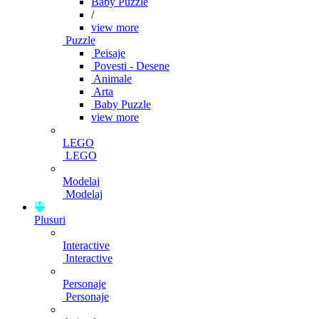
Baby Puzzle
/
view more
Puzzle
Peisaje
Povesti - Desene
Animale
Arta
Baby Puzzle
view more
LEGO
LEGO
Modelaj
Modelaj
Plusuri
Interactive
Interactive
Personaje
Personaje