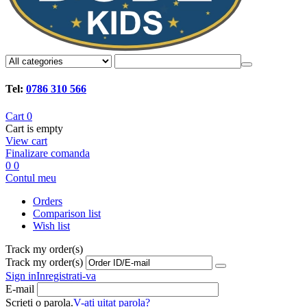
Tel:
0786 310 566
Cart
0
Cart is empty
View cart
Finalizare comanda
0
0
Contul meu
Orders
Comparison list
Wish list
Track my order(s)
Track my order(s)
Sign in
Inregistrati-va
E-mail
Scrieti o parola.
V-ati uitat parola?