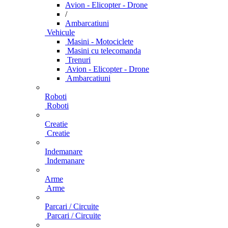
Avion - Elicopter - Drone
/
Ambarcatiuni
Vehicule
Masini - Motociclete
Masini cu telecomanda
Trenuri
Avion - Elicopter - Drone
Ambarcatiuni
Roboti
Roboti
Creatie
Creatie
Indemanare
Indemanare
Arme
Arme
Parcari / Circuite
Parcari / Circuite