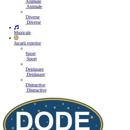
Animale
Animale
Diverse
Diverse
Muzicale
Jucarii exterior
Sport
Sport
Deplasare
Deplasare
Distractive
Distractive