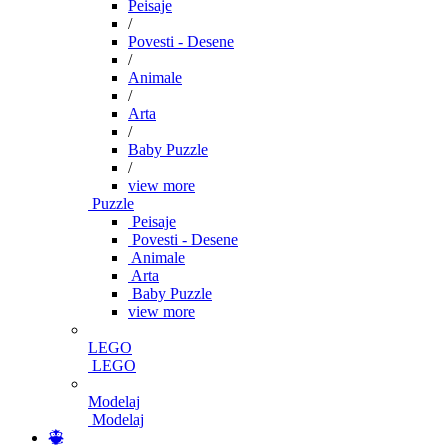
Peisaje
/
Povesti - Desene
/
Animale
/
Arta
/
Baby Puzzle
/
view more
Puzzle
Peisaje
Povesti - Desene
Animale
Arta
Baby Puzzle
view more
LEGO
LEGO
Modelaj
Modelaj