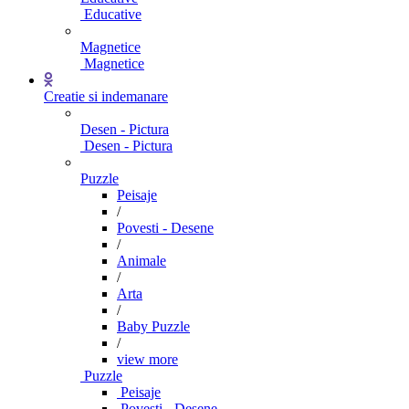
Educative
Magnetice
Magnetice
Creatie si indemanare
Desen - Pictura
Desen - Pictura
Puzzle
Peisaje
/
Povesti - Desene
/
Animale
/
Arta
/
Baby Puzzle
/
view more
Puzzle
Peisaje
Povesti - Desene