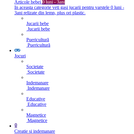
Articole bebei
0 luni - 3ani
In aceasta categorie veti gasi jucarii pentru varstele 0 luni -
3ani relizate din lemn, plus ori plastic.
Jucarii bebe
Jucarii bebe
Puericultură
Puericultură
Jocuri
Societate
Societate
Indemanare
Indemanare
Educative
Educative
Magnetice
Magnetice
Creatie si indemanare