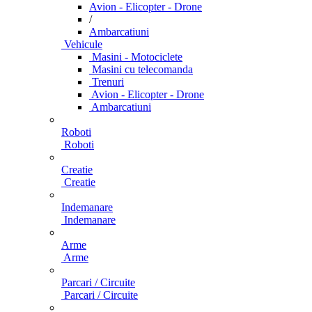
Avion - Elicopter - Drone
/
Ambarcatiuni
Vehicule
Masini - Motociclete
Masini cu telecomanda
Trenuri
Avion - Elicopter - Drone
Ambarcatiuni
Roboti
Roboti
Creatie
Creatie
Indemanare
Indemanare
Arme
Arme
Parcari / Circuite
Parcari / Circuite