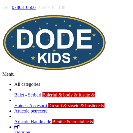
Tel :
0786310566
Orele: 8 - 18h
Meniu
All categories
Balet - Serbari
Balerini & body & fustite &
Haine - Accesorii
Dresuri & sosete & bustiere &
Articole petrecere
Articole Handmade
Bentite & cruciulite &
Figurine