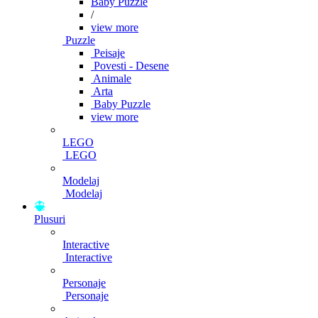
Baby Puzzle
/
view more
Puzzle
Peisaje
Povesti - Desene
Animale
Arta
Baby Puzzle
view more
LEGO
LEGO
Modelaj
Modelaj
Plusuri
Interactive
Interactive
Personaje
Personaje