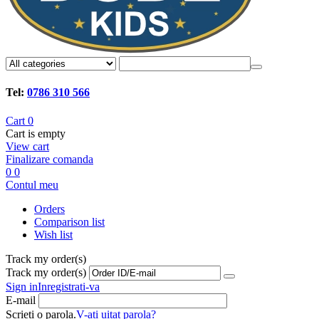
Tel:
0786 310 566
Cart
0
Cart is empty
View cart
Finalizare comanda
0
0
Contul meu
Orders
Comparison list
Wish list
Track my order(s)
Track my order(s)
Sign in
Inregistrati-va
E-mail
Scrieti o parola.
V-ati uitat parola?