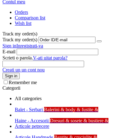
Contul meu
Orders
Comparison list
Wish list
Track my order(s)
Track my order(s)
Sign in
Inregistrati-va
E-mail
Scrieti o parola.
V-ati uitat parola?
Creati un un cont nou
Sign in
Remember me
Categorii
All categories
Balet - Serbari
Balerini & body & fustite &
Haine - Accesorii
Dresuri & sosete & bustiere &
Articole petrecere
Articole Handmade
Bentite & cruciulite &