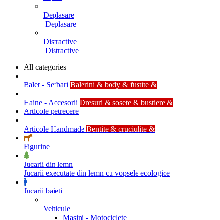
Deplasare
Deplasare
Distractive
Distractive
All categories
Balet - Serbari
Balerini & body & fustite &
Haine - Accesorii
Dresuri & sosete & bustiere &
Articole petrecere
Articole Handmade
Bentite & cruciulite &
Figurine
Jucarii din lemn
Jucarii executate din lemn cu vopsele ecologice
Jucarii baieti
Vehicule
Masini - Motociclete