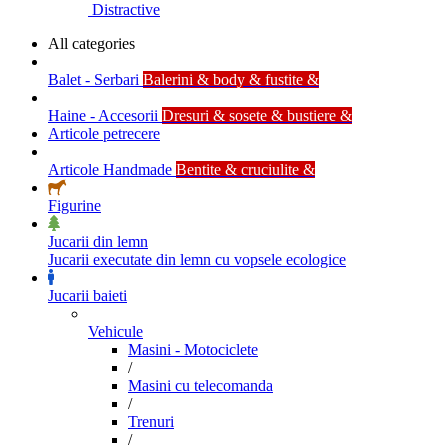
Distractive
All categories
Balet - Serbari
Balerini & body & fustite &
Haine - Accesorii
Dresuri & sosete & bustiere &
Articole petrecere
Articole Handmade
Bentite & cruciulite &
Figurine
Jucarii din lemn
Jucarii executate din lemn cu vopsele ecologice
Jucarii baieti
Vehicule
Masini - Motociclete
/
Masini cu telecomanda
/
Trenuri
/