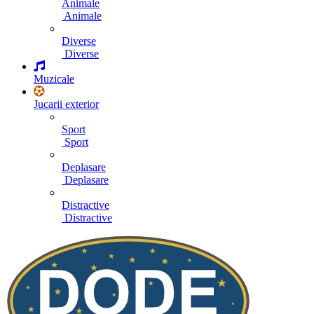
Animale
Animale
Diverse
Diverse
Muzicale
Jucarii exterior
Sport
Sport
Deplasare
Deplasare
Distractive
Distractive