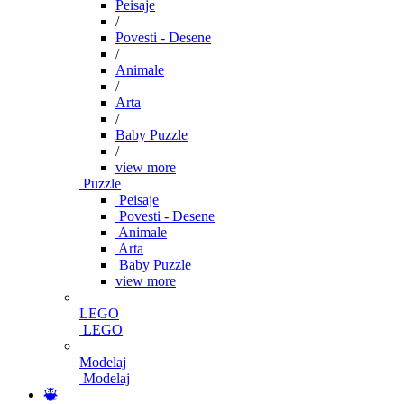
Peisaje
/
Povesti - Desene
/
Animale
/
Arta
/
Baby Puzzle
/
view more
Puzzle
Peisaje
Povesti - Desene
Animale
Arta
Baby Puzzle
view more
LEGO
LEGO
Modelaj
Modelaj