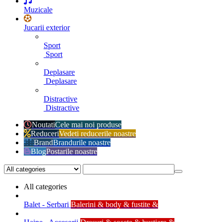
Muzicale
Jucarii exterior
Sport
Sport
Deplasare
Deplasare
Distractive
Distractive
Noutati
Cele mai noi produse
Reduceri
Vedeti reducerile noastre
Brand
Brandurile noastre
Blog
Postarile noastre
All categories
Balet - Serbari
Balerini & body & fustite &