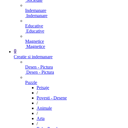
Societate
Indemanare
Indemanare
Educative
Educative
Magnetice
Magnetice
Creatie si indemanare
Desen - Pictura
Desen - Pictura
Puzzle
Peisaje
/
Povesti - Desene
/
Animale
/
Arta
/