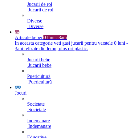
Jucarii de rol
Jucarii de rol
Diverse
Diverse
Articole bebei
0 luni - 3ani
In aceasta categorie veti gasi jucarii pentru varstele 0 luni -
3ani relizate din lemn, plus ori plastic.
Jucarii bebe
Jucarii bebe
Puericultură
Puericultură
Jocuri
Societate
Societate
Indemanare
Indemanare
Educative