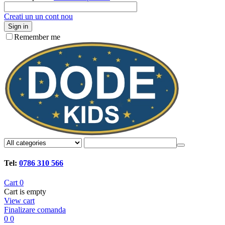
Creati un un cont nou
Sign in
Remember me
Tel:
0786 310 566
Cart
0
Cart is empty
View cart
Finalizare comanda
0
0