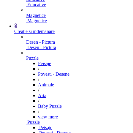
Educative
Magnetice
Magnetice
Creatie si indemanare
Desen - Pictura
Desen - Pictura
Puzzle
Peisaje
/
Povesti - Desene
/
Animale
/
Arta
/
Baby Puzzle
/
view more
Puzzle
Peisaje
Povesti - Desene