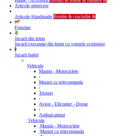
Haine - Accesorii
Dresuri & sosete & bustiere &
Articole petrecere
Articole Handmade
Bentite & cruciulite &
Figurine
Jucarii din lemn
Jucarii executate din lemn cu vopsele ecologice
Jucarii baieti
Vehicule
Masini - Motociclete
/
Masini cu telecomanda
/
Trenuri
/
Avion - Elicopter - Drone
/
Ambarcatiuni
Vehicule
Masini - Motociclete
Masini cu telecomanda