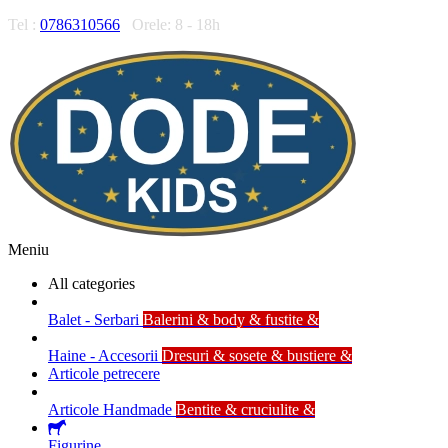
Tel :
0786310566
Orele: 8 - 18h
Meniu
All categories
Balet - Serbari
Balerini & body & fustite &
Haine - Accesorii
Dresuri & sosete & bustiere &
Articole petrecere
Articole Handmade
Bentite & cruciulite &
Figurine