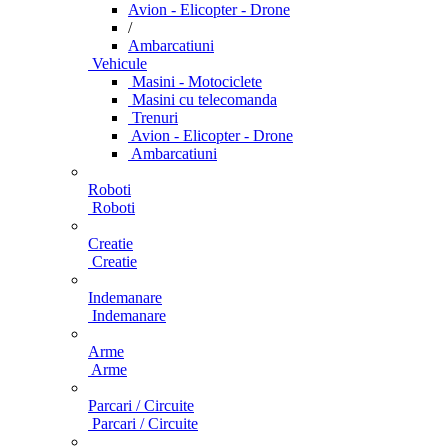
Avion - Elicopter - Drone
/
Ambarcatiuni
Vehicule
Masini - Motociclete
Masini cu telecomanda
Trenuri
Avion - Elicopter - Drone
Ambarcatiuni
Roboti
Roboti
Creatie
Creatie
Indemanare
Indemanare
Arme
Arme
Parcari / Circuite
Parcari / Circuite