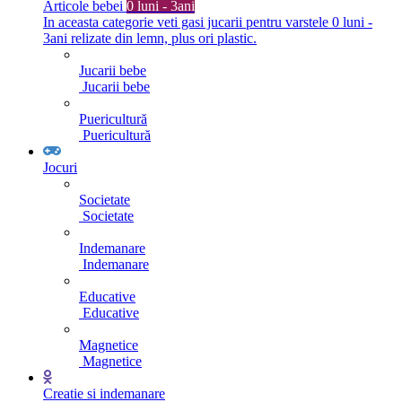
Articole bebei
0 luni - 3ani
In aceasta categorie veti gasi jucarii pentru varstele 0 luni -
3ani relizate din lemn, plus ori plastic.
Jucarii bebe
Jucarii bebe
Puericultură
Puericultură
Jocuri
Societate
Societate
Indemanare
Indemanare
Educative
Educative
Magnetice
Magnetice
Creatie si indemanare