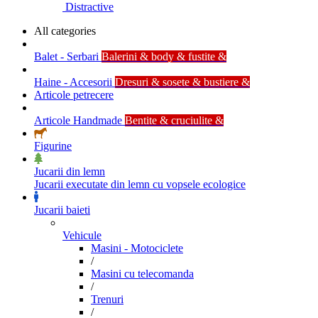
Distractive
All categories
Balet - Serbari
Balerini & body & fustite &
Haine - Accesorii
Dresuri & sosete & bustiere &
Articole petrecere
Articole Handmade
Bentite & cruciulite &
Figurine
Jucarii din lemn
Jucarii executate din lemn cu vopsele ecologice
Jucarii baieti
Vehicule
Masini - Motociclete
/
Masini cu telecomanda
/
Trenuri
/