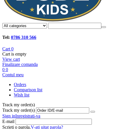
Tel:
0786 310 566
Cart
0
Cart is empty
View cart
Finalizare comanda
0
0
Contul meu
Orders
Comparison list
Wish list
Track my order(s)
Track my order(s)
Sign in
Inregistrati-va
E-mail
Scrieti o parola.
V-ati uitat parola?