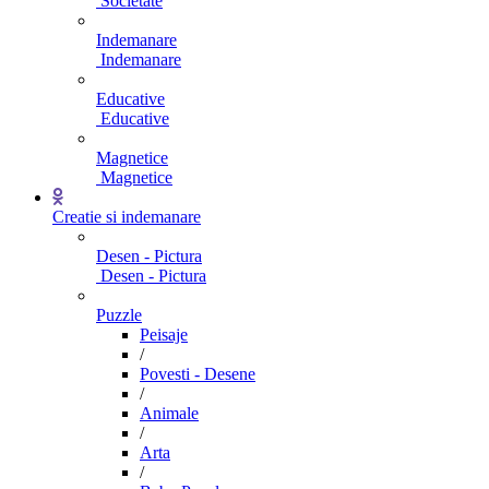
Societate
Indemanare
Indemanare
Educative
Educative
Magnetice
Magnetice
Creatie si indemanare
Desen - Pictura
Desen - Pictura
Puzzle
Peisaje
/
Povesti - Desene
/
Animale
/
Arta
/