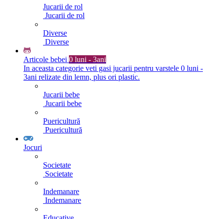
Jucarii de rol
Jucarii de rol
Diverse
Diverse
Articole bebei
0 luni - 3ani
In aceasta categorie veti gasi jucarii pentru varstele 0 luni -
3ani relizate din lemn, plus ori plastic.
Jucarii bebe
Jucarii bebe
Puericultură
Puericultură
Jocuri
Societate
Societate
Indemanare
Indemanare
Educative