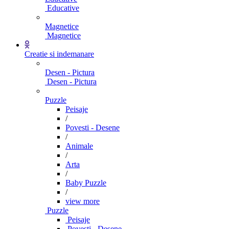
Educative
Magnetice
Magnetice
Creatie si indemanare
Desen - Pictura
Desen - Pictura
Puzzle
Peisaje
/
Povesti - Desene
/
Animale
/
Arta
/
Baby Puzzle
/
view more
Puzzle
Peisaje
Povesti - Desene