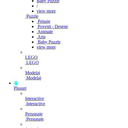
Baby Puzzle
/
view more
Puzzle
Peisaje
Povesti - Desene
Animale
Arta
Baby Puzzle
view more
LEGO
LEGO
Modelaj
Modelaj
Plusuri
Interactive
Interactive
Personaje
Personaje