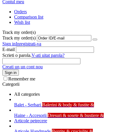
Contul meu
Orders
Comparison list
Wish list
Track my order(s)
Track my order(s)
Sign in
Inregistrati-va
E-mail
Scrieti o parola.
V-ati uitat parola?
Creati un un cont nou
Sign in
Remember me
Categorii
All categories
Balet - Serbari
Balerini & body & fustite &
Haine - Accesorii
Dresuri & sosete & bustiere &
Articole petrecere
Articole Handmade
Bentite & cruciulite &