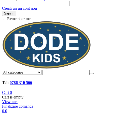
Creati un un cont nou
Sign in
Remember me
Tel:
0786 310 566
Cart
0
Cart is empty
View cart
Finalizare comanda
0
0