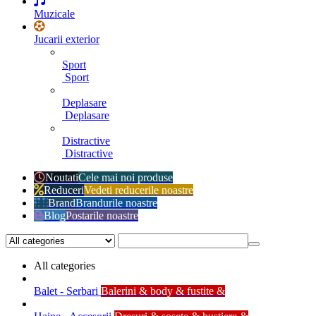
Muzicale
Jucarii exterior
Sport
Sport
Deplasare
Deplasare
Distractive
Distractive
Noutati
Cele mai noi produse
Reduceri
Vedeti reducerile noastre
Brand
Brandurile noastre
Blog
Postarile noastre
All categories
Balet - Serbari
Balerini & body & fustite &