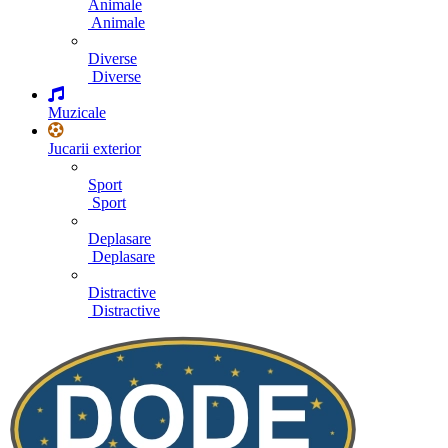
Animale
Animale
Diverse
Diverse
Muzicale
Jucarii exterior
Sport
Sport
Deplasare
Deplasare
Distractive
Distractive