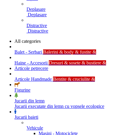
Deplasare
Deplasare
Distractive
Distractive
All categories
Balet - Serbari
Balerini & body & fustite &
Haine - Accesorii
Dresuri & sosete & bustiere &
Articole petrecere
Articole Handmade
Bentite & cruciulite &
Figurine
Jucarii din lemn
Jucarii executate din lemn cu vopsele ecologice
Jucarii baieti
Vehicule
Masini - Motociclete