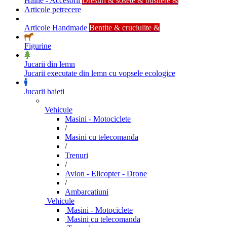
Haine - Accesorii
Dresuri & sosete & bustiere &
Articole petrecere
Articole Handmade
Bentite & cruciulite &
Figurine
Jucarii din lemn
Jucarii executate din lemn cu vopsele ecologice
Jucarii baieti
Vehicule
Masini - Motociclete
/
Masini cu telecomanda
/
Trenuri
/
Avion - Elicopter - Drone
/
Ambarcatiuni
Vehicule
Masini - Motociclete
Masini cu telecomanda