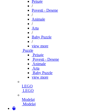
Peisaje
/
Povesti - Desene
/
Animale
/
Arta
/
Baby Puzzle
/
view more
Puzzle
Peisaje
Povesti - Desene
Animale
Arta
Baby Puzzle
view more
LEGO
LEGO
Modelaj
Modelaj