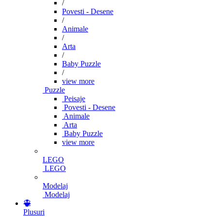
/
Povesti - Desene
/
Animale
/
Arta
/
Baby Puzzle
/
view more
Puzzle
Peisaje
Povesti - Desene
Animale
Arta
Baby Puzzle
view more
LEGO
LEGO
Modelaj
Modelaj
Plusuri