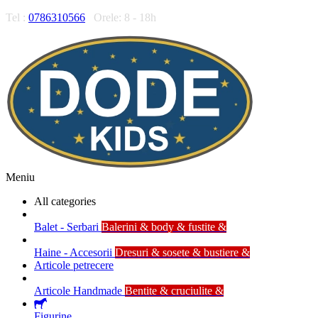
Tel :
0786310566
Orele: 8 - 18h
Meniu
All categories
Balet - Serbari
Balerini & body & fustite &
Haine - Accesorii
Dresuri & sosete & bustiere &
Articole petrecere
Articole Handmade
Bentite & cruciulite &
Figurine