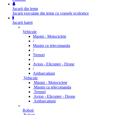
Jucarii din lemn
Jucarii executate din lemn cu vopsele ecologice
Jucarii baieti
Vehicule
Masini - Motociclete
/
Masini cu telecomanda
/
Trenuri
/
Avion - Elicopter - Drone
/
Ambarcatiuni
Vehicule
Masini - Motociclete
Masini cu telecomanda
Trenuri
Avion - Elicopter - Drone
Ambarcatiuni
Roboti
Roboti