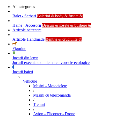
All categories
Balet - Serbari
Balerini & body & fustite &
Haine - Accesorii
Dresuri & sosete & bustiere &
Articole petrecere
Articole Handmade
Bentite & cruciulite &
Figurine
Jucarii din lemn
Jucarii executate din lemn cu vopsele ecologice
Jucarii baieti
Vehicule
Masini - Motociclete
/
Masini cu telecomanda
/
Trenuri
/
Avion - Elicopter - Drone