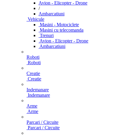
Avion - Elicopter - Drone
/
Ambarcatiuni
Vehicule
Masini - Motociclete
Masini cu telecomanda
Trenuri
Avion - Elicopter - Drone
Ambarcatiuni
Roboti
Roboti
Creatie
Creatie
Indemanare
Indemanare
Arme
Arme
Parcari / Circuite
Parcari / Circuite