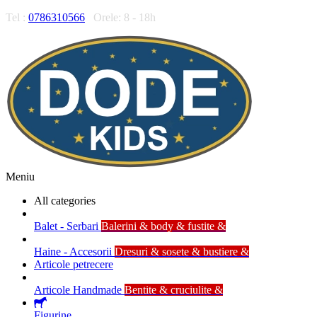
Tel :
0786310566
Orele: 8 - 18h
Meniu
All categories
Balet - Serbari
Balerini & body & fustite &
Haine - Accesorii
Dresuri & sosete & bustiere &
Articole petrecere
Articole Handmade
Bentite & cruciulite &
Figurine