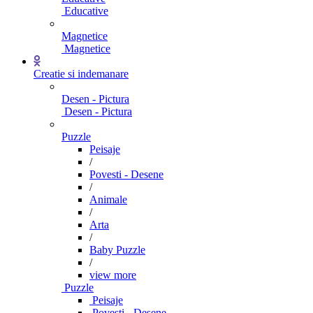
Educative
Magnetice
Magnetice
Creatie si indemanare
Desen - Pictura
Desen - Pictura
Puzzle
Peisaje
/
Povesti - Desene
/
Animale
/
Arta
/
Baby Puzzle
/
view more
Puzzle
Peisaje
Povesti - Desene