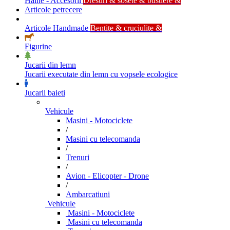
Haine - Accesorii
Dresuri & sosete & bustiere &
Articole petrecere
Articole Handmade
Bentite & cruciulite &
Figurine
Jucarii din lemn
Jucarii executate din lemn cu vopsele ecologice
Jucarii baieti
Vehicule
Masini - Motociclete
/
Masini cu telecomanda
/
Trenuri
/
Avion - Elicopter - Drone
/
Ambarcatiuni
Vehicule
Masini - Motociclete
Masini cu telecomanda