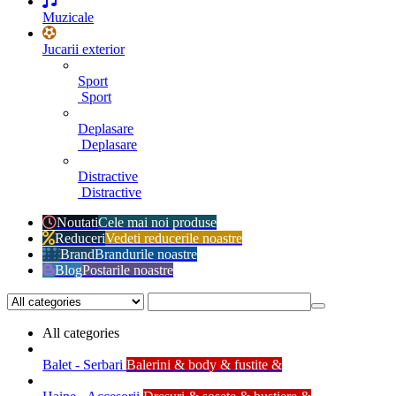
Muzicale
Jucarii exterior
Sport
Sport
Deplasare
Deplasare
Distractive
Distractive
Noutati
Cele mai noi produse
Reduceri
Vedeti reducerile noastre
Brand
Brandurile noastre
Blog
Postarile noastre
All categories
Balet - Serbari
Balerini & body & fustite &