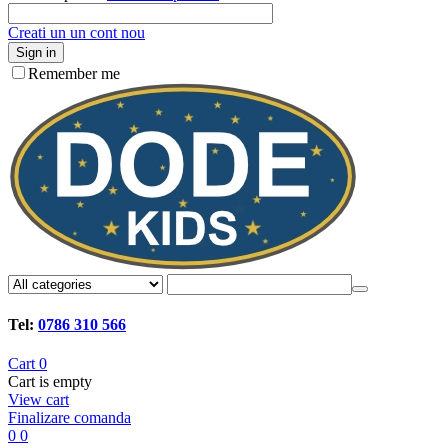
Creati un un cont nou
Sign in
Remember me
Tel:
0786 310 566
Cart
0
Cart is empty
View cart
Finalizare comanda
0
0