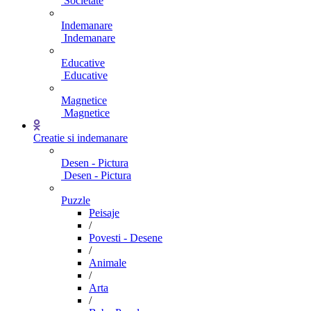
Societate
Indemanare
Indemanare
Educative
Educative
Magnetice
Magnetice
Creatie si indemanare
Desen - Pictura
Desen - Pictura
Puzzle
Peisaje
/
Povesti - Desene
/
Animale
/
Arta
/