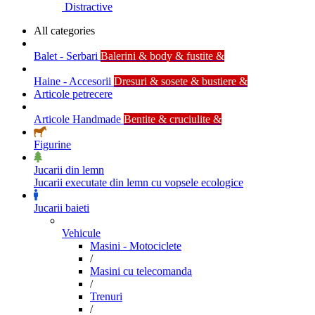
Distractive
All categories
Balet - Serbari
Balerini & body & fustite &
Haine - Accesorii
Dresuri & sosete & bustiere &
Articole petrecere
Articole Handmade
Bentite & cruciulite &
Figurine
Jucarii din lemn
Jucarii executate din lemn cu vopsele ecologice
Jucarii baieti
Vehicule
Masini - Motociclete
/
Masini cu telecomanda
/
Trenuri
/