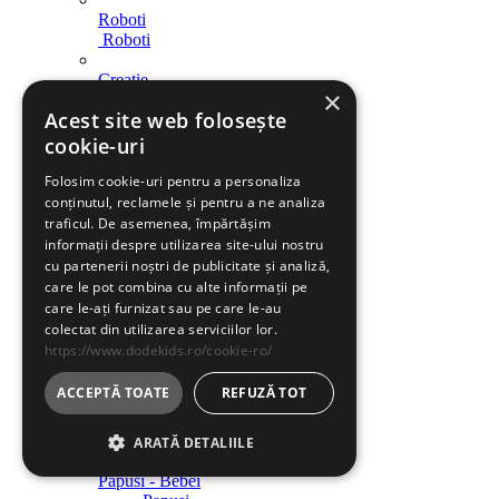
Roboti
Roboti
Creatie
×
Creatie
Acest site web folosește
Indemanare
cookie-uri
Indemanare
Folosim cookie-uri pentru a personaliza
Arme
conținutul, reclamele și pentru a ne analiza
Arme
traficul. De asemenea, împărtășim
informații despre utilizarea site-ului nostru
Parcari / Circuite
cu partenerii noștri de publicitate și analiză,
Parcari / Circuite
care le pot combina cu alte informații pe
care le-ați furnizat sau pe care le-au
Jucarii rol
colectat din utilizarea serviciilor lor.
Jucarii rol
https://www.dodekids.ro/cookie-ro/
Diverse
ACCEPTĂ TOATE
REFUZĂ TOT
Diverse
Jucarii fete
ARATĂ DETALIILE
Papusi - Bebei