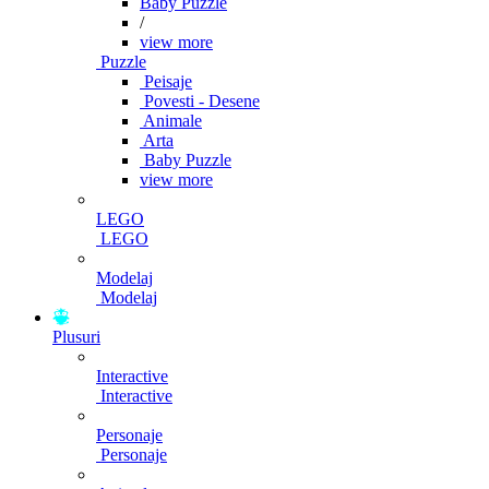
Baby Puzzle
/
view more
Puzzle
Peisaje
Povesti - Desene
Animale
Arta
Baby Puzzle
view more
LEGO
LEGO
Modelaj
Modelaj
Plusuri
Interactive
Interactive
Personaje
Personaje