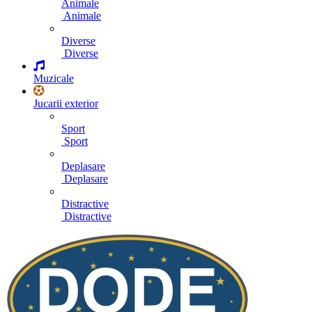
Animale
Animale
Diverse
Diverse
Muzicale
Jucarii exterior
Sport
Sport
Deplasare
Deplasare
Distractive
Distractive