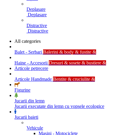
Deplasare
Deplasare
Distractive
Distractive
All categories
Balet - Serbari
Balerini & body & fustite &
Haine - Accesorii
Dresuri & sosete & bustiere &
Articole petrecere
Articole Handmade
Bentite & cruciulite &
Figurine
Jucarii din lemn
Jucarii executate din lemn cu vopsele ecologice
Jucarii baieti
Vehicule
Masini - Motociclete