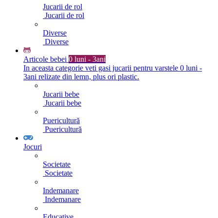
Jucarii de rol
Jucarii de rol
Diverse
Diverse
Articole bebei
0 luni - 3ani
In aceasta categorie veti gasi jucarii pentru varstele 0 luni -
3ani relizate din lemn, plus ori plastic.
Jucarii bebe
Jucarii bebe
Puericultură
Puericultură
Jocuri
Societate
Societate
Indemanare
Indemanare
Educative