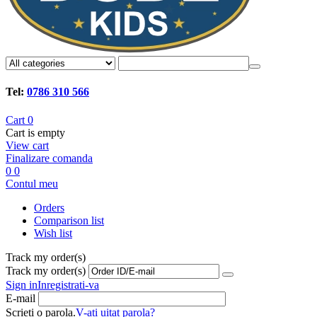
Tel:
0786 310 566
Cart
0
Cart is empty
View cart
Finalizare comanda
0
0
Contul meu
Orders
Comparison list
Wish list
Track my order(s)
Track my order(s)
Sign in
Inregistrati-va
E-mail
Scrieti o parola.
V-ati uitat parola?