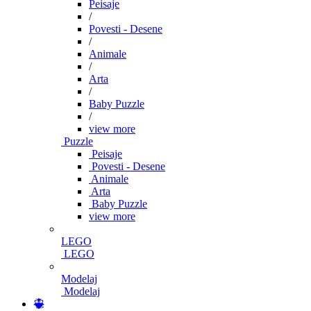
Peisaje
/
Povesti - Desene
/
Animale
/
Arta
/
Baby Puzzle
/
view more
Puzzle
Peisaje
Povesti - Desene
Animale
Arta
Baby Puzzle
view more
LEGO
LEGO
Modelaj
Modelaj