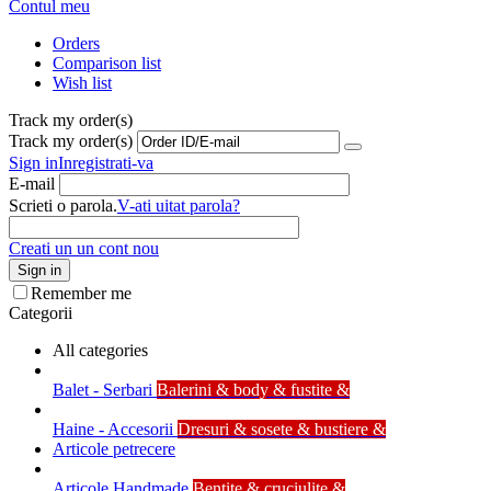
Contul meu
Orders
Comparison list
Wish list
Track my order(s)
Track my order(s)
Sign in
Inregistrati-va
E-mail
Scrieti o parola.
V-ati uitat parola?
Creati un un cont nou
Sign in
Remember me
Categorii
All categories
Balet - Serbari
Balerini & body & fustite &
Haine - Accesorii
Dresuri & sosete & bustiere &
Articole petrecere
Articole Handmade
Bentite & cruciulite &