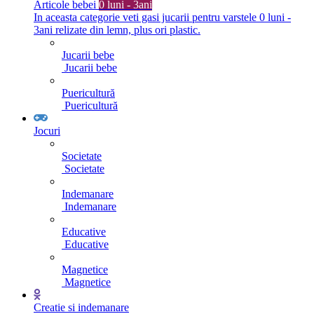
Articole bebei
0 luni - 3ani
In aceasta categorie veti gasi jucarii pentru varstele 0 luni -
3ani relizate din lemn, plus ori plastic.
Jucarii bebe
Jucarii bebe
Puericultură
Puericultură
Jocuri
Societate
Societate
Indemanare
Indemanare
Educative
Educative
Magnetice
Magnetice
Creatie si indemanare